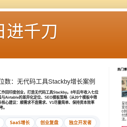
日进千刀
热门博
数：无代码工具Stackby增长案例
工作回印度创业，打造无代码工具Stackby。8年后年收入七位
与Airtable的差异化定位、SEO模板策略（从20个模板中筛
条核心建议：顺需求不造需求、V1尽量简单、保持资本效率
呈
考。
变
0
付
法
SaaS增长
创业复盘
独立开发者