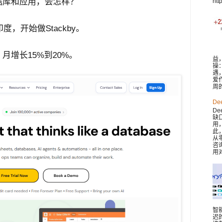
据库和应用，会怎样？
htt
度，开始做Stackby。
月增长15%到20%。
益
操
遇
爱
周
De
De
缺
用
此，
从
咨
用对
智
迟