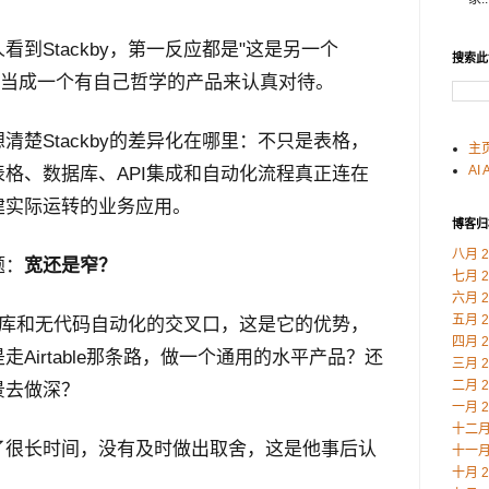
到Stackby，第一反应都是"这是另一个
搜索此
不是把它当成一个有自己哲学的产品来认真对待。
楚Stackby的差异化在哪里：不只是表格，
主
AI 
格、数据库、API集成和自动化流程真正连在
建实际运转的业务应用。
博客归
八月 2
题：
宽还是窄？
七月 2
六月 2
五月 2
数据库和无代码自动化的交叉口，这是它的优势，
四月 2
Airtable那条路，做一个通用的水平产品？还
三月 2
二月 2
景去做深？
一月 2
十二月 
了很长时间，没有及时做出取舍，这是他事后认
十一月 
十月 2