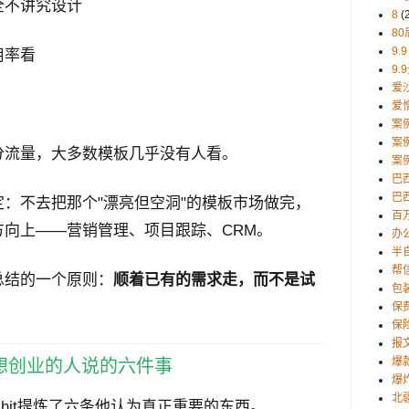
全不讲究设计
8
(
80
9.9
用率看
9.
爱
爱
案
案
分流量，大多数模板几乎没有人看。
案
巴
巴西
：不去把那个"漂亮但空洞"的模板市场做完，
百
向上——营销管理、项目跟踪、CRM。
办
半
帮
总结的一个原则：
顺着已有的需求走，而不是试
包
保
保
报
爆
想创业的人说的六件事
爆
北
hit提炼了六条他认为真正重要的东西。