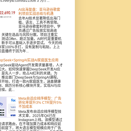
ps://veryfb.com/d/21506 3 为什...
AI出海复盘：亚马逊谷歌套
利项目实战总结与机遇
去年AI技术显著降低出海门
槛，语言、工具不再受限。
亚马逊谷歌套利项目中，学
员通过广告投放实现高收
，关键在选品与风险分散。项目注重实
：测试Offer、跑正加量。AI时代是重要机
，新手可从基础入手逐步尝试。 今天的纯
作家100%手打，没有复制与粘贴，上上
的直播终于因为年...
epSeek+SpringAI实战AI家庭医生应用
epSeek驱动Agent开发需求量暴增，人才
口大。如何快速掌握DeepSeek开发AI应
，是先人一步，抢占AI红利的关键。为
推出首门DeepSeek与SpringAI课程。
零开始，打造一款AI家庭医生，涵盖健康
询、病历分析核心模块开发，实现AI与应
接。此...
Meta自适应排序模型：广告
转化率提升3% CTR提升5%
不加成本
Meta发布自适应排序模型技
术文章，2025年Q4已在
Instagram上线。该模型通过
能请求路由，在不增加算力成本和响应延
的前提下，将大语言模型规模应用于广告