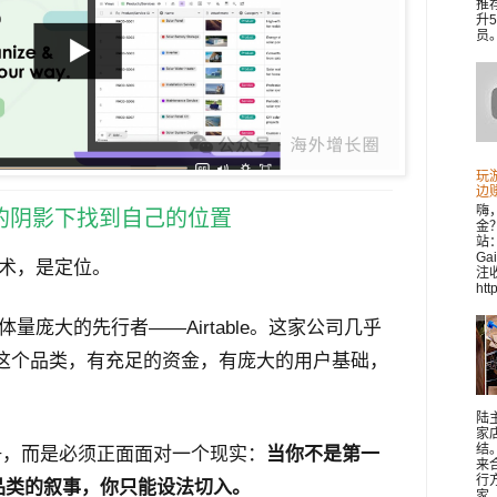
推
升
员。 
玩
边
嗨
的阴影下找到自己的位置
金
站：
Ga
技术，是定位。
注收
htt
个体量庞大的先行者——Airtable。这家公司几乎
"这个品类，有充足的资金，有庞大的用户基础，
陆
家
结
竞争，而是必须正面面对一个现实：
当你不是第一
来
行
品类的叙事，你只能设法切入。
家..