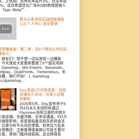
荐。上线后广告转化率提升3%，点击率提
5%。适合希望优化广告ROI的跨境营销人
Tags: Meta广...
黑马头条项目实战视频课程
119 个人中心 退出登录
游戏赚美金？第二季，这6个网站让你边玩
赚美元！
，朋友们！想不想一边玩游戏一边赚美
？今天我给大家重新整理了6个超实用网
Gamehag、Idle-Empire、Bananatic、
intplay、GrabPoints、Tremendous。关
藏，咱们开始！ 1. Gamehag
ps://gamehag...
Etsy清退3万中国卖家：违规
店铺永久关闭，合规入驻路
径解析
2026年5月，Etsy宣布将于6
月4日永久关闭所有通过
Payoneer违规注册的中国大
主体店铺，无缓冲期、无申诉通道。约3万
店铺受影响，卖家面临备货损失和资金冻
。文章分析平台风控逻辑、财务压力及未
合规路径：注册香港或美国公司是主要可
方案，审核门槛持续提高。适合跨境卖
.