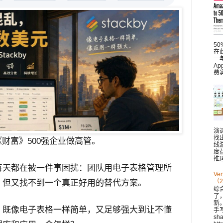
5
在此
一
A
费
演
找
家《财富》500强企业做高管。
线
度
推理
每天都在被一件事困扰：团队用电子表格管理所
V
（2
，但又找不到一个真正好用的替代方案。
综
了
新。 
，既像电子表格一样简单，又足够强大到让不懂
手
sh