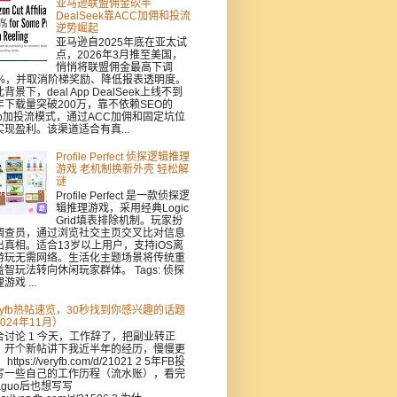
亚马逊联盟佣金砍半
DealSeek靠ACC加佣和投流
逆势崛起
亚马逊自2025年底在亚太试
点，2026年3月推至美国，
悄悄将联盟佣金最高下调
0%，并取消阶梯奖励、降低报表透明度。
背景下，deal App DealSeek上线不到
年下载量突破200万，靠不依赖SEO的
pp加投流模式，通过ACC加佣和固定坑位
实现盈利。该渠道适合有真...
Profile Perfect 侦探逻辑推理
游戏 老机制换新外壳 轻松解
谜
Profile Perfect 是一款侦探逻
辑推理游戏，采用经典Logic
Grid填表排除机制。玩家扮
调查员，通过浏览社交主页交叉比对信息
出真相。适合13岁以上用户，支持iOS离
游玩无需网络。生活化主题场景将传统重
益智玩法转向休闲玩家群体。 Tags: 侦探
游戏 ...
eryfb热帖速览，30秒找到你感兴趣的话题
024年11月）
合讨论 1 今天，工作辞了，把副业转正
，开个新帖讲下我近半年的经历，慢慢更
https://veryfb.com/d/21021 2 5年FB投
写一些自己的工作历程（流水账），看完
aguo后也想写写