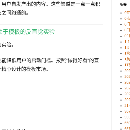
、用户自发产出的内容。这些渠道是一点一点积
标签
夜之间跑通的。
0
0
0
0
关于模板的反直觉实验
0
1-
的实验。
1.5
1
1
也能降低用户的启动门槛。按照"做得好看"的直
1T
个精心设计的模板市场。
20
20
20
20
20
20
21
30
5
65
65