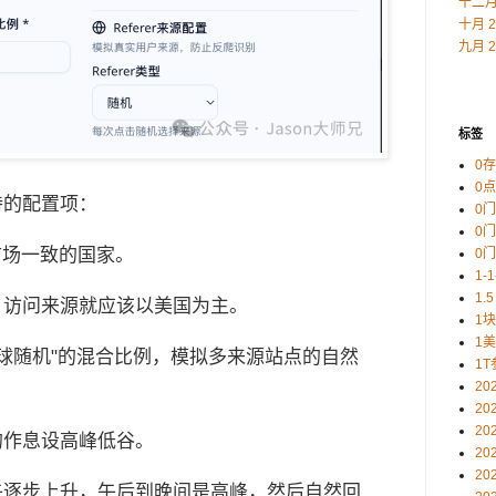
十二月 
十月 2
九月 2
标签
0
0
支持的配置项：
0
0
市场一致的国家。
0
1-
1.5
，访问来源就应该以美国为主。
1
1
全球随机"的混合比例，模拟多来源站点的自然
1T
20
20
20
的作息设高峰低谷。
20
20
午逐步上升，午后到晚间是高峰，然后自然回