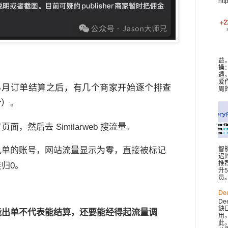
htt
益
操
遇
爱
5月订单结算之后，有几个商家开始逐个排查
周
r）。
，然后去 Similarweb 搜流量。
智
几单的账号，网站流量显示为零，直接被标记
迟
推
归0。
升
员。 
De
De
缺
能出单不代表能结算，还要能经得起流量调
用
此，