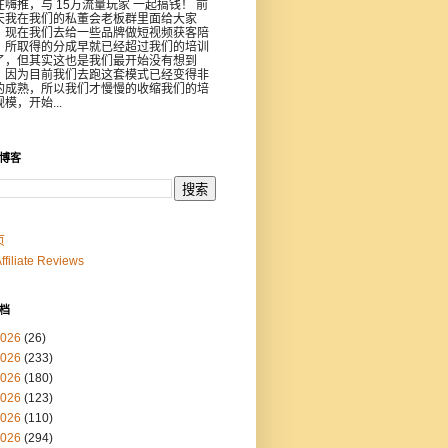
注嗨推，与 15万流量玩家 一起搞钱！ 前
天我在我们的私董会老板群里面给大家
，现在我们去给一些品牌做短视频获客陪
，所取得的分成早就已经超过我们的培训
了，但其实这也是我们最开始没有想到
，因为目前我们去跑这套模式已经变得非
的成熟，所以我们才慢慢的收缩我们的培
模，开始...
博客
页
Affiliate Reviews
档
026
(26)
026
(233)
026
(180)
026
(123)
026
(110)
026
(294)