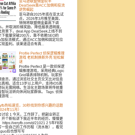
亚马逊联盟佣金砍半
DealSeek靠ACC加佣和投流
逆势崛起
亚马逊自2025年底在亚太试
点，2026年3月推至美国，
悄悄将联盟佣金最高下调
0%，并取消阶梯奖励、降低报表透明度。
背景下，deal App DealSeek上线不到
年下载量突破200万，靠不依赖SEO的
pp加投流模式，通过ACC加佣和固定坑位
实现盈利。该渠道适合有真...
Profile Perfect 侦探逻辑推理
游戏 老机制换新外壳 轻松解
谜
Profile Perfect 是一款侦探逻
辑推理游戏，采用经典Logic
Grid填表排除机制。玩家扮
调查员，通过浏览社交主页交叉比对信息
出真相。适合13岁以上用户，支持iOS离
游玩无需网络。生活化主题场景将传统重
益智玩法转向休闲玩家群体。 Tags: 侦探
游戏 ...
eryfb热帖速览，30秒找到你感兴趣的话题
024年11月）
合讨论 1 今天，工作辞了，把副业转正
，开个新帖讲下我近半年的经历，慢慢更
https://veryfb.com/d/21021 2 5年FB投
写一些自己的工作历程（流水账），看完
aguo后也想写写