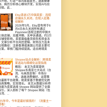
零开始，打造一款AI家庭医生，涵盖健康
询、病历分析核心模块开发，实现AI与应
接。此...
Etsy清退3万中国卖家：违规
店铺永久关闭，合规入驻路
径解析
2026年5月，Etsy宣布将于6
月4日永久关闭所有通过
Payoneer违规注册的中国大
主体店铺，无缓冲期、无申诉通道。约3万
店铺受影响，卖家面临备货损失和资金冻
。文章分析平台风控逻辑、财务压力及未
合规路径：注册香港或美国公司是主要可
方案，审核门槛持续提高。适合跨境卖
.
Shopee站点全解析：跨境卖
家选站与精细化运营指南
概括： 本文为卖家提供
Shopee东南亚七大站点（台
湾、马来西亚等）市场分
析，涵盖消费偏好、运营策
及最新平台政策，助卖家基于数据优化跨
电商策略，实现增长。 本文从数据分析师
角度为卖家选择 Shopee 网站提供了全面
指引，深入剖析了每个 Shopee 网站（包
湾、...
来5年中，今年是最好搞钱的！（流量主一
要看）