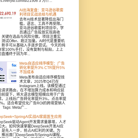
ps://veryfb.com/d/21506 3 为什...
AI出海复盘：亚马逊谷歌套
利项目实战总结与机遇
去年AI技术显著降低出海门
槛，语言、工具不再受限。
亚马逊谷歌套利项目中，学
员通过广告投放实现高收
，关键在选品与风险分散。项目注重实
：测试Offer、跑正加量。AI时代是重要机
，新手可从基础入手逐步尝试。 今天的纯
作家100%手打，没有复制与粘贴，上上
的直播终于因为年...
Meta自适应排序模型：广告
转化率提升3% CTR提升5%
不加成本
Meta发布自适应排序模型技
术文章，2025年Q4已在
Instagram上线。该模型通过
能请求路由，在不增加算力成本和响应延
的前提下，将大语言模型规模应用于广告
荐。上线后广告转化率提升3%，点击率提
5%。适合希望优化广告ROI的跨境营销人
Tags: Meta广...
epSeek+SpringAI实战AI家庭医生应用
epSeek驱动Agent开发需求量暴增，人才
口大。如何快速掌握DeepSeek开发AI应
，是先人一步，抢占AI红利的关键。为
推出首门DeepSeek与SpringAI课程。