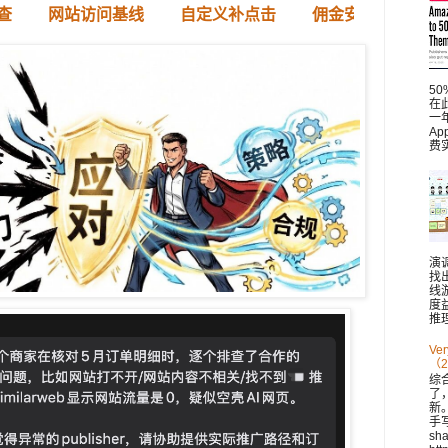
查
网站访问基线
自定义补点击
佣金安全
5
在此
一
A
费
演
找
线
度
推理
V
（2
综
了
新。 
手
sh