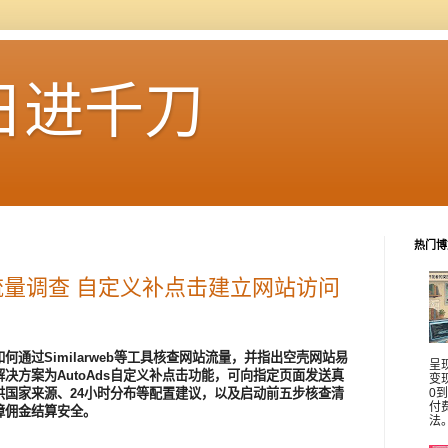
日进千刀
热门博
量调查 自定义补点击建立网站访问
通过Similarweb等工具核查网站流量，并指出空壳网站易
呈
决方案为AutoAds自定义补点击功能，可向指定页面发送真
变
供国家来源、24小时分布等配置建议，以及启动前五步核查清
0
付
障佣金结算安全。
法