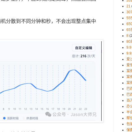
20
21
30
5
随机分散到不同分钟和秒，不会出现整点集中
65
65
8
(
80
9.9
9.
爱
爱
案
案
案
巴
巴西
百
办
半
帮
包
保