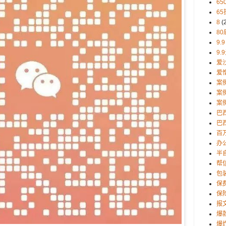
65
65
8
(
80
9.9
9.
爱
爱
案
案
案
巴
巴西
百
办
半
帮
包
保
保
报
爆
爆