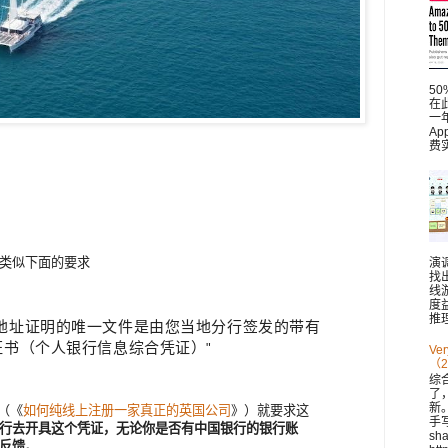
5
在此
一
A
费
类似下面的要求
演
找
线
度
推理
地址证明的唯一文件是由您当地分行签发的带有
证书（个人银行信息综合凭证）
"
V
（2
综
了
新。 
（《
如何纯线上注册一家真正的英国公司
》）就要求这
手
行去开具这个凭证，无论你是否有中国银行的银行账
sh
反馈。