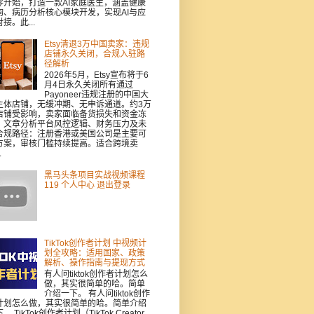
零开始，打造一款AI家庭医生，涵盖健康
询、病历分析核心模块开发，实现AI与应
接。此...
Etsy清退3万中国卖家：违规
店铺永久关闭，合规入驻路
径解析
2026年5月，Etsy宣布将于6
月4日永久关闭所有通过
Payoneer违规注册的中国大
主体店铺，无缓冲期、无申诉通道。约3万
店铺受影响，卖家面临备货损失和资金冻
。文章分析平台风控逻辑、财务压力及未
合规路径：注册香港或美国公司是主要可
方案，审核门槛持续提高。适合跨境卖
.
黑马头条项目实战视频课程
119 个人中心 退出登录
TikTok创作者计划 中视频计
划全攻略：适用国家、政策
解析、操作指南与提现方式
有人问tiktok创作者计划怎么
做，其实很简单的哈。简单
介绍一下。 有人问tiktok创作
计划怎么做，其实很简单的哈。简单介绍
。 TikTok创作者计划（TikTok Creator