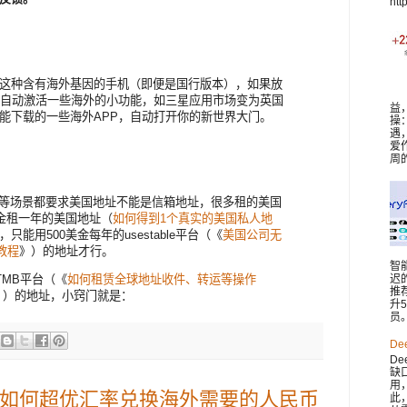
htt
这种含有海外基因的手机（即便是国行版本），如果放
手机能够自动激活一些海外的小功能，如三星应用市场变为英国
益
能下载的一些海外APP，自动打开你的新世界大门。
操
遇
爱
周
lOne等场景都要求美国地址不能是信箱地址，很多租的美国
美金租一年的美国地址（
如何得到1个真实的美国私人地
只能用500美金每年的usestable平台（《
美国公司无
教程
》）的地址才行。
智
迟
TMB平台（《
如何租赁全球地址收件、转运等操作
推
》）的地址，小窍门就是：
升
员。 
De
De
缺
用
nk如何超优汇率兑换海外需要的人民币
此，