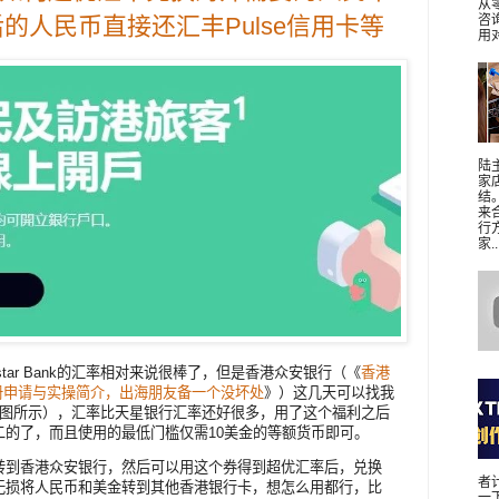
从
咨
的人民币直接还汇丰Pulse信用卡等
用对
陆
家
结
来
行
家..
tar Bank的汇率相对来说很棒了，但是香港众安银行（《
香港
注册申请与实操简介，出海朋友备一个没坏处
》）这几天可以找我
下图所示），汇率比天星银行汇率还好很多，用了这个福利之后
二的了，而且使用的最低门槛仅需10美金的等额货币即可。
转到香港众安银行，然后可以用这个券得到超优汇率后，兑换
者
无损将人民币和美金转到其他香港银行卡，想怎么用都行，比
一下