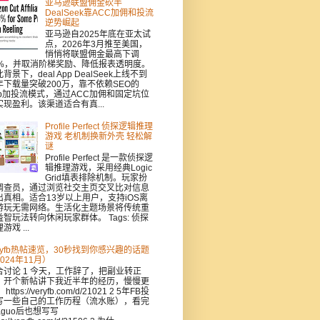
亚马逊联盟佣金砍半
DealSeek靠ACC加佣和投流
逆势崛起
亚马逊自2025年底在亚太试
点，2026年3月推至美国，
悄悄将联盟佣金最高下调
0%，并取消阶梯奖励、降低报表透明度。
背景下，deal App DealSeek上线不到
年下载量突破200万，靠不依赖SEO的
pp加投流模式，通过ACC加佣和固定坑位
实现盈利。该渠道适合有真...
Profile Perfect 侦探逻辑推理
游戏 老机制换新外壳 轻松解
谜
Profile Perfect 是一款侦探逻
辑推理游戏，采用经典Logic
Grid填表排除机制。玩家扮
调查员，通过浏览社交主页交叉比对信息
出真相。适合13岁以上用户，支持iOS离
游玩无需网络。生活化主题场景将传统重
益智玩法转向休闲玩家群体。 Tags: 侦探
游戏 ...
eryfb热帖速览，30秒找到你感兴趣的话题
024年11月）
合讨论 1 今天，工作辞了，把副业转正
，开个新帖讲下我近半年的经历，慢慢更
https://veryfb.com/d/21021 2 5年FB投
写一些自己的工作历程（流水账），看完
aguo后也想写写