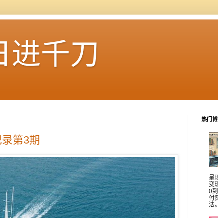
日进千刀
热门博
录第3期
呈
变
0
付
法