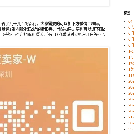
标签
0
，省了几千几百的都有，
大家需要的可以加下方微信二维码，
0
赠送1张内部外汇2折的折扣券
，当然如果需要也
可以进下图2
0
群
（答疑与不定期福利赠送，还可以办香港对公账户开户等业务
0
0
1-
1.5
1
1
1T
20
20
20
20
20
20
21
30
5