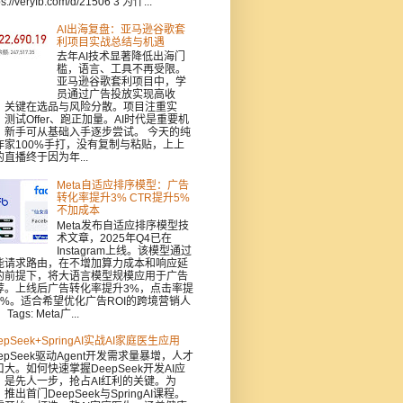
ps://veryfb.com/d/21506 3 为什...
AI出海复盘：亚马逊谷歌套
利项目实战总结与机遇
去年AI技术显著降低出海门
槛，语言、工具不再受限。
亚马逊谷歌套利项目中，学
员通过广告投放实现高收
，关键在选品与风险分散。项目注重实
：测试Offer、跑正加量。AI时代是重要机
，新手可从基础入手逐步尝试。 今天的纯
作家100%手打，没有复制与粘贴，上上
的直播终于因为年...
Meta自适应排序模型：广告
转化率提升3% CTR提升5%
不加成本
Meta发布自适应排序模型技
术文章，2025年Q4已在
Instagram上线。该模型通过
能请求路由，在不增加算力成本和响应延
的前提下，将大语言模型规模应用于广告
荐。上线后广告转化率提升3%，点击率提
5%。适合希望优化广告ROI的跨境营销人
Tags: Meta广...
epSeek+SpringAI实战AI家庭医生应用
epSeek驱动Agent开发需求量暴增，人才
口大。如何快速掌握DeepSeek开发AI应
，是先人一步，抢占AI红利的关键。为
推出首门DeepSeek与SpringAI课程。