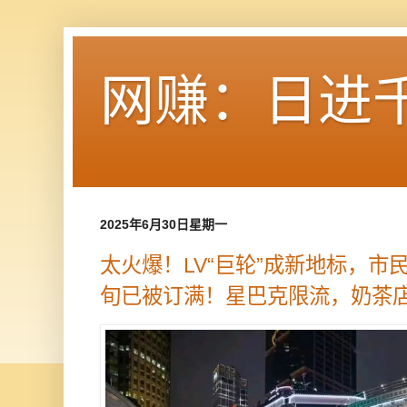
网赚：日进
2025年6月30日星期一
太火爆！LV“巨轮”成新地标，市
旬已被订满！星巴克限流，奶茶店