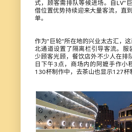
式，顾客需排队等候进场。自LV"
借位置优势持续迎来大量客流，直到
单。
作为"巨轮"所在地的
兴业太古汇
，这
北通道设置了隔离栏引导客流。服
少顾客光顾，餐饮店外不少人在排队
日下午3点，商场内的阿嬷手作小
130杯制作中，去茶山也显示127