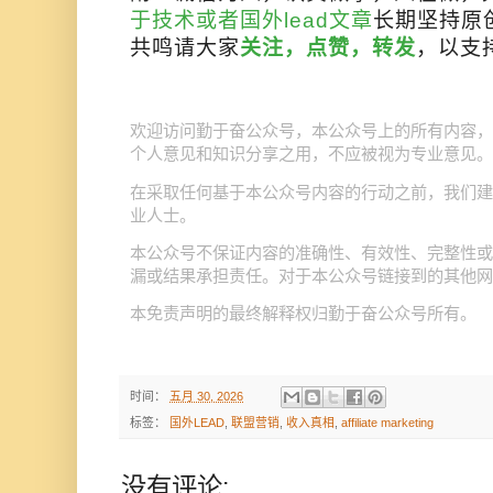
于技术或者国外lead文章
长期坚持原
共鸣请大家
关注，点赞，转发
，以支
公众号
欢迎访问勤于奋公众号，本
上的所有内容，
个人意见和知识分享之用，不应被视为专业意见。
公众号
在采取任何基于本
内容的行动之前，我们建
业人士。
公众号
本
不保证内容的准确性、有效性、完整性或
公众号
漏或结果承担责任。对于本
链接到的其他网
公众号
本免责声明的最终解释权归勤于奋
所有。
时间：
五月 30, 2026
标签：
国外LEAD
,
联盟营销
,
收入真相
,
affiliate marketing
没有评论: