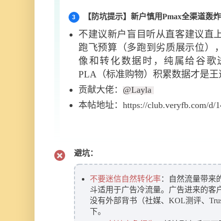
【防坑提示】新户慎用Pmax全渠道轰炸
3
不建议新户盲目听从直客建议直上 P
跑飞预算（多跑到劣质展示位）
像和转化数据时，纯属给谷歌
PLA（标准购物）积累数据才是王
贡献大佬：
@Layla
本帖地址：https://club.veryfb.com/d/1
避坑：
不要迷信自然转化率
：自然流量带来
斗适用于广告冷流量。广告进来的客
没有外部背书（社媒、KOL测评、Trus
下。