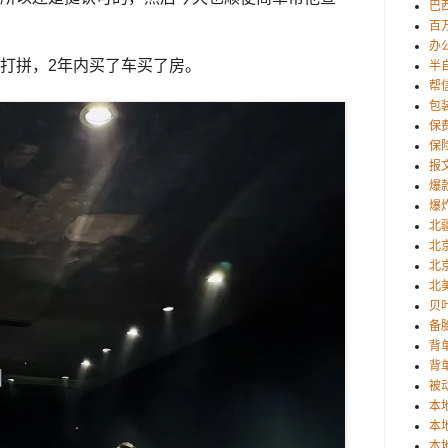
巴西
百
办
打拼，2年内买了车买了房。
半
帮
包
保
保
报
爆
爆
北
北
北
北
贝
备
背
背
被
本
本
本