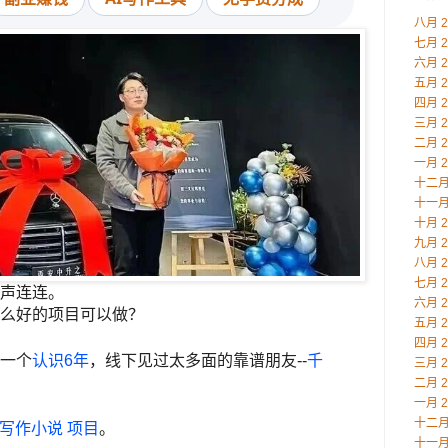
八月 2
七月 2
六月 2
五月 2
四月 2
三月 2
二月 2
一月 2
十二月 
十一月 
十月 2
九月 2
八月 2
七月 2
声连连。
六月 2
么好的项目可以做？
五月 2
四月 2
一个
认识6年
，线下见过太多面的靠谱朋友--
千
三月 2
二月 2
一月 2
十二月 
助写作小说 项目
。
十一月 