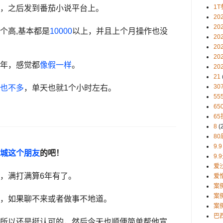
1T
，之后发到番茄小说平台上。
20
20
个高,基本都是
10000
以上，并且上个月操作也没
20
20
20
年，感觉都
像假一样
。
20
21
30
也不多
，单天也就1个小时左右。
5
65
65
8
(
80
9.9
城这个朋友
的吧！
9.
爱
，满打满算6年有了。
爱
案
案
，如果聊不来或者做事不地道。
案
巴
所以还是挺认可的，然后今天也顺便简单帮他宣