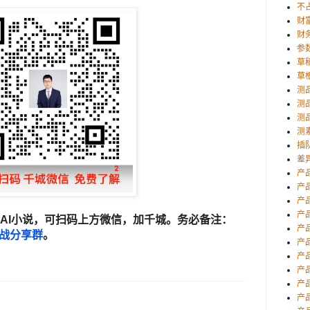
不
财
财
参
草
草
测
测
测
测
插
差
产
产
产
产
AI小说，可扫码上方微信，加千城。务必备注：
产
实战分享群
。
产
产
产
产
产