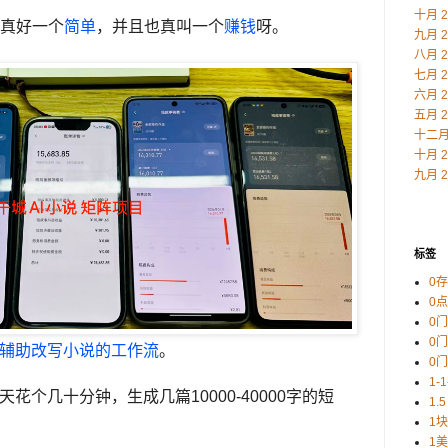
十月 2
真好一个
简单
，并且也真叫一个
赚钱
呀。
九月 2
八月 2
七月 2
六月 2
五月 2
十二月 
十月 2
九月 2
标签
0
0
0
0
辅助改写小说的工作流
。
0
1-
天花个几十分钟，生成几篇10000-40000字的短
1.5
1
1