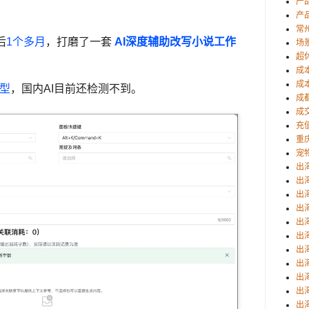
产
产
常
后
1个多月
，打磨了一套
AI深度辅助改写小说工作
场
超
成
成
模型
，国内AI目前还检测不到。
成
成
充
重
宠
出
出
出
出
出
出
出
出
出
出
出