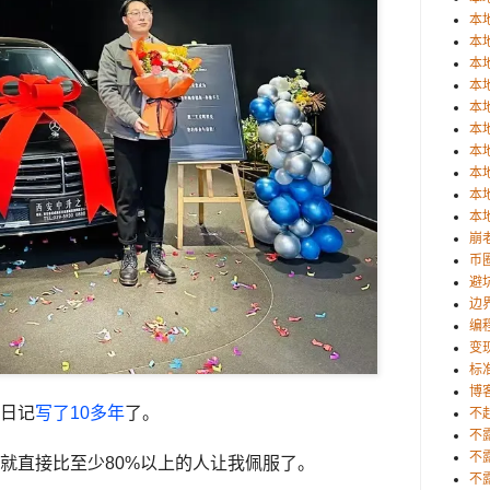
本
本
本
本
本
本
本
本
本
本
崩
币
避
边
编
变
标
博
日记
写了10多年
了。
不赴
不
不
就直接比至少80%以上的人让我佩服了。
不