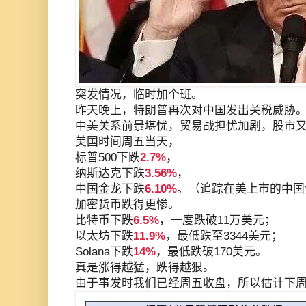
突发情况，临时加个班。
昨天晚上，特朗普再次对中国发出关税威胁
中美关系前景堪忧，贸易战担忧加剧，股市
美国时间周五当天，
标普500下跌
2.7%
，
纳斯达克下跌
3.56%
，
中国金龙下跌
6.10%
。（追踪在美上市的中国
加密货币跌得更惨。
比特币下跌
6.5%
，一度跌破11万美元；
以太坊下跌
11.9%
，最低跌至3344美元；
Solana下跌
14%
，最低跌破170美元。
真是涨得越猛，跌得越狠。
由于事发时我们已经周五收盘，所以估计下