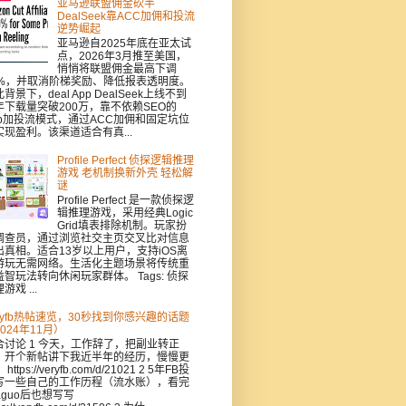
亚马逊联盟佣金砍半
DealSeek靠ACC加佣和投流
逆势崛起
亚马逊自2025年底在亚太试
点，2026年3月推至美国，
悄悄将联盟佣金最高下调
0%，并取消阶梯奖励、降低报表透明度。
背景下，deal App DealSeek上线不到
年下载量突破200万，靠不依赖SEO的
pp加投流模式，通过ACC加佣和固定坑位
实现盈利。该渠道适合有真...
Profile Perfect 侦探逻辑推理
游戏 老机制换新外壳 轻松解
谜
Profile Perfect 是一款侦探逻
辑推理游戏，采用经典Logic
Grid填表排除机制。玩家扮
调查员，通过浏览社交主页交叉比对信息
出真相。适合13岁以上用户，支持iOS离
游玩无需网络。生活化主题场景将传统重
益智玩法转向休闲玩家群体。 Tags: 侦探
游戏 ...
eryfb热帖速览，30秒找到你感兴趣的话题
024年11月）
合讨论 1 今天，工作辞了，把副业转正
，开个新帖讲下我近半年的经历，慢慢更
https://veryfb.com/d/21021 2 5年FB投
写一些自己的工作历程（流水账），看完
aguo后也想写写