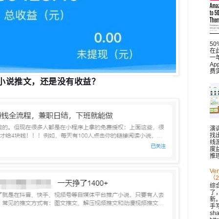
5
在此
一
A
费
小说推文，还是没有收益？
演
找
线
度
推理
V
（2
综
了
新。 
手
sh