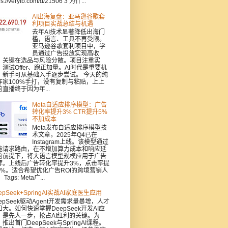
ps://veryfb.com/d/21506 3 为什...
AI出海复盘：亚马逊谷歌套
利项目实战总结与机遇
去年AI技术显著降低出海门
槛，语言、工具不再受限。
亚马逊谷歌套利项目中，学
员通过广告投放实现高收
，关键在选品与风险分散。项目注重实
：测试Offer、跑正加量。AI时代是重要机
，新手可从基础入手逐步尝试。 今天的纯
作家100%手打，没有复制与粘贴，上上
的直播终于因为年...
Meta自适应排序模型：广告
转化率提升3% CTR提升5%
不加成本
Meta发布自适应排序模型技
术文章，2025年Q4已在
Instagram上线。该模型通过
能请求路由，在不增加算力成本和响应延
的前提下，将大语言模型规模应用于广告
荐。上线后广告转化率提升3%，点击率提
5%。适合希望优化广告ROI的跨境营销人
Tags: Meta广...
epSeek+SpringAI实战AI家庭医生应用
epSeek驱动Agent开发需求量暴增，人才
口大。如何快速掌握DeepSeek开发AI应
，是先人一步，抢占AI红利的关键。为
推出首门DeepSeek与SpringAI课程。