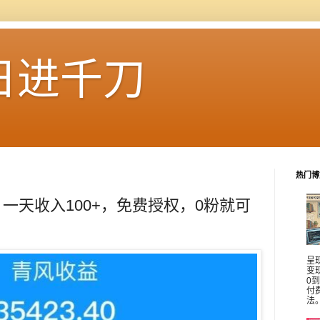
日进千刀
热门博
一天收入100+，免费授权，0粉就可
呈
变
0
付
法