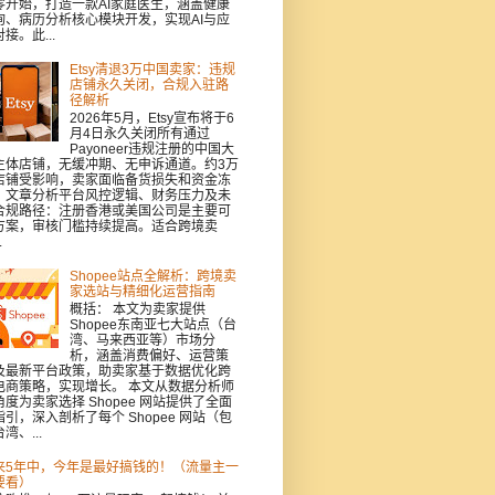
零开始，打造一款AI家庭医生，涵盖健康
询、病历分析核心模块开发，实现AI与应
接。此...
Etsy清退3万中国卖家：违规
店铺永久关闭，合规入驻路
径解析
2026年5月，Etsy宣布将于6
月4日永久关闭所有通过
Payoneer违规注册的中国大
主体店铺，无缓冲期、无申诉通道。约3万
店铺受影响，卖家面临备货损失和资金冻
。文章分析平台风控逻辑、财务压力及未
合规路径：注册香港或美国公司是主要可
方案，审核门槛持续提高。适合跨境卖
.
Shopee站点全解析：跨境卖
家选站与精细化运营指南
概括： 本文为卖家提供
Shopee东南亚七大站点（台
湾、马来西亚等）市场分
析，涵盖消费偏好、运营策
及最新平台政策，助卖家基于数据优化跨
电商策略，实现增长。 本文从数据分析师
角度为卖家选择 Shopee 网站提供了全面
指引，深入剖析了每个 Shopee 网站（包
湾、...
来5年中，今年是最好搞钱的！（流量主一
要看）