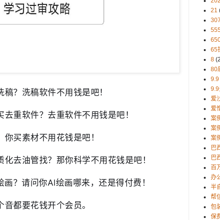
20
21
30
5
65
65
8
(
80
9.9
9.
洗稿？洗稿软件不用钱是吧！
爱
爱
买去重软件？去重软件不用钱是吧！
案
案
？你买素材不用花钱是吧！
案
巴
巴西
质化去油管找？那你科学不用花钱是吧！
百
办
绘画？请问你Al绘画哪来，还是得付费！
半
帮
个音都要花钱开个会员。
包
保