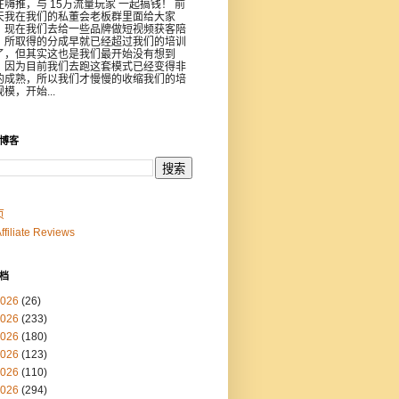
注嗨推，与 15万流量玩家 一起搞钱！ 前
天我在我们的私董会老板群里面给大家
，现在我们去给一些品牌做短视频获客陪
，所取得的分成早就已经超过我们的培训
了，但其实这也是我们最开始没有想到
，因为目前我们去跑这套模式已经变得非
的成熟，所以我们才慢慢的收缩我们的培
模，开始...
博客
页
Affiliate Reviews
档
026
(26)
026
(233)
026
(180)
026
(123)
026
(110)
026
(294)