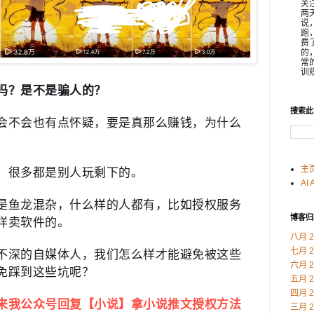
关
两
说
跑
费
的
常
训规
吗？是不是骗人的？
搜索此
会不会也有点怀疑，要是真那么赚钱，为什么
主
，很多都是别人玩剩下的。
AI 
是鱼龙混杂，什么样的人都有，比如授权服务
博客归
样卖软件的。
八月 2
七月 2
不深的自媒体人，我们怎么样才能避免被这些
六月 2
免踩到这些坑呢？
五月 2
四月 2
来我公众号回复【
小说
】拿小说推文授权方法
三月 2