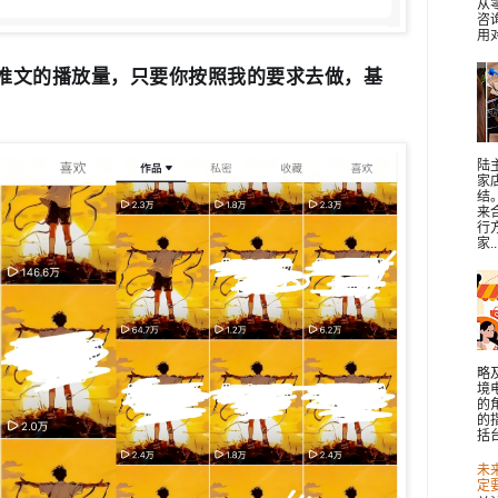
从
咨
用对
推文的播放量，只要你按照我的要求去做，基
陆
家
结
来
行
家..
略
境
的
的
括台
未
定