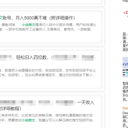
htt
益
操
遇
爱
周
智
迟
推
升
员。 
De
De
缺
用
此，