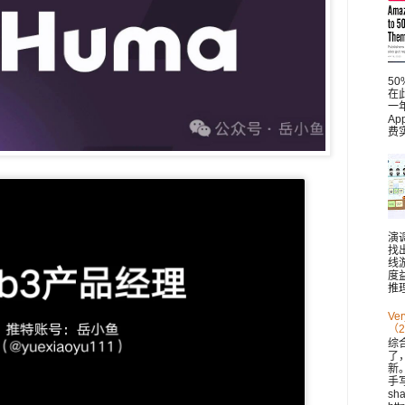
5
在此
一
A
费
演
找
线
度
推理
V
（2
综
了
新。 
手
sh