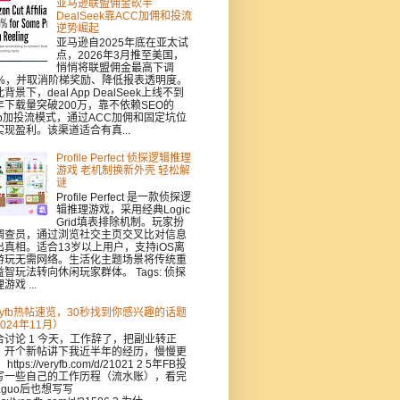
亚马逊联盟佣金砍半
DealSeek靠ACC加佣和投流
逆势崛起
亚马逊自2025年底在亚太试
点，2026年3月推至美国，
悄悄将联盟佣金最高下调
0%，并取消阶梯奖励、降低报表透明度。
背景下，deal App DealSeek上线不到
年下载量突破200万，靠不依赖SEO的
pp加投流模式，通过ACC加佣和固定坑位
实现盈利。该渠道适合有真...
Profile Perfect 侦探逻辑推理
游戏 老机制换新外壳 轻松解
谜
Profile Perfect 是一款侦探逻
辑推理游戏，采用经典Logic
Grid填表排除机制。玩家扮
调查员，通过浏览社交主页交叉比对信息
出真相。适合13岁以上用户，支持iOS离
游玩无需网络。生活化主题场景将传统重
益智玩法转向休闲玩家群体。 Tags: 侦探
游戏 ...
eryfb热帖速览，30秒找到你感兴趣的话题
024年11月）
合讨论 1 今天，工作辞了，把副业转正
，开个新帖讲下我近半年的经历，慢慢更
https://veryfb.com/d/21021 2 5年FB投
写一些自己的工作历程（流水账），看完
aguo后也想写写