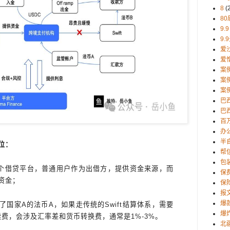
8
(
80
9.9
9.
爱
爱
案
案
案
巴
巴西
百
办
半
位：
帮
包
一个借贷平台，普通用户作为出借方，提供资金来源，而
保
资金；
保
报
爆
国家A的法币A，如果走传统的Swift结算体系，需要
爆
续费，会涉及汇率差和货币转换费，通常是1%-3%。
北