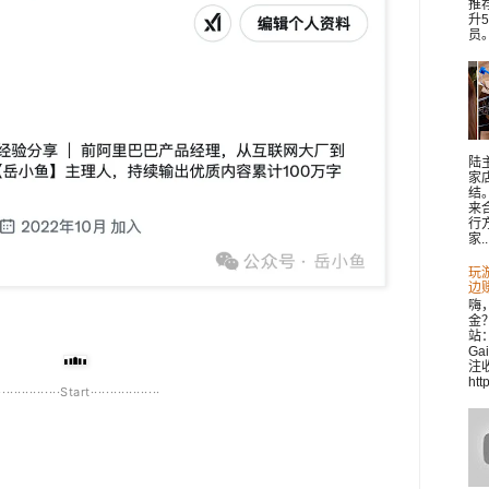
推
升
员。 
陆
家
结
来
行
家..
玩
边
嗨
金
站：
Ga
注收
htt
················Start··················