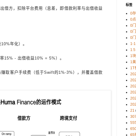
标签
还给出借方，扣除平台费用（息差，即借款利率与出借收益
0
0
0
0
0
10%年化）。
1-
1.5
1
5% - 出借收益10% = 5%）。
1
1T
赚取客户手续费（低于Swift的1%-3%），并覆盖借款
20
20
20
20
20
20
21
30
5
65
65