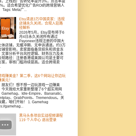
荐。上线后广告转化率提升3%，点击率提
5%。适合希望优化广告ROI的跨境营销人
Tags: Meta广...
Etsy清退3万中国卖家：违规
店铺永久关闭，合规入驻路
径解析
2026年5月，Etsy宣布将于6
月4日永久关闭所有通过
Payoneer违规注册的中国大
主体店铺，无缓冲期、无申诉通道。约3万
店铺受影响，卖家面临备货损失和资金冻
。文章分析平台风控逻辑、财务压力及未
合规路径：注册香港或美国公司是主要可
方案，审核门槛持续提高。适合跨境卖
.
游戏赚美金？第二季，这6个网站让你边玩
赚美元！
，朋友们！想不想一边玩游戏一边赚美
？今天我给大家重新整理了6个超实用网
Gamehag、Idle-Empire、Bananatic、
intplay、GrabPoints、Tremendous。关
藏，咱们开始！ 1. Gamehag
ps://gamehag...
黑马头条项目实战视频课程
119 个人中心 退出登录