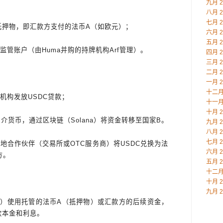
九月 2
八月 2
七月 2
抵押物，即汇款方支付的法币A（如欧元）；
六月 2
五月 2
监管账户（由Huma并购的持牌机构Arf管理）。
四月 2
三月 2
二月 2
一月 2
十二月 
付机构发放USDC贷款；
十一月 
十月 2
中介货币，通过区块链（Solana）将资金转移至国家B。
九月 2
八月 2
七月 2
地合作伙伴（交易所或OTC服务商）将USDC兑换为法
六月 2
方。
五月 2
十二月 
十月 2
九月 2
账期）使用托管的法币A（抵押物）或汇款方的后续资金，
借款本金和利息。