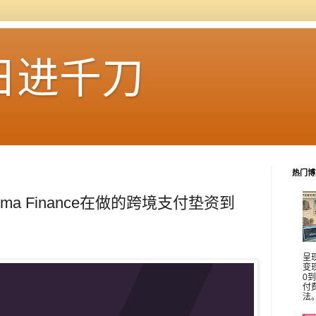
日进千刀
热门博
uma Finance在做的跨境支付垫资到
呈
变
0
付
法