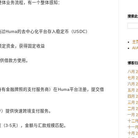
的整体业务流程，有一个整体感知：
搜索此
过Huma的去中心化平台存入稳定币（USDC）
主
锁定资金，获得固定收益
AI 
，供借款方使用。
博客归
八月 2
：
七月 2
六月 2
持有金融牌照的支付服务商）在Huma平台注册，提交借
五月 2
四月 2
三月 2
二月 2
户）提供快速跨境支付服务。
一月 2
十二月 
（3-5天），金额与汇款规模匹配。
十一月 
十月 2