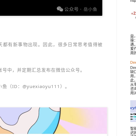
htt
益
操
每天都有新事物出现。因此，很多日常思考值得被
遇
爱
周
De
De
账号中，并定期汇总发布在微信公众号。
缺
用
此，
从
ID：@yuexiaoyu111）。
咨
用对
智
迟