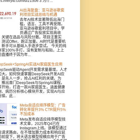
ps://veryfb.com/d/21506 3 为什...
AI出海复盘：亚马逊谷歌套
利项目实战总结与机遇
去年AI技术显著降低出海门
槛，语言、工具不再受限。
亚马逊谷歌套利项目中，学
员通过广告投放实现高收
，关键在选品与风险分散。项目注重实
：测试Offer、跑正加量。AI时代是重要机
，新手可从基础入手逐步尝试。 今天的纯
作家100%手打，没有复制与粘贴，上上
的直播终于因为年...
epSeek+SpringAI实战AI家庭医生应用
epSeek驱动Agent开发需求量暴增，人才
口大。如何快速掌握DeepSeek开发AI应
，是先人一步，抢占AI红利的关键。为
推出首门DeepSeek与SpringAI课程。
零开始，打造一款AI家庭医生，涵盖健康
询、病历分析核心模块开发，实现AI与应
接。此...
Meta自适应排序模型：广告
转化率提升3% CTR提升5%
不加成本
Meta发布自适应排序模型技
术文章，2025年Q4已在
Instagram上线。该模型通过
能请求路由，在不增加算力成本和响应延
的前提下，将大语言模型规模应用于广告