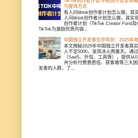
TikTok创作者计划 中视频计划全
与提现方式
有人问tiktok创作者计划怎么做，
人问tiktok创作者计划怎么做，其实
创作者计划（TikTok Creator Fund及C
TikTok为激励优质内容...
中国独立开发者生存现状：2025年
本文揭秘2025年中国独立开发者真实
入不足5000，呈现冰火两重天。通
（SaaS、外包、工具等），提供从0
并分析付费意愿低、获客难等三大困
发者的人群，了...