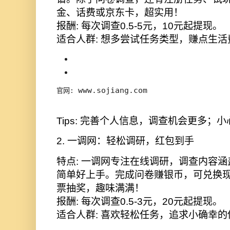
金、话费或京东卡，超实用！
报酬: 每次调查0.5-5元，10元起提现。
适合人群: 想多尝试任务类型，赚点生
www.sojiang.com
官网: 
Tips: 完善个人信息，调查机会更多；
2. 一调网：轻松调研，红包到手
特点: 一调网专注在线调研，调查内容
简单好上手。完成问卷赚银币，可兑换
票抽奖，趣味满满！
报酬: 每次调查0.5-3元，20元起提现。
适合人群: 喜欢轻松任务，追求小确幸的