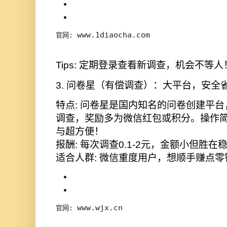
www.1diaocha.com
官网: 
Tips: 定期登录查看新调查，机会不等人
3. 问卷星（有偿调查）：大平台，安全
特点: 问卷星是国内知名的问卷创建平
调查，奖励多为微信红包或积分。操作
与超方便！
报酬: 每次调查0.1-2元，金额小但胜在
适合人群: 微信重度用户，想顺手赚点零
www.wjx.cn
官网: 