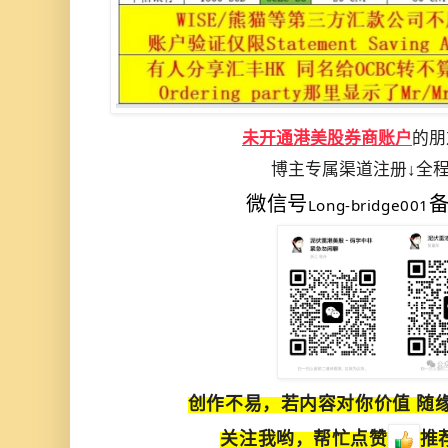
未开通港美股券商账户
的朋
博主专属渠道注册↓全
微信号
Long-bridge001
创作不易，若内容对你价值
随
关注我哟，帮忙点赞
推