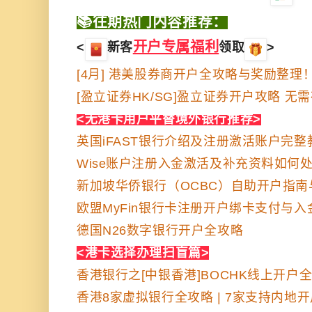
📚往期热门内容推荐：
开户专属福利
<
新客
领取
>
[4月] 港美股券商开户全攻略与奖励整理
[盈立证券HK/SG]盈立证券开户攻略 无
<
无港卡用户平替境外银行推荐
>
英国iFAST银行介绍及注册激活账户完整
Wise账户注册入金激活及补充资料如何
新加坡华侨银行（OCBC）自助开户指南
欧盟MyFin银行卡注册开户绑卡支付与入
德国N26数字银行开户全攻略
<港卡选择
办理扫盲篇>
香港银行之[中银香港]BOCHK线上开户
香港8家虚拟银行全攻略 | 7家支持内地