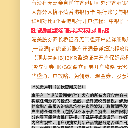
有没有无需亲自前往香港即可办理香港银
大部分人搞不清香港银行卡 银行账号与
详细对比4个香港银行开户流程：中银|汇立
<新人开户必看-港美股券商推荐>
港美股券商长桥证券无门槛开户最详细教
[一篇通]老虎证券账户开通最详细流程攻
【顶尖券商IB]IBKR盈透证券开户保姆级教
[盈立证券HK/SG]盈立证券开户攻略 无
华盛通开户攻略：免佣券、现金券、股票
📌免责声明（泥伏雷闯关记）
本平台（"泥伏雷闯关记"）发布的所有内容仅供参
构成任何形式的投资、金融、法律或税务建议。涉及
他金融产品服务的信息均存在市场波动、政策调整及
产生的任何损失（包括但不限于资金损失、账户限制
分内容可能包含推广链接、下载链接或邀请码，作者
内容客观性，用户须独立判断产品或服务是否适合自
外，作者对因信息错误、遗漏或时效性问题导致的任