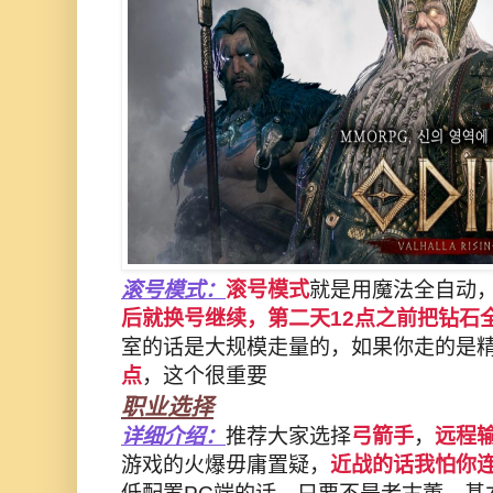
滚号模式：
滚号模式
就是用魔法全自动
后就换号继续，第二天12点之前把钻石
室的话是大规模走量的，如果你走的是
点
，这个很重要
职业选择
详细介绍：
推荐大家选择
弓箭手
，
远程
游戏的火爆毋庸置疑，
近战的话我怕你