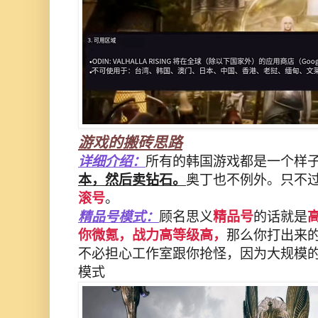
游戏的搬砖思路
详细介绍：
所有的韩国游戏都是一个样
本，然后卖钻石。
奥丁也不例外。只不
滚号
。
精品号模式：
顾名思义
精品号
的话就是
你微氪，战力高等级高，
那么你打出来
不必担心工作室跟你抢怪，
因为大规模
模式