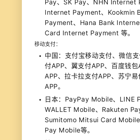
Pay、SK Pay、NHN Internet
Internet Payment、Kookmin B
Payment、Hana Bank Intern
Card Internet Payment 等。
移动支付：
中国：支付宝移动支付、微信支
付APP、翼支付APP、百度钱包
APP、拉卡拉支付APP、苏宁易
APP。
日本：PayPay Mobile、LINE P
WALLET Mobile、Rakuten Pa
Sumitomo Mitsui Card Mobil
Pay Mobile等。