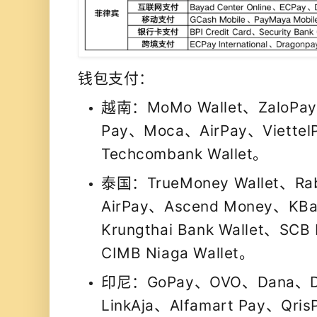
钱包支付：
越南：MoMo Wallet、ZaloPa
Pay、Moca、AirPay、Viettel
Techcombank Wallet。
泰国：TrueMoney Wallet、Rab
AirPay、Ascend Money、KBa
Krungthai Bank Wallet、SCB
CIMB Niaga Wallet。
印尼：GoPay、OVO、Dana、Do
LinkAja、Alfamart Pay、Qri