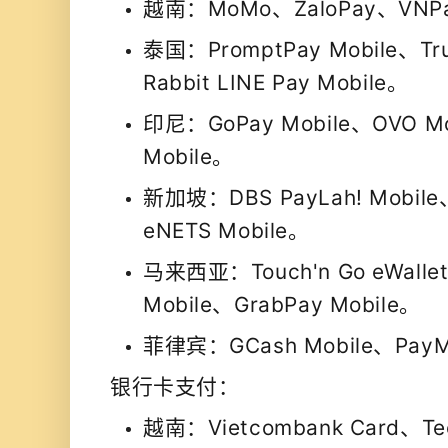
越南：MoMo、ZaloPay、VNPa
泰国：PromptPay Mobile、Tru
Rabbit LINE Pay Mobile。
印尼：GoPay Mobile、OVO Mo
Mobile。
新加坡：DBS PayLah! Mobile
eNETS Mobile。
马来西亚：Touch'n Go eWallet
Mobile、GrabPay Mobile。
菲律宾：GCash Mobile、PayM
银行卡支付：
越南：Vietcombank Card、Te