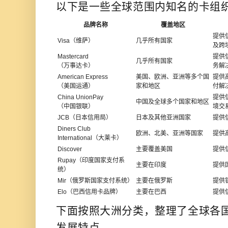
以下是一些全球范围内知名的卡组
品牌名称
覆盖地区
提供
Visa（维萨）
几乎所有国家
及跨
Mastercard
提供
几乎所有国家
（万事达卡）
务解
American Express
美国、欧洲、亚洲等多个国
提供
（美国运通）
家和地区
付解
China UnionPay
提供
中国及全球多个国家和地区
（中国银联）
境交
JCB（日本信用局）
日本及其他亚洲国家
提供
Diners Club
欧洲、北美、亚洲等国家
提供
International（大莱卡）
Discover
主要覆盖美国
提供
Rupay（印度国家支付系
主要在印度
提供
统）
Mir（俄罗斯国家支付系统）
主要在俄罗斯
提供
Elo（巴西信用卡品牌）
主要在巴西
提供
下面按照大洲分类，整理了全球各
发展特点