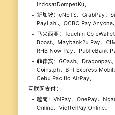
IndosatDompetKu。
新加坡：eNETS、GrabPay、Sin
PayLah!、OCBC Pay Anyon
马来西亚：Touch'n Go eWalle
Boost、Maybank2u Pay、CIM
RHB Now Pay、PublicBank 
菲律宾：GCash、Dragonpay
Coins.ph、BPI Express Mob
Cebu Pacific AirPay。
互联网支付：
越南：VNPay、OnePay、Ngan
Online、ViettelPay Online