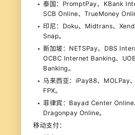
泰国：PromptPay、KBank Inte
SCB Online、TrueMoney Onl
印尼：Doku、Midtrans、Xend
Snap。
新加坡：NETSPay、DBS Intern
OCBC Internet Banking、UOB 
Banking。
马来西亚：iPay88、MOLPay、
FPX。
菲律宾：Bayad Center Onlin
Dragonpay Online。
移动支付：