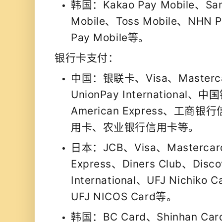
韩国：Kakao Pay Mobile、Sa
Mobile、Toss Mobile、NHN P
Pay Mobile等。
银行卡支付：
中国：银联卡、Visa、Masterc
UnionPay Internationa
American Express、工
用卡、农业银行信用卡等。
日本：JCB、Visa、Mastercar
Express、Diners Club、Disc
International、UFJ Nichiko C
UFJ NICOS Card等。
韩国：BC Card、Shinhan Car