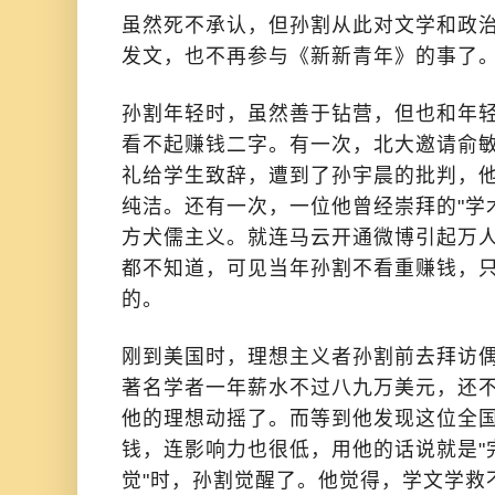
虽然死不承认，但孙割从此对文学和政
发文，也不再参与《新新青年》的事了
孙割年轻时，虽然善于钻营，但也和年
看不起赚钱二字。有一次，北大邀请俞
礼给学生致辞，遭到了孙宇晨的批判，
纯洁。还有一次，一位他曾经崇拜的"学
方犬儒主义。就连马云开通微博引起万
都不知道，可见当年孙割不看重赚钱，
的。
刚到美国时，理想主义者孙割前去拜访
著名学者一年薪水不过八九万美元，还
他的理想动摇了。而等到他发现这位全
钱，连影响力也很低，用他的话说就是"
觉"时，孙割觉醒了。他觉得，学文学救