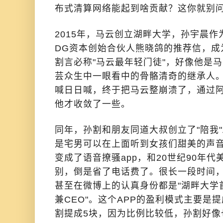
布式清算网络能起到啥贡献？这你就别问了
2015年，马云创立湖畔大学，孙宇晨
DG资本创始合伙人熊晓鸽的推荐信，成
割言必称"马云最年轻门徒"，好像他是
芸众生中一眼看中的骨骼清奇的继承人
喊日日喊，终于把马云整崩溃了，通过
他才收敛了一些。
同年，孙割和朋友同道大叔创立了"陪我"
是宅男可以在上面听到女孩们甜美的声
变成了语音撩骚app，和20世纪90年
别，倒是省了电话费了。很长一段时间
甚至在微博上的认真身份都是"湖畔大学
兼CEO"。这个APP的盈利模式主要是
割提成5块，因为比例比较低，孙割好像