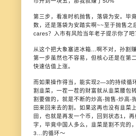
币升到一块五，那我就赚了50%
第三步，看准时机抛售，落袋为安。毕
数，还是落袋为安踏实啊~~至于抛售之后
cares？入市有风险当年老子提示你了吧
从这个把大象塞进冰箱...啊不对，孙割
第一步虽然也不容易，但核心还是在第
快速估值上涨。
而如果操作得当，能实现2—3的持续循
割韭菜，一茬一茬的财富就从韭菜腰包
割要做的，就是不断的炒高-抛售-炒高
田来回来去的割。如果这再也没有韭菜
田，也就是再发一个币，回到状态1，再
字，毕竟中国人多么，韭菜是割不完的，
3…的循环～