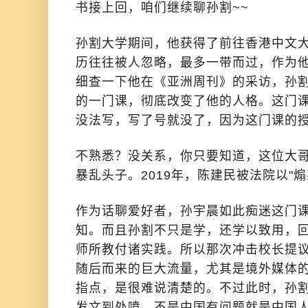
书接上回，咱们继续聊孙割~~
孙割大学期间，他获得了前往香港中文
历往往被人忽略，最多一带而过，作为
细查一下他在《亚洲周刊》的采访，孙
的一门课，彻底改变了他的人格。这门
没法写，写了号就没了，因为这门课的
不熟悉？没关系，你只要知道，这位大哥
暴乱头子。2019年，陈建民被法院以"
作为话聊爱好者，孙宇晨如此痴迷这门
知。而且孙割不只是学，还学以致用，
师所教付诸实践。所以那次冲击校长提议
随后而来的巨大流量，尤其是境外媒体
指点，是很难说清楚的。不过此时，孙
发文到处喷，不是中国有问题就是中国