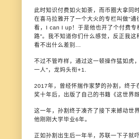
此时知识付费如火如荼，而币圈大拿同
在喜马拉雅开了一个大火的专栏叫做"通
看，I can I up！于是他也开了个付
路"。我不知道你们什么感觉，反正我这
看不出什么差别...
不过不管咋样，通过这一顿操作猛如虎，
一人"，龙妈头衔+1.
2017年，曾经怀揣作家梦的孙割，终
奖十年后，出版了自己的书籍《这世界既
这一年，孙割终于凑齐了接下来撼动世
他刚刚大学毕业6年。
正如孙割出生后一年半，苏联一下子就