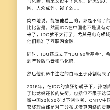
马化腾，后来又投中了京东、奇虎360
网、大众点评、饿了么....
简单地说，能被他看上的，都是不得了
比比皆是。然而IDG在中国也不是没有
来了，IDG就不太行了，尤其是电商领域
他们瞄准了互联网金融。
同时，IDG还成立了"IDG 90后基金"
到年轻版马云和马化腾。
然后他们命中注定的白马王子孙割就来了，
2015年，在IDG的疯狂抬轿子下，孙割
了比龙妈还长的头衔，包括但不限于达
斯中国30位30岁以下创业者、CNTV
获奖理由都是对于分布式清算网络的贡