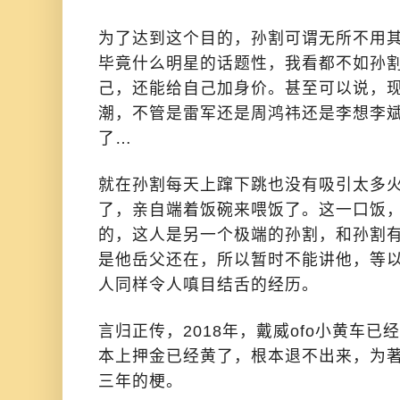
为了达到这个目的，孙割可谓无所不用
毕竟什么明星的话题性，我看都不如孙
己，还能给自己加身价。甚至可以说，
潮，不管是雷军还是周鸿祎还是李想李
了…
就在孙割每天上蹿下跳也没有吸引太多
了，亲自端着饭碗来喂饭了。这一口饭
的，这人是另一个极端的孙割，和孙割
是他岳父还在，所以暂时不能讲他，等
人同样令人嗔目结舌的经历。
言归正传，2018年，戴威ofo小黄车已
本上押金已经黄了，根本退不出来，为
三年的梗。