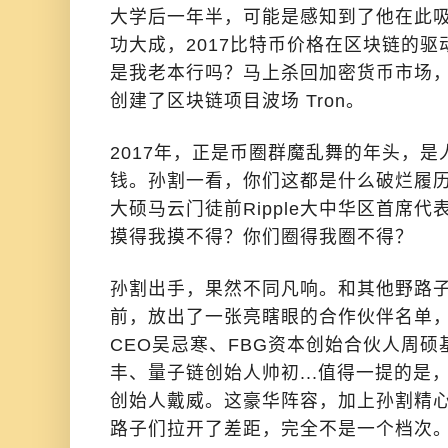
大学后一年半，可能是感知到了他在此
功大成，2017比特币价格在区块链的
是我老本行吗？马上杀回加密货币市场，夺
创建了区块链项目波场 Tron。
2017年，正是币圈群魔乱舞的年头，
钱。孙割一看，你们这都是什么破烂履
大硕马云门徒前Ripple大中华区首席
摸得我摸不得？你们圈得我圈不得？
孙割出手，果然不同凡响。和其他野路子
前，放出了一张亮瞎眼的合作伙伴名单
CEO吴忌寒、FBG资本创始合伙人周
丰、量子链创始人帅初...值得一提的是
创始人戴威。这豪华阵容，加上孙割精
路子们拉开了差距，完全不是一个档次