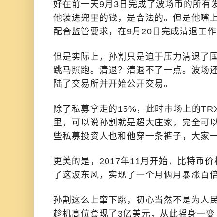
好在前一天9月3日完成了波场币的所有
他装进兜里的钱，是合法的。但是他嘴
配合监管要求，在9月20日完成清退工
但是实际上，孙割只是迫于压力清退了国
跳马照跑。清退？清退不了一点。波场还是
陆了交易所并开始公开交易。
除了私募拿走的15%，此时市场上的TR
里，可以说孙割就是超大庄家，完全可
些私募投资人也和他穿一条裤子，大家
更美的是，2017年11月开始，比特币
了这波东风，实现了一个月俩月暴涨百
孙割这么上窜下跳，初心当然不是为人
趁机高位套现了3亿美元，从此摇身一变