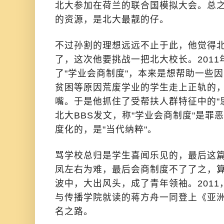
北大参加在荷兰的联合国模拟大会。总之
的资源，是北大最靓的仔。
不过孙割的理想远远不止于此，他觉得
了，这次他要挑战一把北大校长。201
了"学业会商制度"，本来是想帮助一些
贫困等原因荒废学业的学生走上正轨的
嘴。于是他抓住了受帮扶人群特征中的"
北大BBS发文，称"学业会商制度"是罪
度化的，是"当代纳粹"。
骂学校总归是学生喜闻乐见的，最后这
凤左右为难，最后会商制度不了了之，
波中，大出风头，成了青年领袖。201
与传播学院就读的蒋方舟一同登上《亚
名之路。