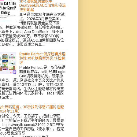
亚马逊联盟佣金砍半
DealSeek靠ACC加佣和投流
逆势崛起
亚马逊自2025年底在亚太试
点，2026年3月推至美国，
悄悄将联盟佣金最高下调
0%，并取消阶梯奖励、降低报表透明度。
背景下，deal App DealSeek上线不到
年下载量突破200万，靠不依赖SEO的
pp加投流模式，通过ACC加佣和固定坑位
实现盈利。该渠道适合有真...
Profile Perfect 侦探逻辑推理
游戏 老机制换新外壳 轻松解
谜
Profile Perfect 是一款侦探逻
辑推理游戏，采用经典Logic
Grid填表排除机制。玩家扮
调查员，通过浏览社交主页交叉比对信息
出真相。适合13岁以上用户，支持iOS离
游玩无需网络。生活化主题场景将传统重
益智玩法转向休闲玩家群体。 Tags: 侦探
游戏 ...
eryfb热帖速览，30秒找到你感兴趣的话题
024年11月）
合讨论 1 今天，工作辞了，把副业转正
，开个新帖讲下我近半年的经历，慢慢更
https://veryfb.com/d/21021 2 5年FB投
写一些自己的工作历程（流水账），看完
aguo后也想写写