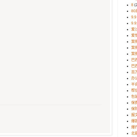
8
(
80
9.9
9.
爱
爱
案
案
案
巴
巴西
百
办
半
帮
包
保
保
报
爆
爆
北