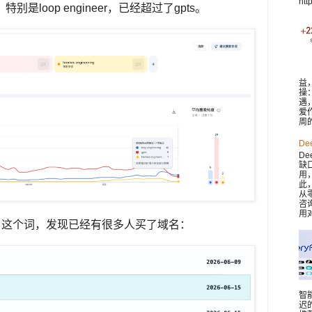
htt
，特别是
loop engineer，已经超过了gpts。
益
操
遇
爱
周
De
De
缺
用
此，
从
咨
用对
neer 这个词，发现已经有很多人买了域名：
智
迟