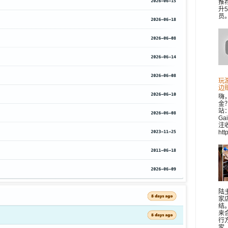
推
升
员。 
玩
边
嗨
金
站：
Ga
注收
htt
陆
家
结
来
行
家..