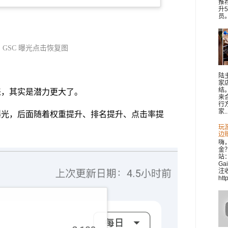
推
升
员。 
GSC 曝光点击恢复图
陆
家
结
来，其实是潜力更大了。
来
行
家..
曝光，后面随着权重提升、排名提升、点击率提
玩
。
边
嗨
金
站：
Ga
注收
htt