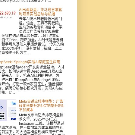
ps://veryfb.com/d/21506 3 为什...
AI出海复盘：亚马逊谷歌套
利项目实战总结与机遇
去年AI技术显著降低出海门
槛，语言、工具不再受限。
亚马逊谷歌套利项目中，学
员通过广告投放实现高收
，关键在选品与风险分散。项目注重实
：测试Offer、跑正加量。AI时代是重要机
，新手可从基础入手逐步尝试。 今天的纯
作家100%手打，没有复制与粘贴，上上
的直播终于因为年...
epSeek+SpringAI实战AI家庭医生应用
epSeek驱动Agent开发需求量暴增，人才
口大。如何快速掌握DeepSeek开发AI应
，是先人一步，抢占AI红利的关键。为
推出首门DeepSeek与SpringAI课程。
零开始，打造一款AI家庭医生，涵盖健康
询、病历分析核心模块开发，实现AI与应
接。此...
Meta自适应排序模型：广告
转化率提升3% CTR提升5%
不加成本
Meta发布自适应排序模型技
术文章，2025年Q4已在
Instagram上线。该模型通过
能请求路由，在不增加算力成本和响应延
的前提下，将大语言模型规模应用于广告