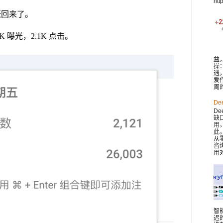
htt
涨回来了。
3K 曝光，2.1K 点击。
益
操
遇
爱
周
De
De
缺
用
此，
从
咨
用对
智
迟