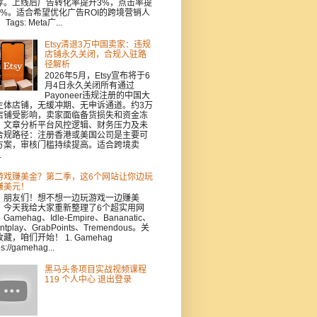
荐。上线后广告转化率提升3%，点击率提
5%。适合希望优化广告ROI的跨境营销人
Tags: Meta广...
Etsy清退3万中国卖家：违规
店铺永久关闭，合规入驻路
径解析
2026年5月，Etsy宣布将于6
月4日永久关闭所有通过
Payoneer违规注册的中国大
主体店铺，无缓冲期、无申诉通道。约3万
店铺受影响，卖家面临备货损失和资金冻
。文章分析平台风控逻辑、财务压力及未
合规路径：注册香港或美国公司是主要可
方案，审核门槛持续提高。适合跨境卖
.
游戏赚美金？第二季，这6个网站让你边玩
赚美元！
，朋友们！想不想一边玩游戏一边赚美
？今天我给大家重新整理了6个超实用网
Gamehag、Idle-Empire、Bananatic、
intplay、GrabPoints、Tremendous。关
藏，咱们开始！ 1. Gamehag
ps://gamehag...
黑马头条项目实战视频课程
119 个人中心 退出登录