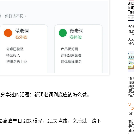
5
在此
一
A
费
演
找
线
度
里分享过的话题：新词老词到底应该怎么做。
推理
V
（2
综
了
日最高峰单日 26K 曝光，2.1K 点击，之后就一路下
新。 
手
sh