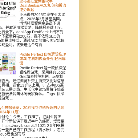
亚马逊联盟佣金砍半
DealSeek靠ACC加佣和投流
逆势崛起
亚马逊自2025年底在亚太试
点，2026年3月推至美国，
悄悄将联盟佣金最高下调
0%，并取消阶梯奖励、降低报表透明度。
背景下，deal App DealSeek上线不到
年下载量突破200万，靠不依赖SEO的
pp加投流模式，通过ACC加佣和固定坑位
实现盈利。该渠道适合有真...
Profile Perfect 侦探逻辑推理
游戏 老机制换新外壳 轻松解
谜
Profile Perfect 是一款侦探逻
辑推理游戏，采用经典Logic
Grid填表排除机制。玩家扮
调查员，通过浏览社交主页交叉比对信息
出真相。适合13岁以上用户，支持iOS离
游玩无需网络。生活化主题场景将传统重
益智玩法转向休闲玩家群体。 Tags: 侦探
游戏 ...
eryfb热帖速览，30秒找到你感兴趣的话题
024年11月）
合讨论 1 今天，工作辞了，把副业转正
，开个新帖讲下我近半年的经历，慢慢更
https://veryfb.com/d/21021 2 5年FB投
写一些自己的工作历程（流水账），看完
aguo后也想写写