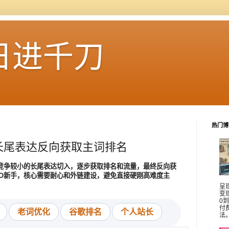
日进千刀
热门博
长尾表达反向获取主词排名
过竞争较小的长尾表达切入，逐步获取排名和流量，最终反向获
EO新手，核心需要耐心和外链建设，避免直接硬刚高难度主
呈
变
0
付
老词优化
谷歌排名
个人站长
法