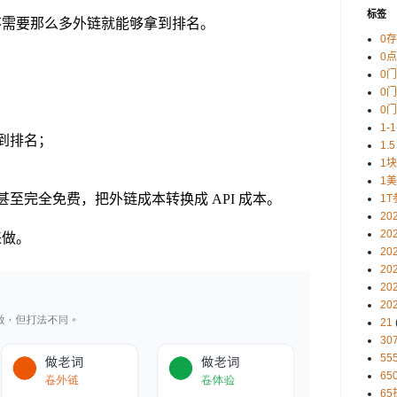
标签
不需要那么多外链就能够拿到排名。
0
0
0
0
0
1-
到排名；
1.5
1
1
至完全免费，把外链成本转换成 API 成本。
1T
20
20
来做。
20
20
20
20
21
30
5
65
65