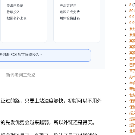
8
(
80
9.9
9.
爱
爱
案
案
案
巴
巴西
百
新词老词三条路
办
半
帮
包
验证过的路，只要上站速度够快，初期可以不用外
保
保
报
爆
你的先发优势会越来越弱，所以外链还是得买。
爆
北