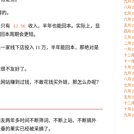
九月 2
八月 2
得的。
七月 2
六月 2
月只有
收入，半年也能回本。实际上，显
五月 2
$2.5K
四月 2
回本周期会更短。
三月 2
二月 2
一家线下店投入 11 万，半年能回本，那绝对是
一月 2
十二月 
十一月 
十月 2
就很不友好了。
九月 2
八月 2
从网站赚到过钱，不敢花钱买外链，那怎么办呢？
七月 2
六月 2
五月 2
十二月 
十月 2
九月 2
朋友两年多时间不断筛词、不断上站、不断搞外
低垂的果实已经被采摘了。