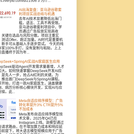
ps://veryfb.com/d/21506 3 为什...
AI出海复盘：亚马逊谷歌套
利项目实战总结与机遇
去年AI技术显著降低出海门
槛，语言、工具不再受限。
亚马逊谷歌套利项目中，学
员通过广告投放实现高收
，关键在选品与风险分散。项目注重实
：测试Offer、跑正加量。AI时代是重要机
，新手可从基础入手逐步尝试。 今天的纯
作家100%手打，没有复制与粘贴，上上
的直播终于因为年...
epSeek+SpringAI实战AI家庭医生应用
epSeek驱动Agent开发需求量暴增，人才
口大。如何快速掌握DeepSeek开发AI应
，是先人一步，抢占AI红利的关键。为
推出首门DeepSeek与SpringAI课程。
零开始，打造一款AI家庭医生，涵盖健康
询、病历分析核心模块开发，实现AI与应
接。此...
Meta自适应排序模型：广告
转化率提升3% CTR提升5%
不加成本
Meta发布自适应排序模型技
术文章，2025年Q4已在
Instagram上线。该模型通过
能请求路由，在不增加算力成本和响应延
的前提下，将大语言模型规模应用于广告