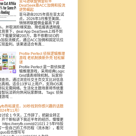
亚马逊联盟佣金砍半
DealSeek靠ACC加佣和投流
逆势崛起
亚马逊自2025年底在亚太试
点，2026年3月推至美国，
悄悄将联盟佣金最高下调
0%，并取消阶梯奖励、降低报表透明度。
背景下，deal App DealSeek上线不到
年下载量突破200万，靠不依赖SEO的
pp加投流模式，通过ACC加佣和固定坑位
实现盈利。该渠道适合有真...
Profile Perfect 侦探逻辑推理
游戏 老机制换新外壳 轻松解
谜
Profile Perfect 是一款侦探逻
辑推理游戏，采用经典Logic
Grid填表排除机制。玩家扮
调查员，通过浏览社交主页交叉比对信息
出真相。适合13岁以上用户，支持iOS离
游玩无需网络。生活化主题场景将传统重
益智玩法转向休闲玩家群体。 Tags: 侦探
游戏 ...
eryfb热帖速览，30秒找到你感兴趣的话题
024年11月）
合讨论 1 今天，工作辞了，把副业转正
，开个新帖讲下我近半年的经历，慢慢更
https://veryfb.com/d/21021 2 5年FB投
写一些自己的工作历程（流水账），看完
aguo后也想写写