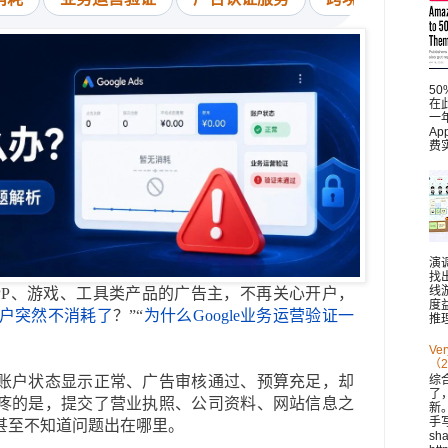
5
在此
一
A
费
演
找
线
PP、游戏、工具类产品的广告主，不再关心开户，
度
s账户突然不消耗了
？”“
为什么Google业务运营验证一
推理
V
（2
账户状态显示正常、广告审核通过、预算充足，却
综
了
疼的是，提交了营业执照、公司资料、网站信息之
新。 
手
甚至不知道问题出在哪里。
sh