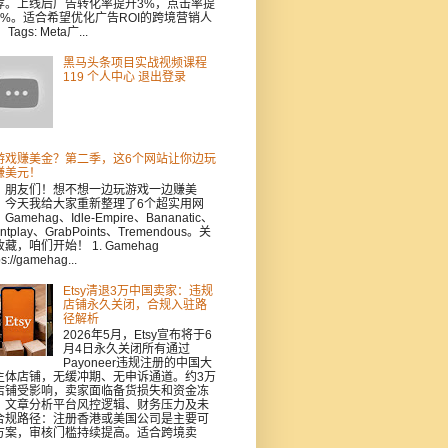
荐。上线后广告转化率提升3%，点击率提
5%。适合希望优化广告ROI的跨境营销人
Tags: Meta广...
黑马头条项目实战视频课程
119 个人中心 退出登录
游戏赚美金？第二季，这6个网站让你边玩
赚美元！
，朋友们！想不想一边玩游戏一边赚美
？今天我给大家重新整理了6个超实用网
Gamehag、Idle-Empire、Bananatic、
intplay、GrabPoints、Tremendous。关
藏，咱们开始！ 1. Gamehag
ps://gamehag...
Etsy清退3万中国卖家：违规
店铺永久关闭，合规入驻路
径解析
2026年5月，Etsy宣布将于6
月4日永久关闭所有通过
Payoneer违规注册的中国大
主体店铺，无缓冲期、无申诉通道。约3万
店铺受影响，卖家面临备货损失和资金冻
。文章分析平台风控逻辑、财务压力及未
合规路径：注册香港或美国公司是主要可
方案，审核门槛持续提高。适合跨境卖
.