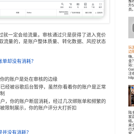
推
升
员。 
核通过就一定会给流量。审核通过只是获得了进入竞价
取流量的，是账户整体质量、转化数据、风控状态
玩
边
嗨
账单却没有消耗？
金
站：
Ga
注收
htt
你的账户是处在审核的边缘
，已经被谷歌后台暂停，虽然你看着你的账户是正常
制
客户，你的账户断层消耗，经过几次绑账单和频繁的
被限制展示，你的账户评分大打折扣
陆
家
结
来
行
是并没有消耗？
家..