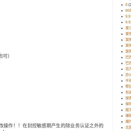
8
(
80
9.9
9.
爱
爱
案
案
案
也可）
巴
巴西
百
办
半
帮
包
保
保
报
爆
爆
改操作！！在封控敏感期产生的除业务认证之外的
北