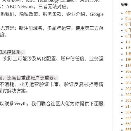
照：ABC Technology Limited，网站显示：
标签
示：ABC Network，三者无法对应。
0
系我们，隐私政策，服务条款，企业介绍，Google
0
0
，尤其是：新注册域名，多品牌运营，使用第三方落
0
度。
0
1-
1.5
化和风控体系。
1
”，实际上可能涉及转化配置、账户信任度、业务运
1
1T
20
20
因，比盲目重建账户更重要。
20
账户出现不消耗、业务运营验证卡审、验证反复被拒等情
20
探讨解决方案。
20
20
联系Veryfb，我们联合社区大佬为你提供下面服
21
30
5
65
65