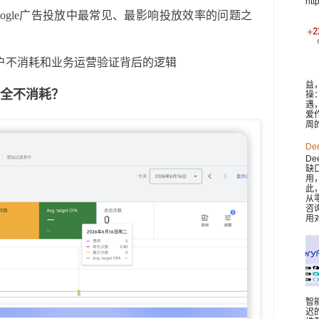
htt
oogle广告投放中最常见、最影响投放效率的问题之
户不消耗和业务运营验证背后的逻辑
益
全不消耗？
操
遇
爱
周
De
De
缺
用
此，
从
咨
用对
智
迟