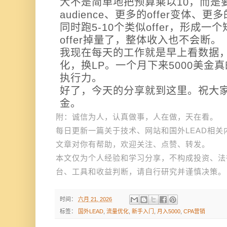
大不是简单地把预算乘以10，而是要找
audience、更多的offer变体、
同时跑5-10个类似offer，形成
offer掉量了，整体收入也不会断。
我现在每天的工作就是早上看数据
化，换LP。一个月下来5000美金
执行力。
好了，今天的分享就到这里。祝大
金。
附：诚信为人，认真做事，人在做，天在看。
每日更新一篇关于技术、网站和国外LEAD相
文章对你有帮助，欢迎关注、点赞、转发。
本文仅为个人经验和学习分享，不构成投资、法
台、工具和收益判断，请自行研究并谨慎决策。
时间：
六月 21, 2026
标签：
国外LEAD
,
流量优化
,
新手入门
,
月入5000
,
CPA营销