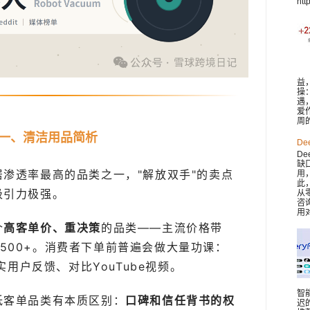
htt
益
操
遇
爱
周
一、清洁用品简析
De
De
缺
渗透率最高的品类之一，"解放双手"的卖点
用
此，
吸引力极强。
从
咨
用对
个
高客单价、重决策
的品类——主流价格带
1500+。消费者下单前普遍会做大量功课：
实用户反馈、对比YouTube视频。
智
低客单品类有本质区别：
口碑和信任背书的权
迟