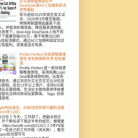
亚马逊联盟佣金砍半
DealSeek靠ACC加佣和投流
逆势崛起
亚马逊自2025年底在亚太试
点，2026年3月推至美国，
悄悄将联盟佣金最高下调
0%，并取消阶梯奖励、降低报表透明度。
背景下，deal App DealSeek上线不到
年下载量突破200万，靠不依赖SEO的
pp加投流模式，通过ACC加佣和固定坑位
实现盈利。该渠道适合有真...
Profile Perfect 侦探逻辑推理
游戏 老机制换新外壳 轻松解
谜
Profile Perfect 是一款侦探逻
辑推理游戏，采用经典Logic
Grid填表排除机制。玩家扮
调查员，通过浏览社交主页交叉比对信息
出真相。适合13岁以上用户，支持iOS离
游玩无需网络。生活化主题场景将传统重
益智玩法转向休闲玩家群体。 Tags: 侦探
游戏 ...
eryfb热帖速览，30秒找到你感兴趣的话题
024年11月）
合讨论 1 今天，工作辞了，把副业转正
，开个新帖讲下我近半年的经历，慢慢更
https://veryfb.com/d/21021 2 5年FB投
写一些自己的工作历程（流水账），看完
aguo后也想写写