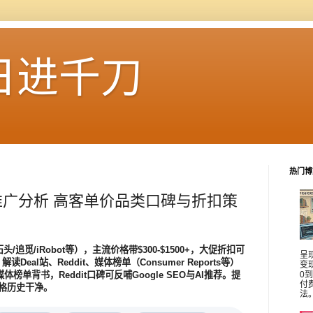
日进千刀
热门博
广分析 高客单价品类口碑与折扣策
觅/iRobot等），主流价格带$300-$1500+，大促折扣可
呈
读Deal站、Reddit、媒体榜单（Consumer Reports等）
变
体榜单背书，Reddit口碑可反哺Google SEO与AI推荐。提
0
付
价格历史干净。
法