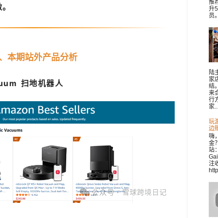
推
激。
升
员。 
、本期站外产品分析
陆
家
cuum 扫地机器人
结
来
行
家..
玩
边
嗨
金
站：
Ga
注收
htt