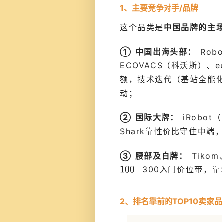
1、主要竞争对手/品牌
这个品类是
中国品牌的主
① 中国出海头部：
Rob
ECOVACS（科沃斯）、
额，技术迭代（基站全能
动；
② 国际大牌：
iRobo
Shark靠性价比守住中端
③ 腰部及白牌：
Tikom
300入门价位带，
2、排名靠前的TOP10卖家