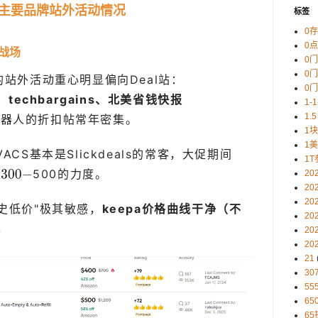
主要品牌站外活动情况
标签
0
0
主战场
0
0
的站外活动重心明显偏向Deal站：
0
ws、techbargains、北美省钱快报
1-
1.5
器人的折扣帖常年密集。
1
1
OVACS基本是Slickdeals的常客，大促期间
1T
价
500的力度。
20
20
20
史低价"极其敏感，
keepa价格曲线干净（不
20
。
20
20
21
30
5
65
65