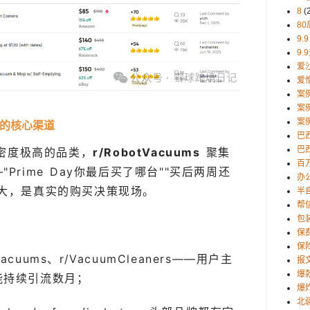
8
(
80
9.9
9.
爱
爱
案
案
案
估的核心渠道
巴
巴西
论密度极高的品类，
r/RobotVacuums
聚集
百
Prime Day你最后买了哪台""买后两周还
办
很大，是真实的购买决策现场。
半
帮
包
保
保
Vacuums、r/VacuumCleaners——用户主
报
爆
能持续引流数月；
爆
北