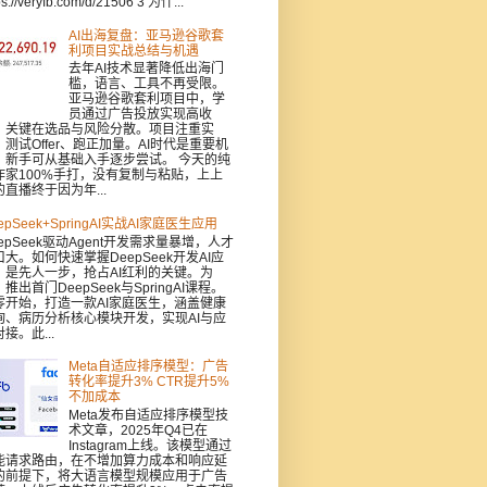
ps://veryfb.com/d/21506 3 为什...
AI出海复盘：亚马逊谷歌套
利项目实战总结与机遇
去年AI技术显著降低出海门
槛，语言、工具不再受限。
亚马逊谷歌套利项目中，学
员通过广告投放实现高收
，关键在选品与风险分散。项目注重实
：测试Offer、跑正加量。AI时代是重要机
，新手可从基础入手逐步尝试。 今天的纯
作家100%手打，没有复制与粘贴，上上
的直播终于因为年...
epSeek+SpringAI实战AI家庭医生应用
epSeek驱动Agent开发需求量暴增，人才
口大。如何快速掌握DeepSeek开发AI应
，是先人一步，抢占AI红利的关键。为
推出首门DeepSeek与SpringAI课程。
零开始，打造一款AI家庭医生，涵盖健康
询、病历分析核心模块开发，实现AI与应
接。此...
Meta自适应排序模型：广告
转化率提升3% CTR提升5%
不加成本
Meta发布自适应排序模型技
术文章，2025年Q4已在
Instagram上线。该模型通过
能请求路由，在不增加算力成本和响应延
的前提下，将大语言模型规模应用于广告