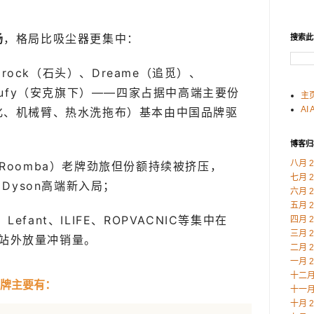
场
，格局比吸尘器更集中：
搜索此
orock（石头）、Dreame（追觅）、
eufy（安克旗下）——四家占据中高端主要份
主
AI 
化、机械臂、热水洗拖布）基本由中国品牌驱
博客归
八月 2
t（Roomba）老牌劲旅但份额持续被挤压，
七月 2
，Dyson高端新入局；
六月 2
五月 2
、Lefant、ILIFE、ROPVACNIC等集中在
四月 2
三月 2
靠站外放量冲销量。
二月 2
一月 2
十二月 
品牌主要有：
十一月 
十月 2