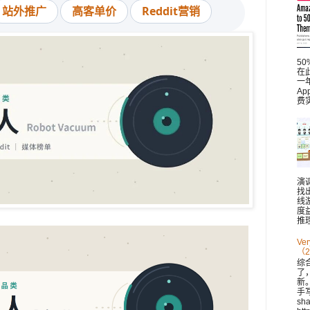
站外推广
高客单价
Reddit营销
5
在此
一
A
费
演
找
线
度
推理
V
（2
综
了
新。 
手
sh