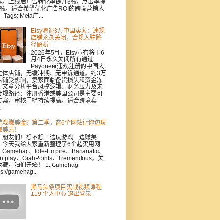
荐。上线后广告转化率提升3%，点击率提
5%。适合希望优化广告ROI的跨境营销人
Tags: Meta广...
Etsy清退3万中国卖家：违规
店铺永久关闭，合规入驻路
径解析
2026年5月，Etsy宣布将于6
月4日永久关闭所有通过
Payoneer违规注册的中国大
主体店铺，无缓冲期、无申诉通道。约3万
店铺受影响，卖家面临备货损失和资金冻
。文章分析平台风控逻辑、财务压力及未
合规路径：注册香港或美国公司是主要可
方案，审核门槛持续提高。适合跨境卖
.
游戏赚美金？第二季，这6个网站让你边玩
赚美元！
，朋友们！想不想一边玩游戏一边赚美
？今天我给大家重新整理了6个超实用网
Gamehag、Idle-Empire、Bananatic、
intplay、GrabPoints、Tremendous。关
藏，咱们开始！ 1. Gamehag
ps://gamehag...
黑马头条项目实战视频课程
119 个人中心 退出登录