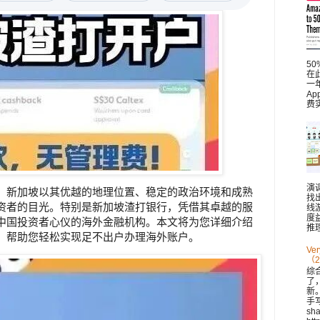
5
在此
一
A
费
演
，新加坡以其优越的地理位置、稳定的政治环境和成熟
找
资者的目光。特别是新加坡渣打银行，凭借其卓越的服
线
度
中国投资者心仪的海外金融机构。本文将为您详细介绍
推理
，帮助您轻松实现足不出户办理海外账户。
V
（2
综
了
新。 
手
sh