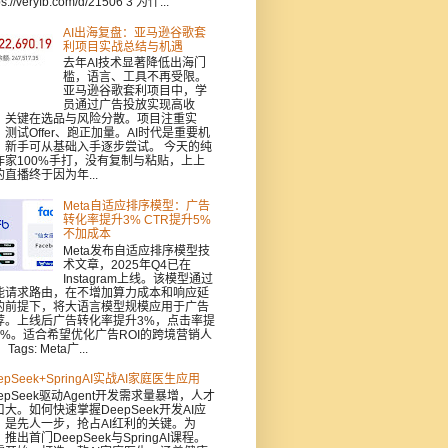
ps://veryfb.com/d/21506 3 为什...
AI出海复盘：亚马逊谷歌套
利项目实战总结与机遇
去年AI技术显著降低出海门
槛，语言、工具不再受限。
亚马逊谷歌套利项目中，学
员通过广告投放实现高收
，关键在选品与风险分散。项目注重实
：测试Offer、跑正加量。AI时代是重要机
，新手可从基础入手逐步尝试。 今天的纯
作家100%手打，没有复制与粘贴，上上
的直播终于因为年...
Meta自适应排序模型：广告
转化率提升3% CTR提升5%
不加成本
Meta发布自适应排序模型技
术文章，2025年Q4已在
Instagram上线。该模型通过
能请求路由，在不增加算力成本和响应延
的前提下，将大语言模型规模应用于广告
荐。上线后广告转化率提升3%，点击率提
5%。适合希望优化广告ROI的跨境营销人
Tags: Meta广...
epSeek+SpringAI实战AI家庭医生应用
epSeek驱动Agent开发需求量暴增，人才
口大。如何快速掌握DeepSeek开发AI应
，是先人一步，抢占AI红利的关键。为
推出首门DeepSeek与SpringAI课程。