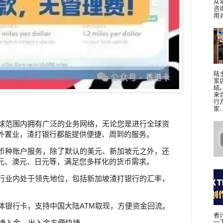
从
咨
用对
陆
家
结
来
行
家..
全球范围内拥有广泛的业务网络，无论您是进行全球资
外置业，渣打银行都能提供便捷、周到的服务。
多币种账户服务，除了默认的美元、新加坡元之外，还
元、澳元、日元等，满足您多样化的货币需求。
在行业内处于领先地位，包括新加坡渣打银行的汇率，
。
实体银行卡，支持中国大陆ATM取现，方便资金回流。
者
da快捷入金，出入金方便快捷。
一下