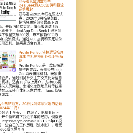
亚马逊联盟佣金砍半
DealSeek靠ACC加佣和投流
逆势崛起
亚马逊自2025年底在亚太试
点，2026年3月推至美国，
悄悄将联盟佣金最高下调
0%，并取消阶梯奖励、降低报表透明度。
背景下，deal App DealSeek上线不到
年下载量突破200万，靠不依赖SEO的
pp加投流模式，通过ACC加佣和固定坑位
实现盈利。该渠道适合有真...
Profile Perfect 侦探逻辑推理
游戏 老机制换新外壳 轻松解
谜
Profile Perfect 是一款侦探逻
辑推理游戏，采用经典Logic
Grid填表排除机制。玩家扮
调查员，通过浏览社交主页交叉比对信息
出真相。适合13岁以上用户，支持iOS离
游玩无需网络。生活化主题场景将传统重
益智玩法转向休闲玩家群体。 Tags: 侦探
游戏 ...
eryfb热帖速览，30秒找到你感兴趣的话题
024年11月）
合讨论 1 今天，工作辞了，把副业转正
，开个新帖讲下我近半年的经历，慢慢更
https://veryfb.com/d/21021 2 5年FB投
写一些自己的工作历程（流水账），看完
aguo后也想写写