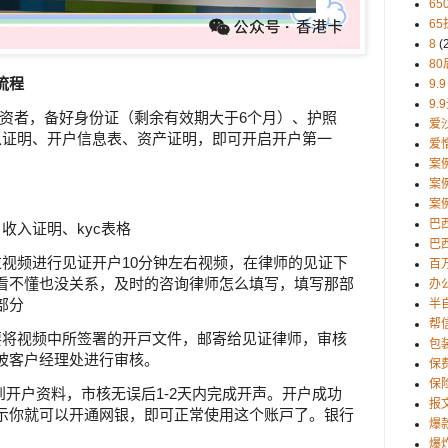
65
65
8
(
80
流程
9.9
9.
投资者，备好身份证（剩余有效期大于6个月）、护照
爱
入证明、开户信息表、资产证明，即可开启开户第一
爱
案
案
案
巴
收入证明、kyc表格
巴西
过视频进行见证开户10分钟左右视频，在律师的见证下
百
看不懂也没关系，及时的咨询律师怎么填写，填写那部
办
的部分
半
帮
要将视频中所签署的开戸文件，邮寄给见证律师，审核
包
坡客户经理处进行审核。
保
保
到开户资料，市核无误后1-2天内完成开声。开户成功
报
示你就可以开通网银，即可正常使用这个账戸了。银行
爆
爆