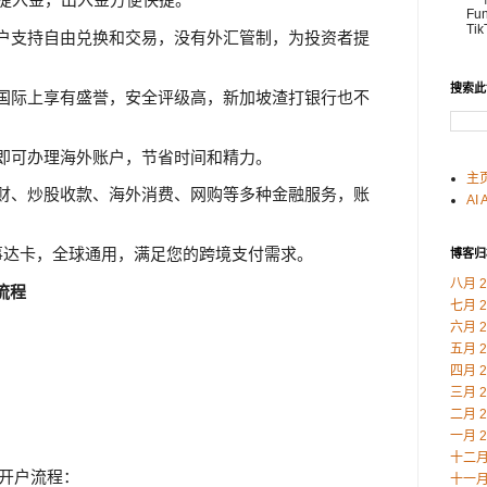
Fu
Ti
账户支持自由兑换和交易，没有外汇管制，为投资者提
搜索此
在国际上享有盛誉，安全评级高，新加坡渣打银行也不
户即可办理海外账户，节省时间和精力。
主
理财、炒股收款、海外消费、网购等多种金融服务，账
AI 
万事达卡，全球通用，满足您的跨境支付需求。
博客归
八月 2
流程
七月 2
六月 2
五月 2
四月 2
三月 2
二月 2
一月 2
十二月 
行开户流程：
十一月 