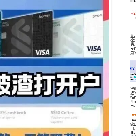
htt
益
操
遇
爱
周
智
迟
推
升
员。 
De
De
缺
用
此，