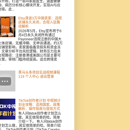
零开始，打造一款AI家庭医生，涵盖健康
询、病历分析核心模块开发，实现AI与应
接。此...
Etsy清退3万中国卖家：违规
店铺永久关闭，合规入驻路
径解析
2026年5月，Etsy宣布将于6
月4日永久关闭所有通过
Payoneer违规注册的中国大
主体店铺，无缓冲期、无申诉通道。约3万
店铺受影响，卖家面临备货损失和资金冻
。文章分析平台风控逻辑、财务压力及未
合规路径：注册香港或美国公司是主要可
方案，审核门槛持续提高。适合跨境卖
.
黑马头条项目实战视频课程
119 个人中心 退出登录
TikTok创作者计划 中视频计
划全攻略：适用国家、政策
解析、操作指南与提现方式
有人问tiktok创作者计划怎么
做，其实很简单的哈。简单
介绍一下。 有人问tiktok创作
计划怎么做，其实很简单的哈。简单介绍
。 TikTok创作者计划（TikTok Creator