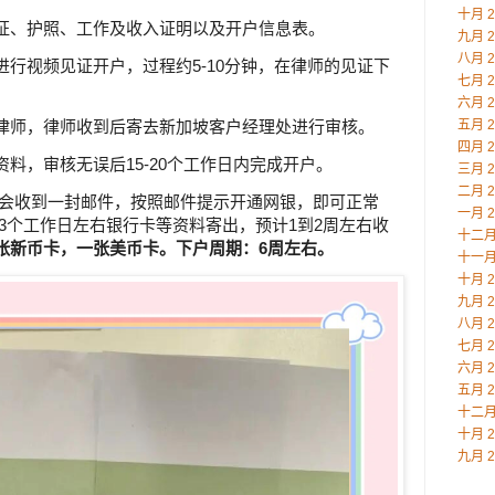
十月 2
证、护照、工作及收入证明以及开户信息表。
九月 2
八月 2
行视频见证开户，过程约5-10分钟，在律师的见证下
七月 2
六月 2
律师，律师收到后寄去新加坡客户经理处进行审核。
五月 2
四月 2
料，审核无误后15-20个工作日内完成开户。
三月 2
二月 2
后会收到一封邮件，按照邮件提示开通网银，即可正常
一月 2
3个工作日左右银行卡等资料寄出，预计1到2周左右收
十二月 
张新币卡，一张美币卡。下户周期：6周左右。
十一月 
十月 2
九月 2
八月 2
七月 2
六月 2
五月 2
十二月 
十月 2
九月 2