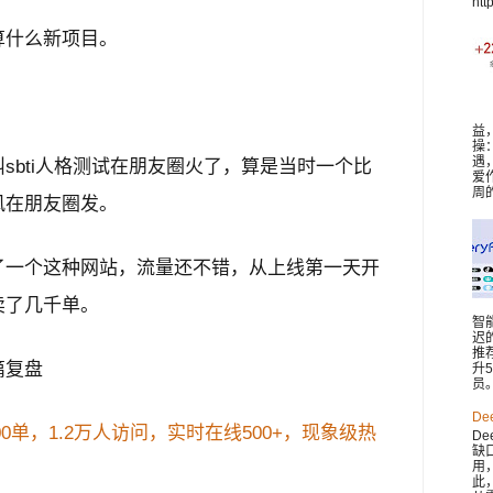
htt
算什么新项目。
益
操
遇
sbti人格测试在朋友圈火了，算是当时一个比
爱
周
风在朋友圈发。
了一个这种网站，流量还不错，从上线第一天开
卖了几千单。
智
迟
推
篇复盘
升
员。 
De
00单，1.2万人访问，实时在线500+，现象级热
De
缺
用
此，