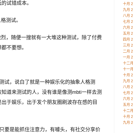
低的试错成本。
十月 2
九月 2
八月 2
人格测试。
七月 2
六月 2
五月 2
常激烈，随便一搜就有一大堆这种测试，除了付费
四月 2
三月 2
想都不要想。
二月 2
一月 2
十二月 
十一月 
十月 2
九月 2
人格测试，说白了就是一种娱乐化的抽象人格测
八月 2
知道来测试的人，没有谁是像测mbti一样去测
七月 2
六月 2
是出于娱乐，出于发个朋友圈刷波存在感的目
五月 2
十二月 
十月 2
九月 2
要，只要是能抓住注意力，有噱头，有社交分享价