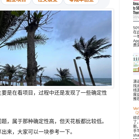
5
在此
一
A
费
演
找
线
主要是在看项目，过程中还是发现了一些确定性
度
推理
V
（2
综
问题，属于那种确定性高，但天花板都比较低。
了
新。 
手
享出来，大家可以一块参考一下。
sh