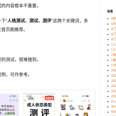
试的内容根本不重要。
标签
0
下“
人格测试、测试、测评
”这两个关键词，多
0
在首页刷推荐。
0
0
0
1-
1.5
1
怪的测试，很难搜到。
1
1T
20
案例，可作参考。
20
20
20
20
20
21
30
5