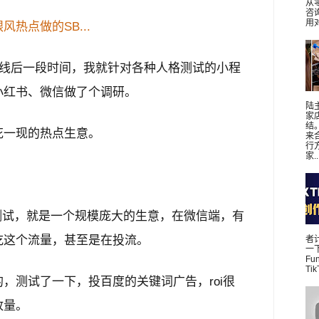
从
咨
用对
热点做的SB...
站上线后一段时间，我就针对各种人格测试的小程
小红书、微信做了个调研。
陆
家
结
花一现的热点生意。
来
行
家..
。
格测试，就是一个规模庞大的生意，在微信端，有
吃这个流量，甚至是在投流。
者
一下
Fu
Ti
，测试了一下，投百度的关键词广告，roi很
放量。