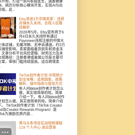
零开始，打造一款AI家庭医生，涵盖健康
询、病历分析核心模块开发，实现AI与应
接。此...
Etsy清退3万中国卖家：违规
店铺永久关闭，合规入驻路
径解析
2026年5月，Etsy宣布将于6
月4日永久关闭所有通过
Payoneer违规注册的中国大
主体店铺，无缓冲期、无申诉通道。约3万
店铺受影响，卖家面临备货损失和资金冻
。文章分析平台风控逻辑、财务压力及未
合规路径：注册香港或美国公司是主要可
方案，审核门槛持续提高。适合跨境卖
.
TikTok创作者计划 中视频计
划全攻略：适用国家、政策
解析、操作指南与提现方式
有人问tiktok创作者计划怎么
做，其实很简单的哈。简单
介绍一下。 有人问tiktok创作
计划怎么做，其实很简单的哈。简单介绍
。 TikTok创作者计划（TikTok Creator
nd及Creator Rewards Program）是
kTok为激励优质内容...
黑马头条项目实战视频课程
119 个人中心 退出登录