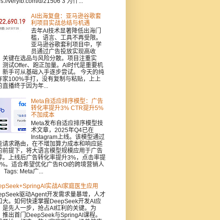
ps://veryfb.com/d/21506 3 为什...
AI出海复盘：亚马逊谷歌套
利项目实战总结与机遇
去年AI技术显著降低出海门
槛，语言、工具不再受限。
亚马逊谷歌套利项目中，学
员通过广告投放实现高收
，关键在选品与风险分散。项目注重实
：测试Offer、跑正加量。AI时代是重要机
，新手可从基础入手逐步尝试。 今天的纯
作家100%手打，没有复制与粘贴，上上
的直播终于因为年...
Meta自适应排序模型：广告
转化率提升3% CTR提升5%
不加成本
Meta发布自适应排序模型技
术文章，2025年Q4已在
Instagram上线。该模型通过
能请求路由，在不增加算力成本和响应延
的前提下，将大语言模型规模应用于广告
荐。上线后广告转化率提升3%，点击率提
5%。适合希望优化广告ROI的跨境营销人
Tags: Meta广...
epSeek+SpringAI实战AI家庭医生应用
epSeek驱动Agent开发需求量暴增，人才
口大。如何快速掌握DeepSeek开发AI应
，是先人一步，抢占AI红利的关键。为
推出首门DeepSeek与SpringAI课程。