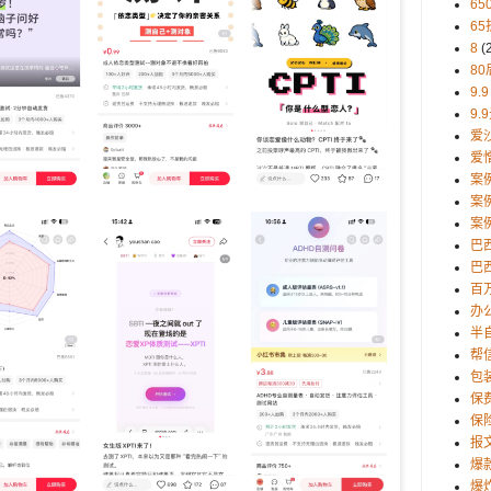
65
65
8
(
80
9.9
9.
爱
爱
案
案
案
巴
巴西
百
办
半
帮
包
保
保
报
爆
爆