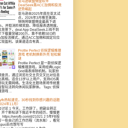
亚马逊联盟佣金砍半
DealSeek靠ACC加佣和投流
逆势崛起
亚马逊自2025年底在亚太试
点，2026年3月推至美国，
悄悄将联盟佣金最高下调
0%，并取消阶梯奖励、降低报表透明度。
背景下，deal App DealSeek上线不到
年下载量突破200万，靠不依赖SEO的
pp加投流模式，通过ACC加佣和固定坑位
实现盈利。该渠道适合有真...
Profile Perfect 侦探逻辑推理
游戏 老机制换新外壳 轻松解
谜
Profile Perfect 是一款侦探逻
辑推理游戏，采用经典Logic
Grid填表排除机制。玩家扮
调查员，通过浏览社交主页交叉比对信息
出真相。适合13岁以上用户，支持iOS离
游玩无需网络。生活化主题场景将传统重
益智玩法转向休闲玩家群体。 Tags: 侦探
游戏 ...
eryfb热帖速览，30秒找到你感兴趣的话题
024年11月）
合讨论 1 今天，工作辞了，把副业转正
，开个新帖讲下我近半年的经历，慢慢更
https://veryfb.com/d/21021 2 5年FB投
写一些自己的工作历程（流水账），看完
aguo后也想写写