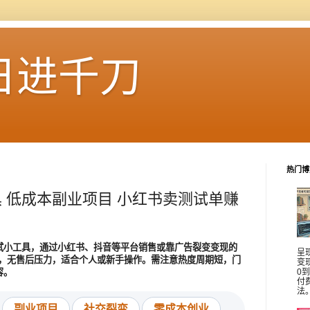
日进千刀
热门博
具 低成本副业项目 小红书卖测试单赚
试小工具，通过小红书、抖音等平台销售或靠广告裂变变现的
呈
低，无售后压力，适合个人或新手操作。需注意热度周期短，门
变
容。
0
付
法
副业项目
社交裂变
零成本创业