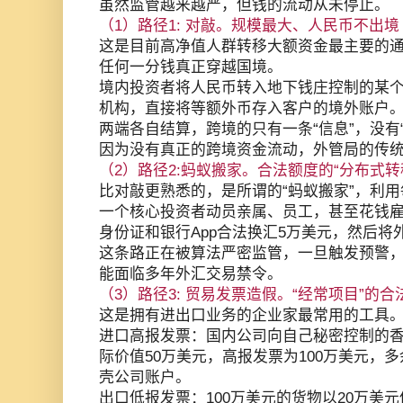
虽然监管越来越严，但钱的流动从未停止。
（1）路径1: 对敲。规模最大、人民币不出境
这是目前高净值人群转移大额资金最主要的
任何一分钱真正穿越国境。
境内投资者将人民币转入地下钱庄控制的某
机构，直接将等额外币存入客户的境外账户
两端各自结算，跨境的只有一条“信息”，没有“
因为没有真正的跨境资金流动，外管局的传
（2）路径2:蚂蚁搬家。合法额度的“分布式转
比对敲更熟悉的，是所谓的“蚂蚁搬家”，利
一个核心投资者动员亲属、员工，甚至花钱
身份证和银行App合法换汇5万美元，然后将
这条路正在被算法严密监管，一旦触发预警
能面临多年外汇交易禁令。
（3）路径3: 贸易发票造假。“经常项目”的合
这是拥有进出口业务的企业家最常用的工具
进口高报发票：国内公司向自己秘密控制的
际价值50万美元，高报发票为100万美元，
壳公司账户。
出口低报发票：100万美元的货物以20万美