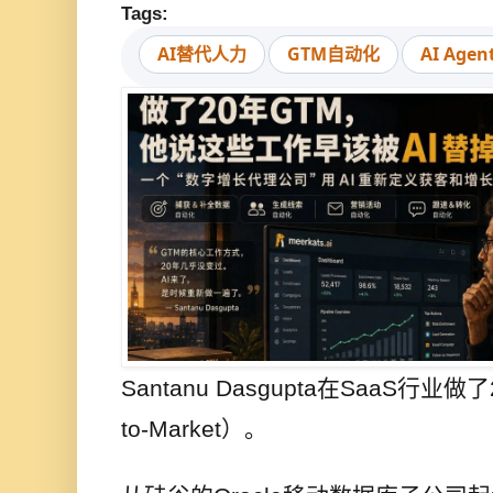
Tags:
AI替代人力
GTM自动化
AI Agen
Santanu Dasgupta在SaaS行
to-Market）。