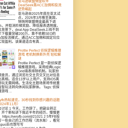
亚马逊联盟佣金砍半
DealSeek靠ACC加佣和投流
逆势崛起
亚马逊自2025年底在亚太试
点，2026年3月推至美国，
悄悄将联盟佣金最高下调
0%，并取消阶梯奖励、降低报表透明度。
背景下，deal App DealSeek上线不到
年下载量突破200万，靠不依赖SEO的
pp加投流模式，通过ACC加佣和固定坑位
实现盈利。该渠道适合有真...
Profile Perfect 侦探逻辑推理
游戏 老机制换新外壳 轻松解
谜
Profile Perfect 是一款侦探逻
辑推理游戏，采用经典Logic
Grid填表排除机制。玩家扮
调查员，通过浏览社交主页交叉比对信息
出真相。适合13岁以上用户，支持iOS离
游玩无需网络。生活化主题场景将传统重
益智玩法转向休闲玩家群体。 Tags: 侦探
游戏 ...
eryfb热帖速览，30秒找到你感兴趣的话题
024年11月）
合讨论 1 今天，工作辞了，把副业转正
，开个新帖讲下我近半年的经历，慢慢更
https://veryfb.com/d/21021 2 5年FB投
写一些自己的工作历程（流水账），看完
aguo后也想写写