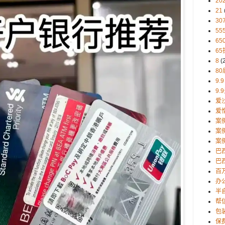
20
21
30
5
65
65
8
(
80
9.9
9.
爱
爱
案
案
案
巴
巴西
百
办
半
帮
包
保