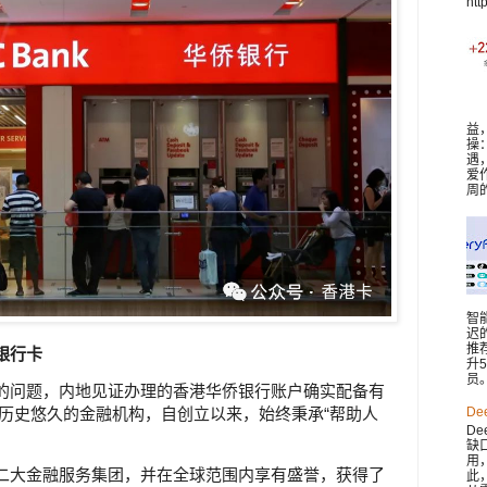
htt
益
操
遇
爱
周
智
迟
推
银行卡
升
员。 
的问题，内地见证办理的香港华侨银行账户确实配备有
家历史悠久的金融机构，自创立以来，始终秉承“帮助人
De
De
缺
用
二大金融服务集团，并在全球范围内享有盛誉，获得了
此，