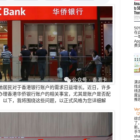
5
在此
一
A
费
演
找
地居民对于香港银行账户的需求日益增长。近日，许多
线
办理香港华侨银行账户的相关事宜，尤其是账户是否配
度
推理
。以下，我将围绕这些问题，以正式风格为您详细解
V
（2
综
了
新。 
手
sh