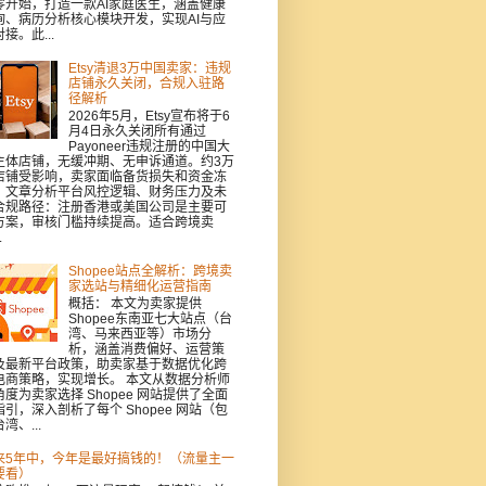
零开始，打造一款AI家庭医生，涵盖健康
询、病历分析核心模块开发，实现AI与应
接。此...
Etsy清退3万中国卖家：违规
店铺永久关闭，合规入驻路
径解析
2026年5月，Etsy宣布将于6
月4日永久关闭所有通过
Payoneer违规注册的中国大
主体店铺，无缓冲期、无申诉通道。约3万
店铺受影响，卖家面临备货损失和资金冻
。文章分析平台风控逻辑、财务压力及未
合规路径：注册香港或美国公司是主要可
方案，审核门槛持续提高。适合跨境卖
.
Shopee站点全解析：跨境卖
家选站与精细化运营指南
概括： 本文为卖家提供
Shopee东南亚七大站点（台
湾、马来西亚等）市场分
析，涵盖消费偏好、运营策
及最新平台政策，助卖家基于数据优化跨
电商策略，实现增长。 本文从数据分析师
角度为卖家选择 Shopee 网站提供了全面
指引，深入剖析了每个 Shopee 网站（包
湾、...
来5年中，今年是最好搞钱的！（流量主一
要看）