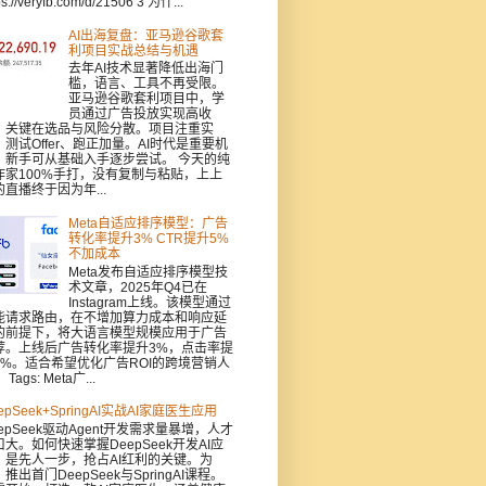
ps://veryfb.com/d/21506 3 为什...
AI出海复盘：亚马逊谷歌套
利项目实战总结与机遇
去年AI技术显著降低出海门
槛，语言、工具不再受限。
亚马逊谷歌套利项目中，学
员通过广告投放实现高收
，关键在选品与风险分散。项目注重实
：测试Offer、跑正加量。AI时代是重要机
，新手可从基础入手逐步尝试。 今天的纯
作家100%手打，没有复制与粘贴，上上
的直播终于因为年...
Meta自适应排序模型：广告
转化率提升3% CTR提升5%
不加成本
Meta发布自适应排序模型技
术文章，2025年Q4已在
Instagram上线。该模型通过
能请求路由，在不增加算力成本和响应延
的前提下，将大语言模型规模应用于广告
荐。上线后广告转化率提升3%，点击率提
5%。适合希望优化广告ROI的跨境营销人
Tags: Meta广...
epSeek+SpringAI实战AI家庭医生应用
epSeek驱动Agent开发需求量暴增，人才
口大。如何快速掌握DeepSeek开发AI应
，是先人一步，抢占AI红利的关键。为
推出首门DeepSeek与SpringAI课程。