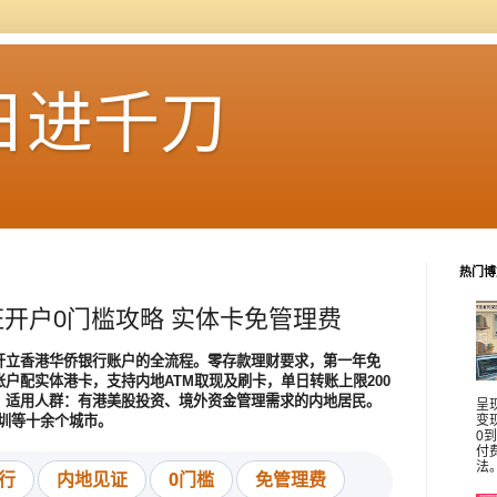
日进千刀
热门博
开户0门槛攻略 实体卡免管理费
开立香港华侨银行账户的全流程。零存款理财要求，第一年免
户配实体港卡，支持内地ATM取现及刷卡，单日转账上限200
。适用人群：有港美股投资、境外资金管理需求的内地居民。
呈
深圳等十余个城市。
变
0
付
法
行
内地见证
0门槛
免管理费