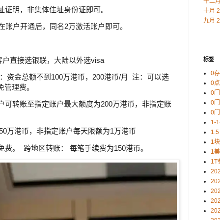
十二月 
住址证明，非集体住址身份证即可。
十月 2
九月 2
，并在账户开通后，同名2万激活账户即可。
陆客户直接选银联，大陆以外选visa
标签
0
：资金总额不到100万港币，200港币/月 注：可以选
0
豁免管理费。
0
0
账户可转账至指定账户最大额度为200万港币，非指定账
0
1-
为50万港币，非指定账户每天限额为1万港币
1.5
1
免费。 跨地区转账： 每笔手续费为150港币。
1
1T
20
20
20
20
20