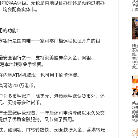
从
普尔的AA评级。无论是内地见证办理还是预约过港办
咨
，均会配备实体卡。
用对
用的功能：
永亨银行是国内唯一一家可零门槛远程见证开户的银
陆
家
结
球最安全银行之一，支持港美股券商入金，网银、
来
行
且香港本地转账免手续费。
家..
可在内地ATM机取现，也可用于刷卡消费。
高可达200万港币。
账户为多币种账户，除美元、港币两种默认货币外，还
元、英镑等多种货币。
略
境
的
一年无需缴纳管理费，一年后还可申请降级以永久免交
的
提供了优质金融服务，又节省了费用。
括台
式，如网银、FPS转数快、edda快捷入金，香港转账
未
定