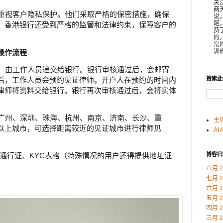
关
两
度重视客户隐私保护。他们采取严格的保密措施，确保
说
跑
，香港银行还受到严格的监管和法律约束，保障客户的
费
的
常
训规
操作流程
料，由工作人员递交给银行。银行审核通过后，会邮寄
搜索此
后，工作人员会预约见证律师。开户人在预约的时间内
律师将资料交给银行。银行再次审核通过后，会将实体
、广州、深圳、珠海、杭州、南京、济南、长沙、重
主
以上城市，可选择距离较近的见证城市进行律师见
AI 
博客归
港澳通行证、KYC表格（特殊情况的用户还得提供地址证
八月 2
七月 2
六月 2
五月 2
四月 2
三月 2