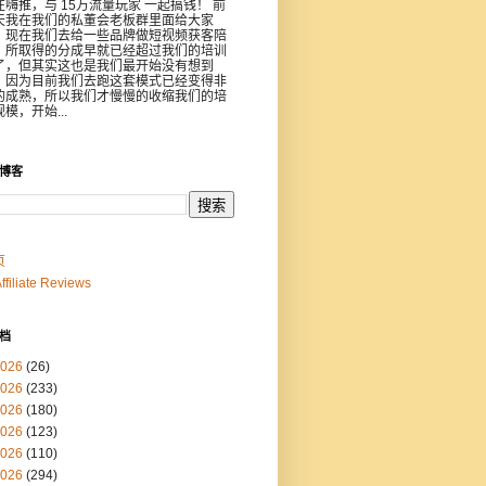
注嗨推，与 15万流量玩家 一起搞钱！ 前
天我在我们的私董会老板群里面给大家
，现在我们去给一些品牌做短视频获客陪
，所取得的分成早就已经超过我们的培训
了，但其实这也是我们最开始没有想到
，因为目前我们去跑这套模式已经变得非
的成熟，所以我们才慢慢的收缩我们的培
模，开始...
博客
页
Affiliate Reviews
档
026
(26)
026
(233)
026
(180)
026
(123)
026
(110)
026
(294)