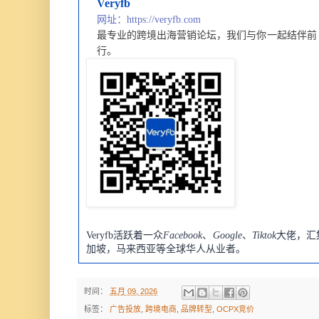
Veryfb
网址：https://veryfb.com
最专业的跨境出海营销论坛，
我们与你一起结伴前
行。
Veryfb活跃着一众
Facebook
、
Google
、
Tiktok
大佬，汇
加坡，马来西亚等全球华人从业者。
时间：
五月 09, 2026
标签：
广告投放
,
跨境电商
,
品牌转型
,
OCPX竞价