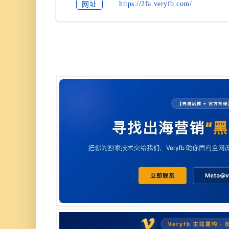
https://2fa.veryfb.com/
网址