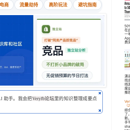
电商
流量劫持
高阶玩法
避坑指南
5
在此
一
A
费
演
找
线
度
推理
AI 助手。我会把
Veryfb论坛
里的知识整理成要点
V
（2
综
了
新。 
手
sh