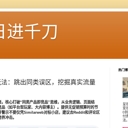
日进千刀
热门博
玩法：跳出同类误区，挖掘真实流量
者。核心打破“同类产品即竞品”思维，从业务逻辑、页面结
呈
竞品（如平台型玩家、大内容博主）。提供无促销预算时的节
变
不要仅凭Similarweb对标小店，建议去Reddit和评论区
0
付
跨界冲击。
法