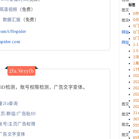
标签
库高清视频
（免费）
图文
0
，数据汇报
（免费）
图文
0
0
com/t/fbspider
网址
0
0
spider.com
网址
1-
1.5
1
1
1T
2fa.Veryfb
20
20
fa，ID检测，账号权限检测，广告文字变体。
20
20
20
2fa查询
图文
20
21
页/群组/广告贴ID
图文
30
ok账号|主页广告权限
图文
5
65
ok广告文字变体
图文
65