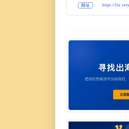
https://2fa.ver
网址