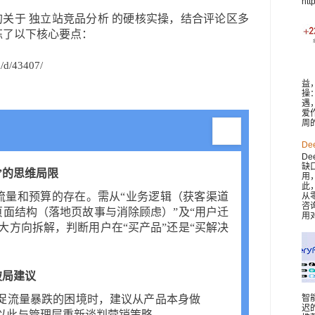
htt
关于 独立站竞品分析 的硬核实操，结合评论区多
炼了以下核心要点：
m/d/43407/
益
操
遇
爱
周
De
De
缺
”的思维局限
用
此，
流量和预算的存在。需从“业务逻辑（获客渠道
从
咨
页面结构（落地页故事与消除顾虑）”及“用户迁
用对
大方向拆解，判断用户在“买产品”还是“买解决
破局建议
智
促流量暴跌的困境时，建议从产品本身做
迟
以此与管理层重新谈判营销策略。