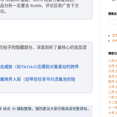
分析一定要去 Reddit、评论区和广告下方
论。
搜索此
主
AI 
在
帖子的隐藏部分
，深度剖析了最核心的底层逻
博客归
八月 2
七月 2
威胁（如TikTok小店爆款对垂直站的跨界
六月 2
五月 2
量跨界入局（自带信任背书与流量池的隐
四月 2
三月 2
二月 2
一月 2
十二月 
十一月 
课代表 结合 AI 辅助整理。强烈建议大家仔细阅读完整原帖，
十月 2