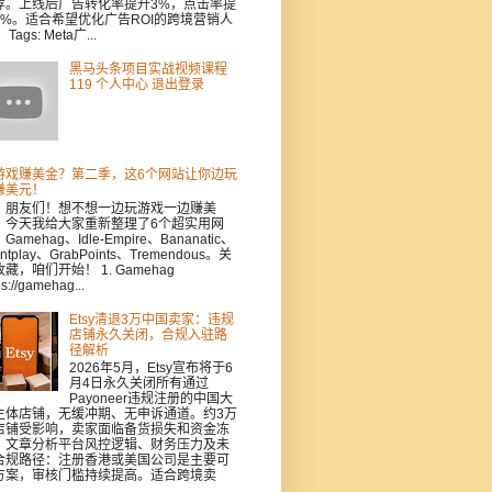
荐。上线后广告转化率提升3%，点击率提
5%。适合希望优化广告ROI的跨境营销人
Tags: Meta广...
黑马头条项目实战视频课程
119 个人中心 退出登录
游戏赚美金？第二季，这6个网站让你边玩
赚美元！
，朋友们！想不想一边玩游戏一边赚美
？今天我给大家重新整理了6个超实用网
Gamehag、Idle-Empire、Bananatic、
intplay、GrabPoints、Tremendous。关
藏，咱们开始！ 1. Gamehag
ps://gamehag...
Etsy清退3万中国卖家：违规
店铺永久关闭，合规入驻路
径解析
2026年5月，Etsy宣布将于6
月4日永久关闭所有通过
Payoneer违规注册的中国大
主体店铺，无缓冲期、无申诉通道。约3万
店铺受影响，卖家面临备货损失和资金冻
。文章分析平台风控逻辑、财务压力及未
合规路径：注册香港或美国公司是主要可
方案，审核门槛持续提高。适合跨境卖
.