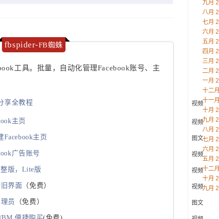
九月 2
八月 2
七月 2
六月 2
五月 2
fbspider-
FB蜘蛛
四月 2
三月 2
ebook工具。批量，自动化管理Facebook账号、主
二月 2
一月 2
十二月 
十一月 
像素分享全教程
视频
十月 2
九月 2
book主页
视频
八月 2
acebook主页
图文
七月 2
六月 2
book广告账号
视频
五月 2
十二月 
r完整版，Lite版
视频
十月 2
新旧界面
（免费）
视频
九月 2
管理员
（免费）
图文
/BM,便捷购买
(
免费)
视频