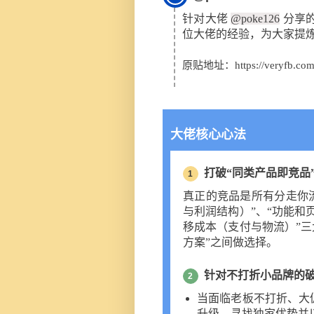
针对大佬
@poke126
分享的
位大佬的经验，为大家提
原贴地址：
https://veryfb.co
大佬核心心法
打破“同类产品即竞品
1
真正的竞品是所有分走你
与利润结构）”、“功能和
移成本（支付与物流）”三
方案”之间做选择。
针对不打折小品牌的
2
当面临老板不打折、大
升级，寻找独家优势并