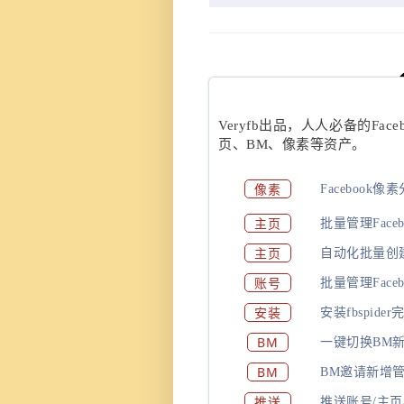
Veryfb出品，人人必备的Fac
页、BM、像素等资产。
像素
Facebook
主页
批量管理Face
主页
自动化批量创建F
账号
批量管理Face
安装
安装fbspide
BM
一键切换BM
BM
BM邀请新增
推送
推送账号/主页