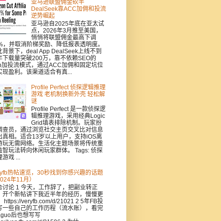
亚马逊联盟佣金砍半
DealSeek靠ACC加佣和投流
逆势崛起
亚马逊自2025年底在亚太试
点，2026年3月推至美国，
悄悄将联盟佣金最高下调
0%，并取消阶梯奖励、降低报表透明度。
背景下，deal App DealSeek上线不到
年下载量突破200万，靠不依赖SEO的
pp加投流模式，通过ACC加佣和固定坑位
实现盈利。该渠道适合有真...
Profile Perfect 侦探逻辑推理
游戏 老机制换新外壳 轻松解
谜
Profile Perfect 是一款侦探逻
辑推理游戏，采用经典Logic
Grid填表排除机制。玩家扮
调查员，通过浏览社交主页交叉比对信息
出真相。适合13岁以上用户，支持iOS离
游玩无需网络。生活化主题场景将传统重
益智玩法转向休闲玩家群体。 Tags: 侦探
游戏 ...
eryfb热帖速览，30秒找到你感兴趣的话题
024年11月）
合讨论 1 今天，工作辞了，把副业转正
，开个新帖讲下我近半年的经历，慢慢更
https://veryfb.com/d/21021 2 5年FB投
写一些自己的工作历程（流水账），看完
aguo后也想写写