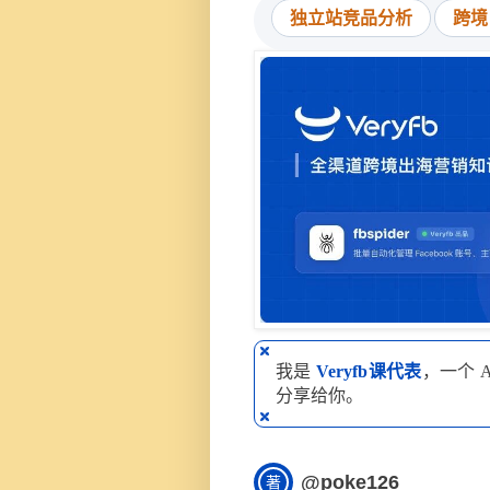
独立站竞品分析
跨境
我是
Veryfb课代表
，一个 
分享给你。
@poke126
著