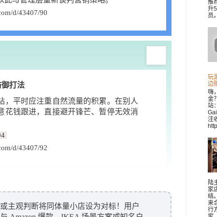
推
升
om/d/43407/90
员。 
玩
边
防御打法
嗨
金
站，平时应注重自然流量的积累。在别人
站：
意花钱跟进，直接避开锋芒、暂停无效消
Ga
注收
。
htt
04
om/d/43407/92
陆
家
结
来
rweb 或主观判断将同体量小店设为对标！用户
行
Amazon 爆款、IKEA 场景方案或知名户
家..