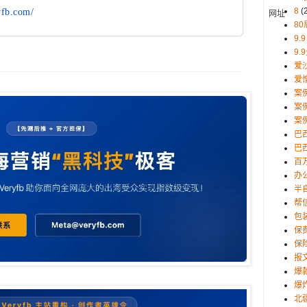
8
(
yfb.com/
网址
80
9.9
9.
爱
爱
案
案
案
巴
巴西
百
办
半
帮
包
保
保
报
爆
爆
北