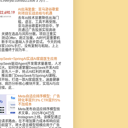
ps://veryfb.com/d/21506 3 为什...
AI出海复盘：亚马逊谷歌套
利项目实战总结与机遇
去年AI技术显著降低出海门
槛，语言、工具不再受限。
亚马逊谷歌套利项目中，学
员通过广告投放实现高收
，关键在选品与风险分散。项目注重实
：测试Offer、跑正加量。AI时代是重要机
，新手可从基础入手逐步尝试。 今天的纯
作家100%手打，没有复制与粘贴，上上
的直播终于因为年...
epSeek+SpringAI实战AI家庭医生应用
epSeek驱动Agent开发需求量暴增，人才
口大。如何快速掌握DeepSeek开发AI应
，是先人一步，抢占AI红利的关键。为
推出首门DeepSeek与SpringAI课程。
零开始，打造一款AI家庭医生，涵盖健康
询、病历分析核心模块开发，实现AI与应
接。此...
Meta自适应排序模型：广告
转化率提升3% CTR提升5%
不加成本
Meta发布自适应排序模型技
术文章，2025年Q4已在
Instagram上线。该模型通过
能请求路由，在不增加算力成本和响应延
的前提下，将大语言模型规模应用于广告