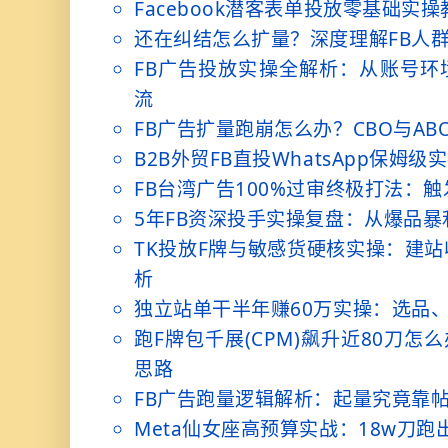
Facebook潜客表单投放零基础实
还在纠结怎么扩量？深度理解FB人群
FB广告投放实操全解析：从账号环
流
FB广告扩量跑崩怎么办？CBO与AB
B2B外贸FB直投WhatsApp保姆
FB台湾广告100%过审终极打法：
5年FB资深投手实操复盘：从爆品
TK投放F牌与敏感货硬核实操：建
析
独立站单干半年赚60万实操：选品、
跑F牌包千展(CPM)飙升近80刀怎
思路
FB广告跑量逻辑解析：起量究竟靠
Meta仙女座高预算实战：18w刀跑出3