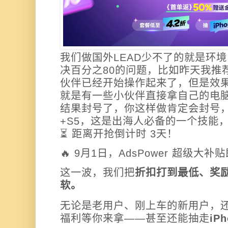
我们做国外LEAD少不了的就是环
决百分之80的问题，比如昨天我推
伙伴已经开始操作起来了，但是效
就是有一些小伙伴直接拿自己的电
结果封号了，你这样做肯定会封号
+S5，这是出海人必备的一个技能
⏳ 距离开抢倒计时 3
天！
🔥 9月1日，AdsPower 超级大
这一波，我们把
折扣打到
最低、奖
软。
无论是老用户、刚上车的新用户，
福利等你来拿——甚至还能抽走
iPh