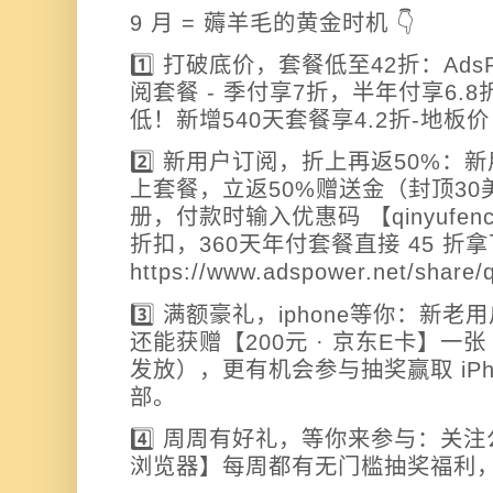
9 月 = 薅羊毛的黄金时机 👇
1️⃣ 打破底价，套餐低至42折：Ads
阅套餐 - 季付享7折，半年付享6.8
低！新增540天套餐享4.2折-地板
2️⃣ 新用户订阅，折上再返50%：
上套餐，立返50%赠送金（封顶3
册，付款时输入优惠码 【
qinyufen
折扣，360天年付套餐直接 45 
https://www.adspower.net/share/
3️⃣ 满额豪礼，iphone等你：新老
还能获赠【200元 · 京东E卡】
发放），更有机会参与抽奖赢取 iPhon
部。
4️⃣ 周周有好礼，等你来参与：关注公
浏览器】每周都有无门槛抽奖福利