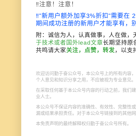
‼️注意！注意！
‼️"新用户额外加享3%折扣"需要在 2025.
期间成功注册的新用户才能享有，
附：诚信为人，认真做事，人在做，
于技术或者国外lead文章
长期坚持原
共鸣请大家
关注，点赞，转发
，以支
公众号
欢迎访问勤于奋公众号，本
上的所有内容，
个人意见和知识分享之用，不应被视为专业意见。
公众号
在采取任何基于本
内容的行动之前，我们建
业人士。
公众号
本
不保证内容的准确性、有效性、完整性或
公众号
漏或结果承担责任。对于本
链接到的其他网
公众号
本免责声明的最终解释权归勤于奋
所有。