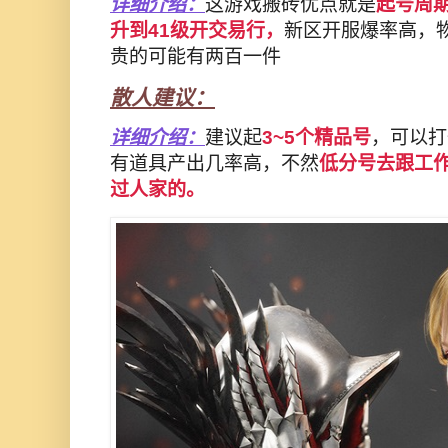
详细介绍：
这游戏搬砖优点就是
起号周期
升到41级开交易行，
新区开服爆率高，
贵的可能有两百一件
散人建议：
详细介绍：
建议起
3~5个精品号
，可以打
有道具产出几率高，不然
低分号去跟工
过人家的。