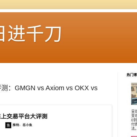
日进千刀
热门博
GN vs Axiom vs OKX vs
呈
变
0
付
法