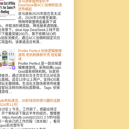
亚马逊联盟佣金砍半
DealSeek靠ACC加佣和投流
逆势崛起
亚马逊自2025年底在亚太试
点，2026年3月推至美国，
悄悄将联盟佣金最高下调
0%，并取消阶梯奖励、降低报表透明度。
背景下，deal App DealSeek上线不到
年下载量突破200万，靠不依赖SEO的
pp加投流模式，通过ACC加佣和固定坑位
实现盈利。该渠道适合有真...
Profile Perfect 侦探逻辑推理
游戏 老机制换新外壳 轻松解
谜
Profile Perfect 是一款侦探逻
辑推理游戏，采用经典Logic
Grid填表排除机制。玩家扮
调查员，通过浏览社交主页交叉比对信息
出真相。适合13岁以上用户，支持iOS离
游玩无需网络。生活化主题场景将传统重
益智玩法转向休闲玩家群体。 Tags: 侦探
游戏 ...
eryfb热帖速览，30秒找到你感兴趣的话题
024年11月）
合讨论 1 今天，工作辞了，把副业转正
，开个新帖讲下我近半年的经历，慢慢更
https://veryfb.com/d/21021 2 5年FB投
写一些自己的工作历程（流水账），看完
aguo后也想写写