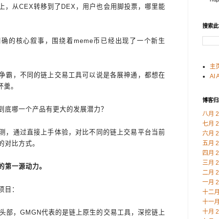
上，从CEX转移到了DEX，用户也会用脚投票，哪里能
搜索此
明确的核心叙事，围绕着meme币已经出现了一个新生
主
争霸，不同的链上交易工具可以说是各展神通，都想在
AI 
杯羹。
博客归
到底哪一个产品有更大的发展潜力？
八月 2
七月 2
测，通过直接上手体验，对比不同的链上交易平台当前
六月 2
的对比方式。
五月 2
四月 2
三月 2
的第一源动力。
二月 2
一月 2
项目：
十二月 
十一月 
十月 2
头部，GMGN代表的是链上原生的交易工具，深挖链上