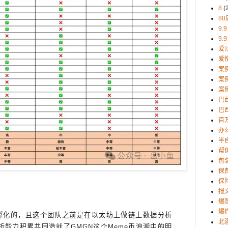
8
(
80
9.9
9.
爱
爱
案
案
案
巴
巴西
百
办
半
帮
包
保
保
报
爆
爆
内部孵化的，且这个团队之前是在以太坊上做链上数据分析
北
析能力积累共同造就了GMGN这个Meme币浪潮中的明