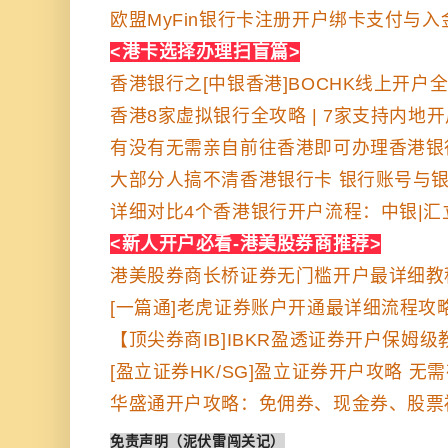
欧盟MyFin银行卡注册开户绑卡支付与入
<港卡选择
办理扫盲篇>
香港银行之[中银香港]BOCHK线上开户
香港8家虚拟银行全攻略 | 7家支持内地
有没有无需亲自前往香港即可办理香港银
大部分人搞不清香港银行卡 银行账号与
详细对比4个香港银行开户流程：中银|汇立
<新人开户必看-港美股券商推荐>
港美股券商长桥证券无门槛开户最详细教
[一篇通]老虎证券账户开通最详细流程攻
【顶尖券商IB]IBKR盈透证券开户保姆级教
[盈立证券HK/SG]盈立证券开户攻略 无
华盛通开户攻略：免佣券、现金券、股票
免责声明（泥伏雷闯关记）