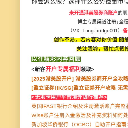
你会怎么做？选择什么姿势捡金币
未开通港美股券商账户
的朋
博主专属渠道注册↓全
（VX: Long-bridge001）
备
创作不易，若内容对你价值
随
关注我哟，帮忙点赞
以往精彩内容回顾
开户专属福利
<
新客
领取
>
[2025港美股开户] 港美股券商开户全
[盈立证券HK/SG]盈立证券开户攻略 无
<
无港卡用户平替境外银行推荐
>
英国iFAST银行介绍及注册激活账户完整
Wise账户注册入金激活及补充资料如何
新加坡华侨银行（OCBC）自助开户指南