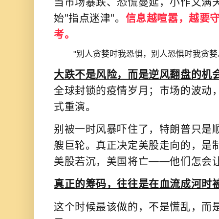
当市场暴跌、恐慌蔓延，小作文满
始"指点迷津"。
信息越喧嚣，越要
考。
"别人贪婪时我恐惧，别人恐惧时我贪婪
大跌不是风险，而是逆风翻盘的机
全球封锁的疫情岁月；
市场的波动
式重演。
别被一时风暴吓住了，
特朗普只是
艘巨轮。真正决定美股走向的，是
美股若沉，美国将亡——他们怎会
真正的筹码，往往是在血流成河时
这个时候最该做的，不是慌乱，
而