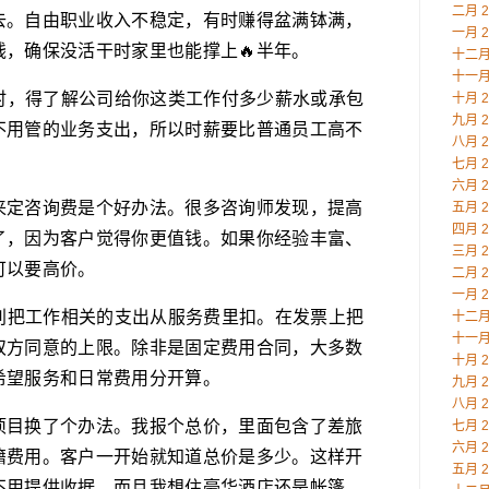
二月 2
去。自由职业收入不稳定，有时赚得盆满钵满，
一月 2
，确保没活干时家里也能撑上🔥半年。
十二月 
十一月 
始时，得了解公司给你这类工作付多少薪水或承包
十月 2
九月 2
不用管的业务支出，所以时薪要比普通员工高不
八月 2
七月 2
六月 2
来定咨询费是个好办法。很多咨询师发现，提高
五月 2
四月 2
了，因为客户觉得你更值钱。如果你经验丰富、
三月 2
可以要高价。
二月 2
一月 2
你别把工作相关的支出从服务费里扣。在发票上把
十二月 
十一月 
双方同意的上限。除非是固定费用合同，大多数
十月 2
希望服务和日常费用分开算。
九月 2
八月 2
项目换了个办法。我报个总价，里面包含了差旅
七月 2
六月 2
籍费用。客户一开始就知道总价是多少。这样开
五月 2
不用提供收据。而且我想住豪华酒店还是帐篷，