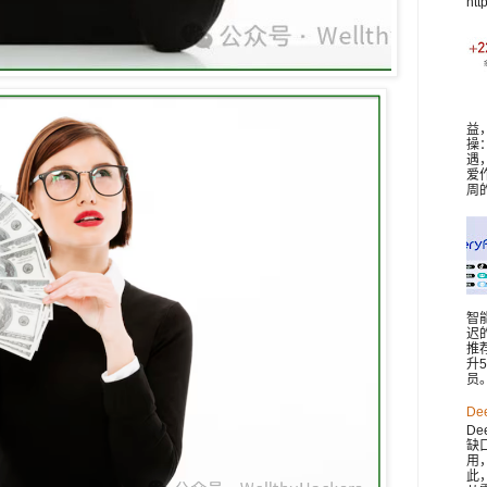
htt
益
操
遇
爱
周
智
迟
推
升
员。 
De
De
缺
用
此，