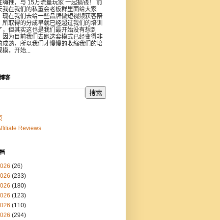
注嗨推，与 15万流量玩家 一起搞钱！ 前
天我在我们的私董会老板群里面给大家
，现在我们去给一些品牌做短视频获客陪
，所取得的分成早就已经超过我们的培训
了，但其实这也是我们最开始没有想到
，因为目前我们去跑这套模式已经变得非
的成熟，所以我们才慢慢的收缩我们的培
模，开始...
博客
页
Affiliate Reviews
档
026
(26)
026
(233)
026
(180)
026
(123)
026
(110)
026
(294)