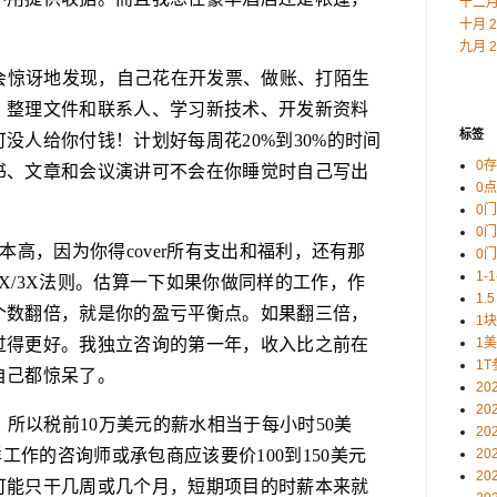
十二月 
十月 2
九月 2
你会惊讶地发现，自己花在开发票、做账、打陌生
、整理文件和联系人、学习新技术、开发新资料
标签
没人给你付钱！计划好每周花20%到30%的时间
0
书、文章和会议演讲可不会在你睡觉时自己写出
0
0
0
本高，因为你得cover所有支出和福利，还有那
0
1-
X/3X法则。估算一下如果你做同样的工作，作
1.5
个数翻倍，就是你的盈亏平衡点。如果翻三倍，
1
1
过得更好。我独立咨询的第一年，收入比之前在
1T
自己都惊呆了。
20
20
，所以税前10万美元的薪水相当于每小时50美
20
20
样工作的咨询师或承包商应该要价100到150美元
20
可能只干几周或几个月，短期项目的时薪本来就