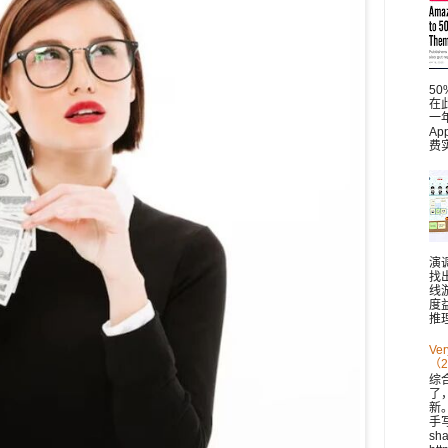
5
在此
一
A
费
演
找
线
度
推理
V
（2
综
了
新。 
手
sh