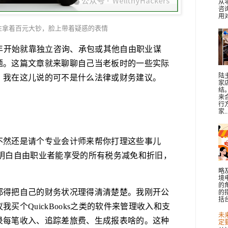
从
咨
用对
性拿着百元大钞，脸上带着疑惑的表情
8年开始就靠独立咨询、承包或其他自由职业谋
题。这篇文章就来聊聊自己当老板时的一些实际
陆
，我在这儿说的可不是什么法律或财务建议。
家
结
来
行
家..
不然还是请个专业会计师来帮你打理这些事儿
搞明白自由职业者能享受的所有税务减免和折旧，
略
境
的
都得把自己的财务状况理得清清楚楚。我刚开公
的
括台
买个QuickBooks之类的软件来管理收入和支
未
录每笔收入、追踪差旅费、生成报表啥的。这种
定