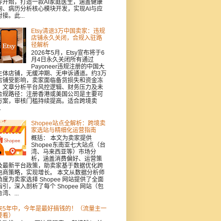
零开始，打造一款AI家庭医生，涵盖健康
询、病历分析核心模块开发，实现AI与应
接。此...
Etsy清退3万中国卖家：违规
店铺永久关闭，合规入驻路
径解析
2026年5月，Etsy宣布将于6
月4日永久关闭所有通过
Payoneer违规注册的中国大
主体店铺，无缓冲期、无申诉通道。约3万
店铺受影响，卖家面临备货损失和资金冻
。文章分析平台风控逻辑、财务压力及未
合规路径：注册香港或美国公司是主要可
方案，审核门槛持续提高。适合跨境卖
.
Shopee站点全解析：跨境卖
家选站与精细化运营指南
概括： 本文为卖家提供
Shopee东南亚七大站点（台
湾、马来西亚等）市场分
析，涵盖消费偏好、运营策
及最新平台政策，助卖家基于数据优化跨
电商策略，实现增长。 本文从数据分析师
角度为卖家选择 Shopee 网站提供了全面
指引，深入剖析了每个 Shopee 网站（包
湾、...
来5年中，今年是最好搞钱的！（流量主一
要看）