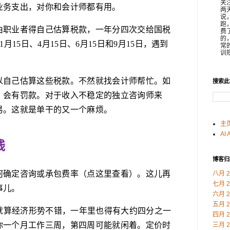
关
业务支出，对你和会计师都有用。
两
说
跑
由职业者得自己估算税款，一年分四次交给国税
费
的
月15日、4月15日、6月15日和9月15日，遇到
常
训规
以自己估算这些税款。不然就找会计师帮忙。如
搜索此
，会有罚款。对于收入不稳定的独立咨询师来
易。这就是单干的又一个麻烦。
主
AI 
钱
博客归
何确定咨询或承包费率（点这里查看）。这儿再
八月 2
七月 2
事儿。
六月 2
五月 2
。就算经济形势不错，一年里也得有大约四分之一
四月 2
你一个月工作三周，第四周可能就闲着。定价时
三月 2