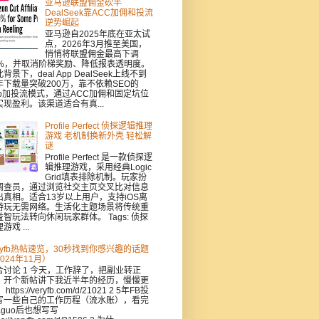
亚马逊联盟佣金砍半
DealSeek靠ACC加佣和投流
逆势崛起
亚马逊自2025年底在亚太试
点，2026年3月推至美国，
悄悄将联盟佣金最高下调
0%，并取消阶梯奖励、降低报表透明度。
背景下，deal App DealSeek上线不到
年下载量突破200万，靠不依赖SEO的
pp加投流模式，通过ACC加佣和固定坑位
实现盈利。该渠道适合有真...
Profile Perfect 侦探逻辑推理
游戏 老机制换新外壳 轻松解
谜
Profile Perfect 是一款侦探逻
辑推理游戏，采用经典Logic
Grid填表排除机制。玩家扮
调查员，通过浏览社交主页交叉比对信息
出真相。适合13岁以上用户，支持iOS离
游玩无需网络。生活化主题场景将传统重
益智玩法转向休闲玩家群体。 Tags: 侦探
游戏 ...
eryfb热帖速览，30秒找到你感兴趣的话题
024年11月）
合讨论 1 今天，工作辞了，把副业转正
，开个新帖讲下我近半年的经历，慢慢更
https://veryfb.com/d/21021 2 5年FB投
写一些自己的工作历程（流水账），看完
aguo后也想写写