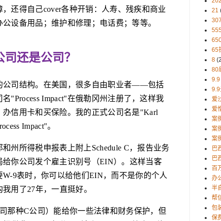
20
，还得自己cover各种开销：人寿、残疾和商业
21
30
办公设备用品；维护和修理；电话费；等等。
5
65
65
公司还是公司？
8
(
80
9.9
的公司结构。在美国，很多自由职业者——包括
9.
rocess Impact"在俄勒冈州注册了，这样我
爱
爱
办信用卡和买保险。我的正式公司名是"Karl
案
Process Impact"。
案
案
州所得税申报表上附上Schedule C，报告业务
巴
巴西
给你公司发个雇主识别号（EIN）。这样当客
百
W-9表时，你可以给他们EIN，而不是你的个人
办
半
我用了27年，一直挺好。
帮
包
公司那种C公司）能给你一些法律和财务保护，但
保