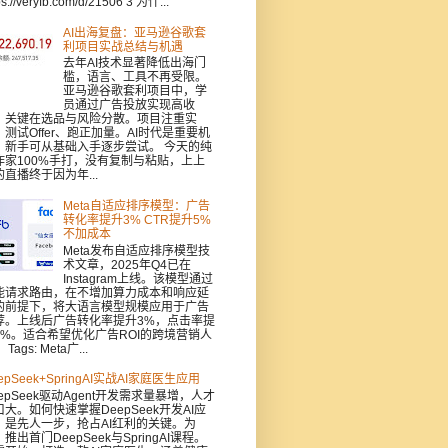
ps://veryfb.com/d/21506 3 为什...
AI出海复盘：亚马逊谷歌套
利项目实战总结与机遇
去年AI技术显著降低出海门
槛，语言、工具不再受限。
亚马逊谷歌套利项目中，学
员通过广告投放实现高收
，关键在选品与风险分散。项目注重实
：测试Offer、跑正加量。AI时代是重要机
，新手可从基础入手逐步尝试。 今天的纯
作家100%手打，没有复制与粘贴，上上
的直播终于因为年...
Meta自适应排序模型：广告
转化率提升3% CTR提升5%
不加成本
Meta发布自适应排序模型技
术文章，2025年Q4已在
Instagram上线。该模型通过
能请求路由，在不增加算力成本和响应延
的前提下，将大语言模型规模应用于广告
荐。上线后广告转化率提升3%，点击率提
5%。适合希望优化广告ROI的跨境营销人
Tags: Meta广...
epSeek+SpringAI实战AI家庭医生应用
epSeek驱动Agent开发需求量暴增，人才
口大。如何快速掌握DeepSeek开发AI应
，是先人一步，抢占AI红利的关键。为
推出首门DeepSeek与SpringAI课程。