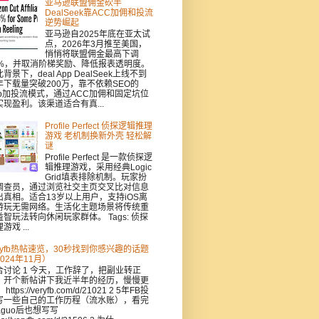
亚马逊联盟佣金砍半
DealSeek靠ACC加佣和投流
逆势崛起
亚马逊自2025年底在亚太试
点，2026年3月推至美国，
悄悄将联盟佣金最高下调
0%，并取消阶梯奖励、降低报表透明度。
背景下，deal App DealSeek上线不到
年下载量突破200万，靠不依赖SEO的
pp加投流模式，通过ACC加佣和固定坑位
实现盈利。该渠道适合有真...
Profile Perfect 侦探逻辑推理
游戏 老机制换新外壳 轻松解
谜
Profile Perfect 是一款侦探逻
辑推理游戏，采用经典Logic
Grid填表排除机制。玩家扮
调查员，通过浏览社交主页交叉比对信息
出真相。适合13岁以上用户，支持iOS离
游玩无需网络。生活化主题场景将传统重
益智玩法转向休闲玩家群体。 Tags: 侦探
游戏 ...
eryfb热帖速览，30秒找到你感兴趣的话题
024年11月）
合讨论 1 今天，工作辞了，把副业转正
，开个新帖讲下我近半年的经历，慢慢更
https://veryfb.com/d/21021 2 5年FB投
写一些自己的工作历程（流水账），看完
aguo后也想写写