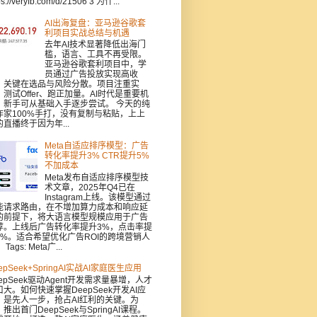
ps://veryfb.com/d/21506 3 为什...
AI出海复盘：亚马逊谷歌套
利项目实战总结与机遇
去年AI技术显著降低出海门
槛，语言、工具不再受限。
亚马逊谷歌套利项目中，学
员通过广告投放实现高收
，关键在选品与风险分散。项目注重实
：测试Offer、跑正加量。AI时代是重要机
，新手可从基础入手逐步尝试。 今天的纯
作家100%手打，没有复制与粘贴，上上
的直播终于因为年...
Meta自适应排序模型：广告
转化率提升3% CTR提升5%
不加成本
Meta发布自适应排序模型技
术文章，2025年Q4已在
Instagram上线。该模型通过
能请求路由，在不增加算力成本和响应延
的前提下，将大语言模型规模应用于广告
荐。上线后广告转化率提升3%，点击率提
5%。适合希望优化广告ROI的跨境营销人
Tags: Meta广...
epSeek+SpringAI实战AI家庭医生应用
epSeek驱动Agent开发需求量暴增，人才
口大。如何快速掌握DeepSeek开发AI应
，是先人一步，抢占AI红利的关键。为
推出首门DeepSeek与SpringAI课程。