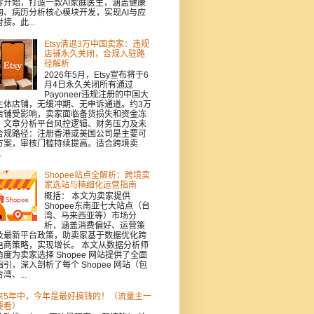
零开始，打造一款AI家庭医生，涵盖健康
询、病历分析核心模块开发，实现AI与应
接。此...
Etsy清退3万中国卖家：违规
店铺永久关闭，合规入驻路
径解析
2026年5月，Etsy宣布将于6
月4日永久关闭所有通过
Payoneer违规注册的中国大
主体店铺，无缓冲期、无申诉通道。约3万
店铺受影响，卖家面临备货损失和资金冻
。文章分析平台风控逻辑、财务压力及未
合规路径：注册香港或美国公司是主要可
方案，审核门槛持续提高。适合跨境卖
.
Shopee站点全解析：跨境卖
家选站与精细化运营指南
概括： 本文为卖家提供
Shopee东南亚七大站点（台
湾、马来西亚等）市场分
析，涵盖消费偏好、运营策
及最新平台政策，助卖家基于数据优化跨
电商策略，实现增长。 本文从数据分析师
角度为卖家选择 Shopee 网站提供了全面
指引，深入剖析了每个 Shopee 网站（包
湾、...
来5年中，今年是最好搞钱的！（流量主一
要看）