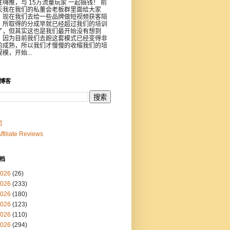
注嗨推，与 15万流量玩家 一起搞钱！ 前
天我在我们的私董会老板群里面给大家
，现在我们去给一些品牌做短视频获客陪
，所取得的分成早就已经超过我们的培训
了，但其实这也是我们最开始没有想到
，因为目前我们去跑这套模式已经变得非
的成熟，所以我们才慢慢的收缩我们的培
模，开始...
博客
页
Affiliate Reviews
档
026
(26)
026
(233)
026
(180)
026
(123)
026
(110)
026
(294)