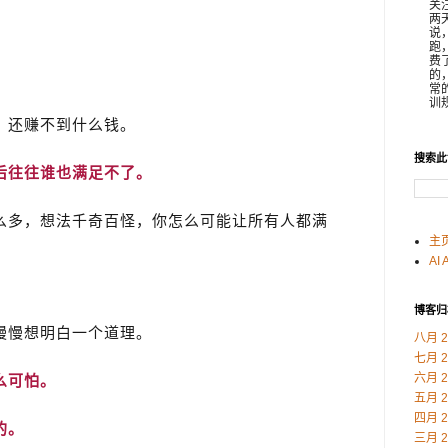
关
两
说
跑
费
？
的
常
训规
，还赚不到什么钱。
搜索此
后往往谁也满足不了。
么多，想法千奇百怪，你怎么可能让所有人都满
主
AI 
博客归
慢慢想明白一个道理。
八月 2
七月 2
六月 2
么可怕。
五月 2
四月 2
的。
三月 2