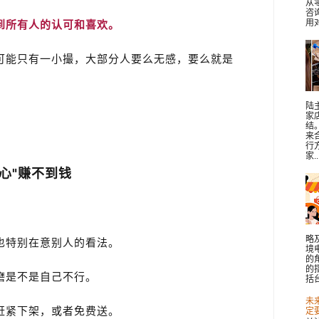
从
咨
到所有人的认可和喜欢。
用对
可能只有一小撮，大部分人要么无感，要么就是
陆
家
结
来
行
家..
心"赚不到钱
略
也特别在意别人的看法。
境
的
的
磨是不是自己不行。
括台
未
赶紧下架，或者免费送。
定