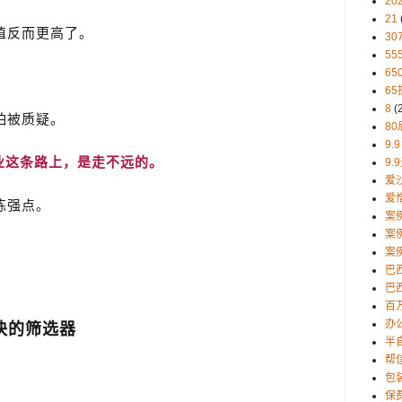
20
21
值反而更高了。
30
5
65
65
8
(
怕被质疑。
80
9.9
业这条路上，是走不远的。
9.
爱
爱
练强点。
案
案
案
巴
巴西
百
办
快的筛选器
半
帮
。
包
保