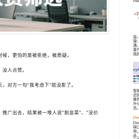
htt
益
操
遇
爱
时候，更怕的是被拒绝，被质疑。
周
，没人点赞。
，对方一句"我考虑下"就没影了。
智
迟
推
升
员。 
推广出去，结果被一堆人说"割韭菜"、"没价
De
De
缺
用
此，