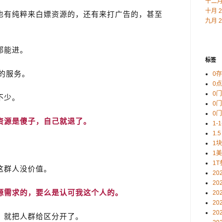
十二月 
十月 2
也有纯粹来白嫖资源的，还有来打广告的，甚至
九月 2
都能进。
标签
的服务。
0
0
0
不少。
0
0
资源是傻子，自己就退了。
1-
1.5
1
1
1T
这群人没价值。
20
20
源需求的，要么是认可我这个人的。
20
20
20
，就把人群给区分开了。