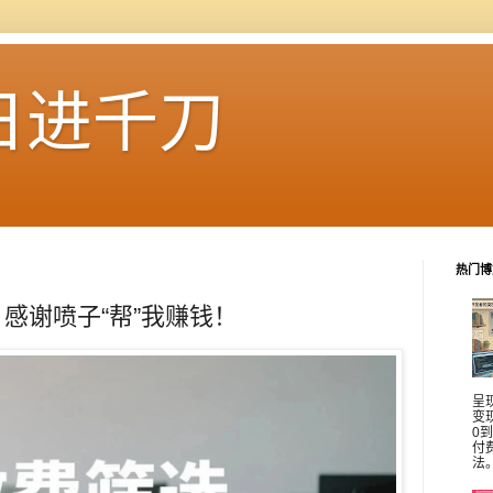
日进千刀
热门博
感谢喷子“帮”我赚钱！
呈
变
0
付
法