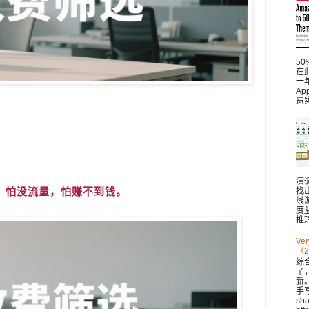
5
在此
一
A
费
演
，怕没流量，怕赚不到钱。
找
线
度
推理
V
（2
综
了
新。 
手
sh