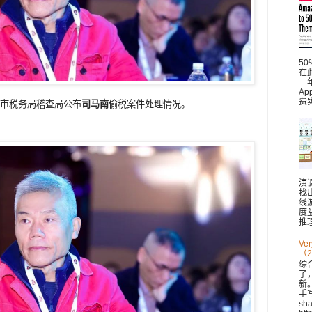
5
在此
一
A
费
京市税务局稽查局公布
司马南
偷税案件处理情况。
演
找
线
度
推理
V
（2
综
了
新。 
手
sh