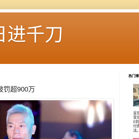
日进千刀
热门博
被罚超900万
呈
变
0
付
法