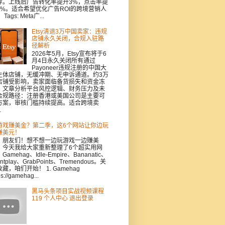
荐。上线后广告转化率提升3%，点击率提
5%。适合希望优化广告ROI的跨境营销人
Tags: Meta广...
Etsy清退3万中国卖家：违规
店铺永久关闭，合规入驻路
径解析
2026年5月，Etsy宣布将于6
月4日永久关闭所有通过
Payoneer违规注册的中国大
主体店铺，无缓冲期、无申诉通道。约3万
店铺受影响，卖家面临备货损失和资金冻
。文章分析平台风控逻辑、财务压力及未
合规路径：注册香港或美国公司是主要可
方案，审核门槛持续提高。适合跨境卖
.
游戏赚美金？第二季，这6个网站让你边玩
赚美元！
，朋友们！想不想一边玩游戏一边赚美
？今天我给大家重新整理了6个超实用网
Gamehag、Idle-Empire、Bananatic、
intplay、GrabPoints、Tremendous。关
藏，咱们开始！ 1. Gamehag
ps://gamehag...
黑马头条项目实战视频课程
119 个人中心 退出登录