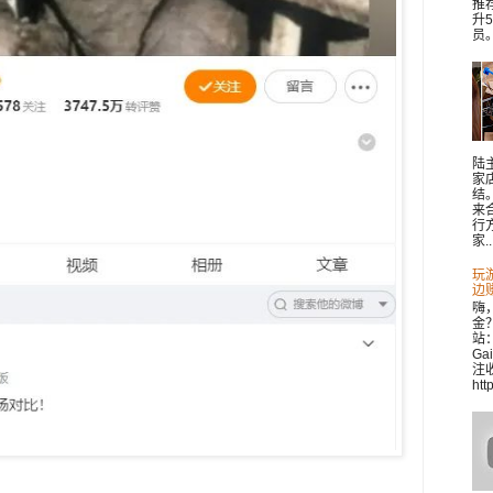
推
升
员。 
陆
家
结
来
行
家..
玩
边
嗨
金
站：
Ga
注收
htt