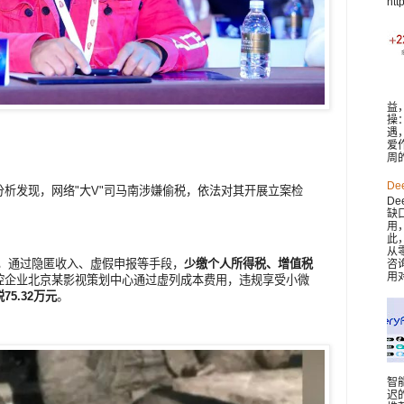
htt
益
操
遇
爱
周
De
析发现，网络"大V"司马南涉嫌偷税，依法对其开展立案检
De
缺
用
此，
从
期间，通过隐匿收入、虚假申报等手段，
少缴个人所得税、增值税
咨
用对
控企业北京某影视策划中心通过虚列成本费用，违规享受小微
5.32万元
。
智
迟