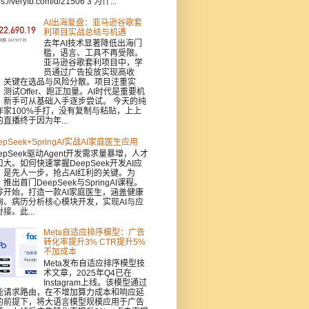
ps://veryfb.com/d/21506 3 为什...
AI出海复盘：亚马逊谷歌套
利项目实战总结与机遇
去年AI技术显著降低出海门
槛，语言、工具不再受限。
亚马逊谷歌套利项目中，学
员通过广告投放实现高收
，关键在选品与风险分散。项目注重实
：测试Offer、跑正加量。AI时代是重要机
，新手可从基础入手逐步尝试。 今天的纯
作家100%手打，没有复制与粘贴，上上
的直播终于因为年...
epSeek+SpringAI实战AI家庭医生应用
epSeek驱动Agent开发需求量暴增，人才
口大。如何快速掌握DeepSeek开发AI应
，是先人一步，抢占AI红利的关键。为
推出首门DeepSeek与SpringAI课程。
零开始，打造一款AI家庭医生，涵盖健康
询、病历分析核心模块开发，实现AI与应
接。此...
Meta自适应排序模型：广告
转化率提升3% CTR提升5%
不加成本
Meta发布自适应排序模型技
术文章，2025年Q4已在
Instagram上线。该模型通过
能请求路由，在不增加算力成本和响应延
的前提下，将大语言模型规模应用于广告