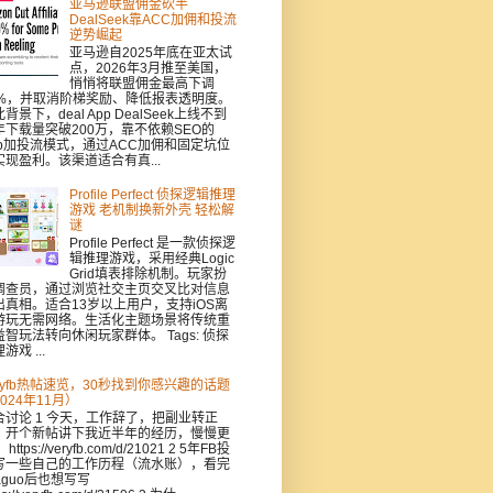
亚马逊联盟佣金砍半
DealSeek靠ACC加佣和投流
逆势崛起
亚马逊自2025年底在亚太试
点，2026年3月推至美国，
悄悄将联盟佣金最高下调
0%，并取消阶梯奖励、降低报表透明度。
背景下，deal App DealSeek上线不到
年下载量突破200万，靠不依赖SEO的
pp加投流模式，通过ACC加佣和固定坑位
实现盈利。该渠道适合有真...
Profile Perfect 侦探逻辑推理
游戏 老机制换新外壳 轻松解
谜
Profile Perfect 是一款侦探逻
辑推理游戏，采用经典Logic
Grid填表排除机制。玩家扮
调查员，通过浏览社交主页交叉比对信息
出真相。适合13岁以上用户，支持iOS离
游玩无需网络。生活化主题场景将传统重
益智玩法转向休闲玩家群体。 Tags: 侦探
游戏 ...
eryfb热帖速览，30秒找到你感兴趣的话题
024年11月）
合讨论 1 今天，工作辞了，把副业转正
，开个新帖讲下我近半年的经历，慢慢更
https://veryfb.com/d/21021 2 5年FB投
写一些自己的工作历程（流水账），看完
aguo后也想写写