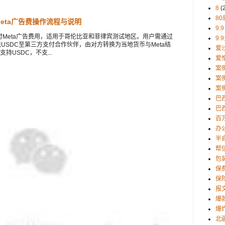
8
(
80
付Meta广告费操作流程与说明
9.9
C支付Meta广告费用，适用于哥伦比亚和菲律宾测试地区。用户需通过
9.
t等钱包发送USDC至第三方支付合作伙伴，由对方转换为当地货币与Meta结
爱
USDC，不支...
爱
案
案
案
巴
巴西
百
办
半
帮
包
保
保
报
爆
爆
北