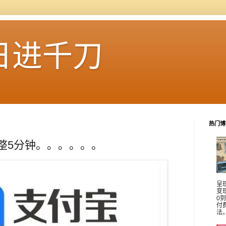
日进千刀
热门博
整整5分钟。。。。。。
呈
变
0
付
法