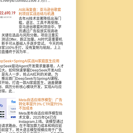
ps://veryfb.com/d/21506 3 为什...
AI出海复盘：亚马逊谷歌套
利项目实战总结与机遇
去年AI技术显著降低出海门
槛，语言、工具不再受限。
亚马逊谷歌套利项目中，学
员通过广告投放实现高收
，关键在选品与风险分散。项目注重实
：测试Offer、跑正加量。AI时代是重要机
，新手可从基础入手逐步尝试。 今天的纯
作家100%手打，没有复制与粘贴，上上
的直播终于因为年...
epSeek+SpringAI实战AI家庭医生应用
epSeek驱动Agent开发需求量暴增，人才
口大。如何快速掌握DeepSeek开发AI应
，是先人一步，抢占AI红利的关键。为
推出首门DeepSeek与SpringAI课程。
零开始，打造一款AI家庭医生，涵盖健康
询、病历分析核心模块开发，实现AI与应
接。此...
Meta自适应排序模型：广告
转化率提升3% CTR提升5%
不加成本
Meta发布自适应排序模型技
术文章，2025年Q4已在
Instagram上线。该模型通过
能请求路由，在不增加算力成本和响应延
的前提下，将大语言模型规模应用于广告