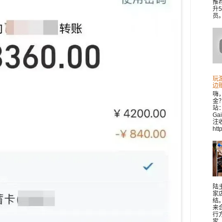
推
升
员。 
玩
边
嗨
金
站：
Ga
注收
htt
陆
家
结
来
行
家..