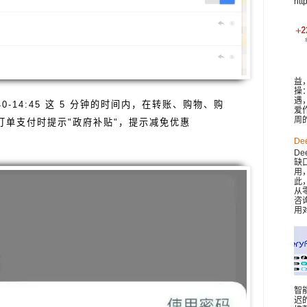
htt
益
操
遇
0-14:45 这 5 分钟的时间内，在转账、购物、购
爱
周
订单支付时提示"政府补贴"，提示减免优惠
De
De
缺
用
此，
从
咨
用对
智
迟