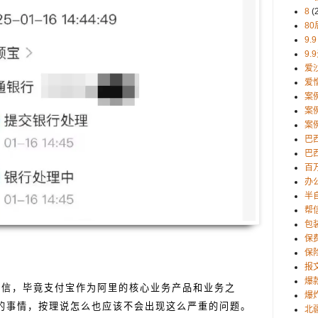
8
(
80
9.9
9.
爱
爱
案
案
案
巴
巴西
百
办
半
帮
包
保
保
报
爆
以置信，毕竟支付宝作为阿里的核心业务产品和业务之
爆
的事情，按理说怎么也应该不会出现这么严重的问题。
北