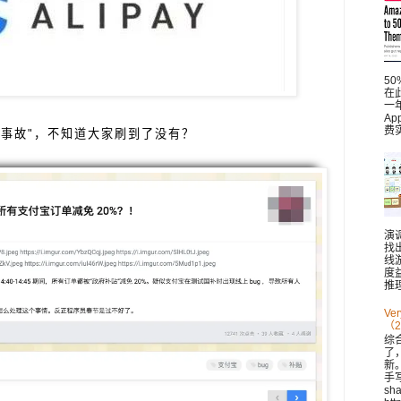
5
在此
一
A
费
大事故"，不知道大家刷到了没有？
演
找
线
度
推理
V
（2
综
了
新。 
手
sh