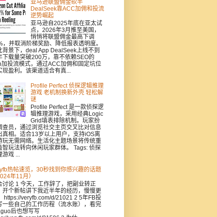
亚马逊联盟佣金砍半
DealSeek靠ACC加佣和投流
逆势崛起
亚马逊自2025年底在亚太试
点，2026年3月推至美国，
悄悄将联盟佣金最高下调
0%，并取消阶梯奖励、降低报表透明度。
背景下，deal App DealSeek上线不到
年下载量突破200万，靠不依赖SEO的
pp加投流模式，通过ACC加佣和固定坑位
实现盈利。该渠道适合有真...
Profile Perfect 侦探逻辑推理
游戏 老机制换新外壳 轻松解
谜
Profile Perfect 是一款侦探逻
辑推理游戏，采用经典Logic
Grid填表排除机制。玩家扮
调查员，通过浏览社交主页交叉比对信息
出真相。适合13岁以上用户，支持iOS离
游玩无需网络。生活化主题场景将传统重
益智玩法转向休闲玩家群体。 Tags: 侦探
游戏 ...
eryfb热帖速览，30秒找到你感兴趣的话题
024年11月）
合讨论 1 今天，工作辞了，把副业转正
，开个新帖讲下我近半年的经历，慢慢更
https://veryfb.com/d/21021 2 5年FB投
写一些自己的工作历程（流水账），看完
aguo后也想写写