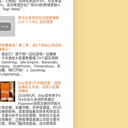
荐。上线后广告转化率提升3%，点击率提
5%。适合希望优化广告ROI的跨境营销人
Tags: Meta广...
黑马头条项目实战视频课程
119 个人中心 退出登录
游戏赚美金？第二季，这6个网站让你边玩
赚美元！
，朋友们！想不想一边玩游戏一边赚美
？今天我给大家重新整理了6个超实用网
Gamehag、Idle-Empire、Bananatic、
intplay、GrabPoints、Tremendous。关
藏，咱们开始！ 1. Gamehag
ps://gamehag...
Etsy清退3万中国卖家：违规
店铺永久关闭，合规入驻路
径解析
2026年5月，Etsy宣布将于6
月4日永久关闭所有通过
Payoneer违规注册的中国大
主体店铺，无缓冲期、无申诉通道。约3万
店铺受影响，卖家面临备货损失和资金冻
。文章分析平台风控逻辑、财务压力及未
合规路径：注册香港或美国公司是主要可
方案，审核门槛持续提高。适合跨境卖
.