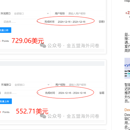
htt
益
操
遇
爱
周
智
迟
推
升
员。 
De
De
缺
用
此，