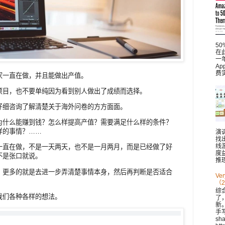
5
在此
一
A
费
家一直在做，并且能做出产值。
项目，也不要单纯因为看到别人做出了成绩而选择。
仔细咨询了解清楚关于海外问卷的方方面面。
为什么能赚到钱？怎么样提高产值？需要满足什么样的条件？
样的事情？……
演
找
线
一直在做，不是一天两天，也不是一月两月，而是已经做了好
度
不是张口就说。
推理
，更多的就是去进一步弄清楚事情本身，然后再判断是否适合
V
（2
综
我们各种各样的想法。
了
新。 
手
sh