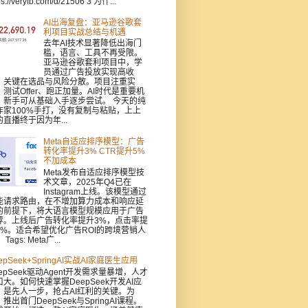
ps://veryfb.com/d/21506 3 为什...
AI出海复盘：亚马逊谷歌套
利项目实战总结与机遇
去年AI技术显著降低出海门
槛，语言、工具不再受限。
亚马逊谷歌套利项目中，学
员通过广告投放实现高收
，关键在选品与风险分散。项目注重实
：测试Offer、跑正加量。AI时代是重要机
，新手可从基础入手逐步尝试。 今天的纯
作家100%手打，没有复制与粘贴，上上
的直播终于因为年...
Meta自适应排序模型：广告
转化率提升3% CTR提升5%
不加成本
Meta发布自适应排序模型技
术文章，2025年Q4已在
Instagram上线。该模型通过
能请求路由，在不增加算力成本和响应延
的前提下，将大语言模型规模应用于广告
荐。上线后广告转化率提升3%，点击率提
5%。适合希望优化广告ROI的跨境营销人
Tags: Meta广...
epSeek+SpringAI实战AI家庭医生应用
epSeek驱动Agent开发需求量暴增，人才
口大。如何快速掌握DeepSeek开发AI应
，是先人一步，抢占AI红利的关键。为
推出首门DeepSeek与SpringAI课程。