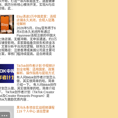
零开始，打造一款AI家庭医生，涵盖健康
询、病历分析核心模块开发，实现AI与应
接。此...
Etsy清退3万中国卖家：违规
店铺永久关闭，合规入驻路
径解析
2026年5月，Etsy宣布将于6
月4日永久关闭所有通过
Payoneer违规注册的中国大
主体店铺，无缓冲期、无申诉通道。约3万
店铺受影响，卖家面临备货损失和资金冻
。文章分析平台风控逻辑、财务压力及未
合规路径：注册香港或美国公司是主要可
方案，审核门槛持续提高。适合跨境卖
.
TikTok创作者计划 中视频计
划全攻略：适用国家、政策
解析、操作指南与提现方式
有人问tiktok创作者计划怎么
做，其实很简单的哈。简单
介绍一下。 有人问tiktok创作
计划怎么做，其实很简单的哈。简单介绍
。 TikTok创作者计划（TikTok Creator
nd及Creator Rewards Program）是
kTok为激励优质内容...
黑马头条项目实战视频课程
119 个人中心 退出登录