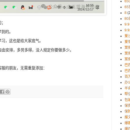
65
65
8
(
80
的；
9.9
9.
学到的。
爱
学习，这也是给大家底气。
爱
案
自由安排，多劳多得，没人规定你要做多少。
案
案
巴
客服的朋友，无需重复添加：
巴西
百
办
半
帮
包
保
保
报
爆
爆