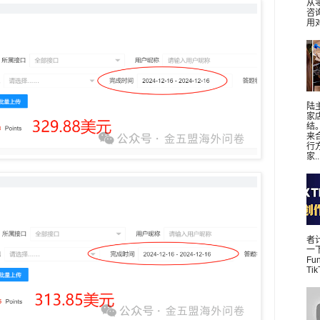
从
咨
用对
陆
家
结
来
行
家..
者
一下
Fu
Ti