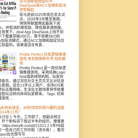
亚马逊联盟佣金砍半
DealSeek靠ACC加佣和投流
逆势崛起
亚马逊自2025年底在亚太试
点，2026年3月推至美国，
悄悄将联盟佣金最高下调
0%，并取消阶梯奖励、降低报表透明度。
背景下，deal App DealSeek上线不到
年下载量突破200万，靠不依赖SEO的
pp加投流模式，通过ACC加佣和固定坑位
实现盈利。该渠道适合有真...
Profile Perfect 侦探逻辑推理
游戏 老机制换新外壳 轻松解
谜
Profile Perfect 是一款侦探逻
辑推理游戏，采用经典Logic
Grid填表排除机制。玩家扮
调查员，通过浏览社交主页交叉比对信息
出真相。适合13岁以上用户，支持iOS离
游玩无需网络。生活化主题场景将传统重
益智玩法转向休闲玩家群体。 Tags: 侦探
游戏 ...
eryfb热帖速览，30秒找到你感兴趣的话题
024年11月）
合讨论 1 今天，工作辞了，把副业转正
，开个新帖讲下我近半年的经历，慢慢更
https://veryfb.com/d/21021 2 5年FB投
写一些自己的工作历程（流水账），看完
aguo后也想写写