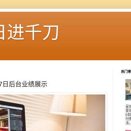
日进千刀
热门博
17日后台业绩展示
呈
变
0
付
法