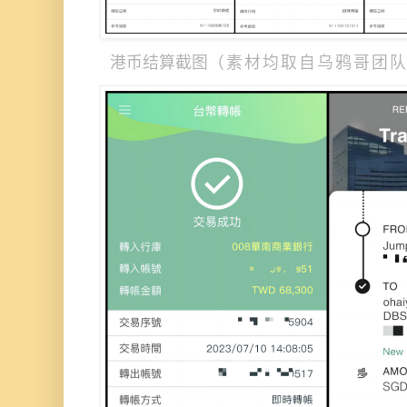
（素材均取自乌鸦哥团
港币结算截图