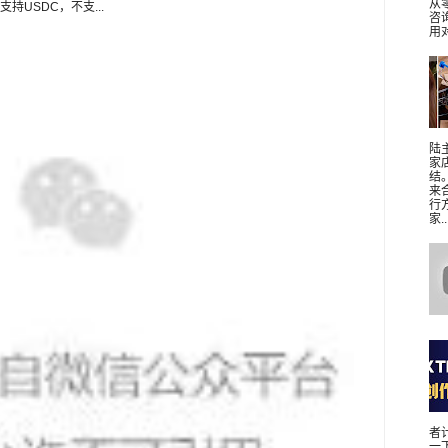
从
USDC，不支...
咨
用对
陆
家
结
来
行
家..
者
一下