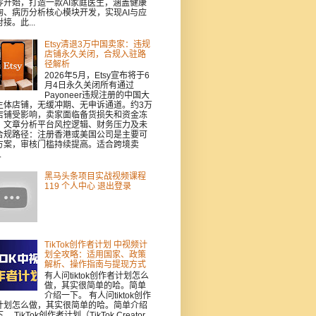
零开始，打造一款AI家庭医生，涵盖健康
询、病历分析核心模块开发，实现AI与应
接。此...
Etsy清退3万中国卖家：违规
店铺永久关闭，合规入驻路
径解析
2026年5月，Etsy宣布将于6
月4日永久关闭所有通过
Payoneer违规注册的中国大
主体店铺，无缓冲期、无申诉通道。约3万
店铺受影响，卖家面临备货损失和资金冻
。文章分析平台风控逻辑、财务压力及未
合规路径：注册香港或美国公司是主要可
方案，审核门槛持续提高。适合跨境卖
.
黑马头条项目实战视频课程
119 个人中心 退出登录
TikTok创作者计划 中视频计
划全攻略：适用国家、政策
解析、操作指南与提现方式
有人问tiktok创作者计划怎么
做，其实很简单的哈。简单
介绍一下。 有人问tiktok创作
计划怎么做，其实很简单的哈。简单介绍
。 TikTok创作者计划（TikTok Creator