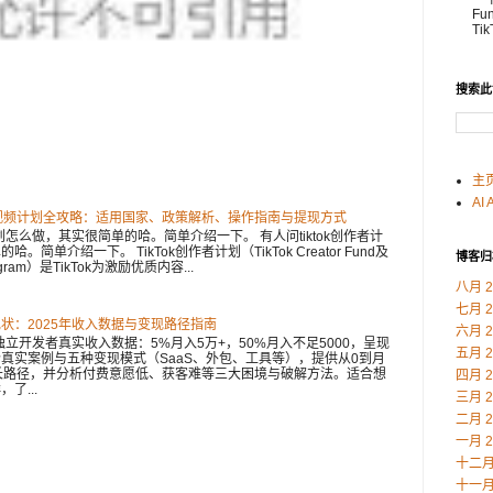
Fu
Ti
搜索此
主
AI 
划 中视频计划全攻略：适用国家、政策解析、操作指南与提现方式
者计划怎么做，其实很简单的哈。简单介绍一下。 有人问tiktok创作者计
简单介绍一下。 TikTok创作者计划（TikTok Creator Fund及
博客归
Program）是TikTok为激励优质内容...
八月 2
七月 2
状：2025年收入数据与变现路径指南
六月 2
独立开发者真实收入数据：5%月入5万+，50%月入不足5000，呈现
五月 2
真实案例与五种变现模式（SaaS、外包、工具等），提供从0到月
月成长路径，并分析付费意愿低、获客难等三大困境与破解方法。适合想
四月 2
了...
三月 2
二月 2
一月 2
十二月 
十一月 