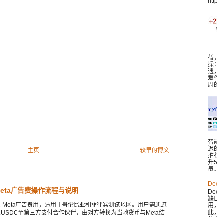
htt
益
操
遇
爱
周
智
迟
主页
较早的博文
推
升
员。 
De
付Meta广告费操作流程与说明
De
缺
C支付Meta广告费用，适用于哥伦比亚和菲律宾测试地区。用户需通过
用
此，
t等钱包发送USDC至第三方支付合作伙伴，由对方转换为当地货币与Meta结