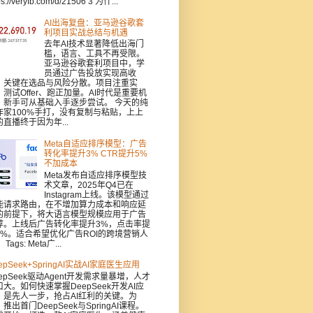
ps://veryfb.com/d/21506 3 为什...
AI出海复盘：亚马逊谷歌套
利项目实战总结与机遇
去年AI技术显著降低出海门
槛，语言、工具不再受限。
亚马逊谷歌套利项目中，学
员通过广告投放实现高收
，关键在选品与风险分散。项目注重实
：测试Offer、跑正加量。AI时代是重要机
，新手可从基础入手逐步尝试。 今天的纯
作家100%手打，没有复制与粘贴，上上
的直播终于因为年...
Meta自适应排序模型：广告
转化率提升3% CTR提升5%
不加成本
Meta发布自适应排序模型技
术文章，2025年Q4已在
Instagram上线。该模型通过
能请求路由，在不增加算力成本和响应延
的前提下，将大语言模型规模应用于广告
荐。上线后广告转化率提升3%，点击率提
5%。适合希望优化广告ROI的跨境营销人
Tags: Meta广...
epSeek+SpringAI实战AI家庭医生应用
epSeek驱动Agent开发需求量暴增，人才
口大。如何快速掌握DeepSeek开发AI应
，是先人一步，抢占AI红利的关键。为
推出首门DeepSeek与SpringAI课程。