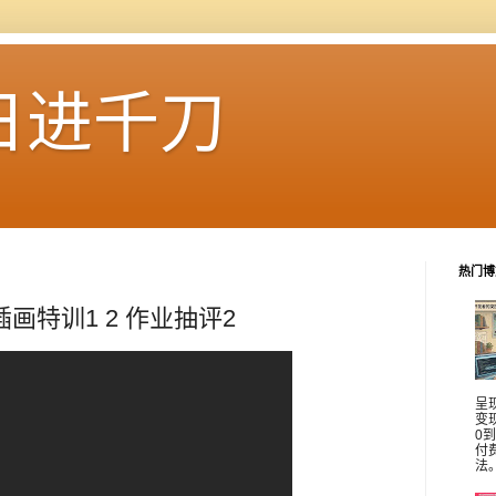
日进千刀
热门博
物插画特训1 2 作业抽评2
呈
变
0
付
法