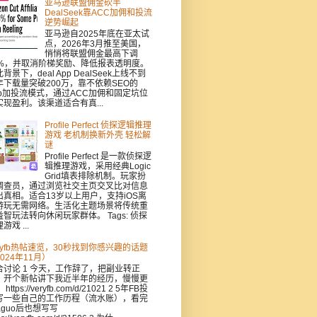
亚马逊联盟佣金砍半
DealSeek靠ACC加佣和投流
逆势崛起
亚马逊自2025年底在亚太试
点，2026年3月推至美国，
悄悄将联盟佣金最高下调
0%，并取消阶梯奖励、降低报表透明度。
背景下，deal App DealSeek上线不到
年下载量突破200万，靠不依赖SEO的
pp加投流模式，通过ACC加佣和固定坑位
实现盈利。该渠道适合有真...
Profile Perfect 侦探逻辑推理
游戏 老机制换新外壳 轻松解
谜
Profile Perfect 是一款侦探逻
辑推理游戏，采用经典Logic
Grid填表排除机制。玩家扮
调查员，通过浏览社交主页交叉比对信息
出真相。适合13岁以上用户，支持iOS离
游玩无需网络。生活化主题场景将传统重
益智玩法转向休闲玩家群体。 Tags: 侦探
游戏 ...
eryfb热帖速览，30秒找到你感兴趣的话题
024年11月）
合讨论 1 今天，工作辞了，把副业转正
，开个新帖讲下我近半年的经历，慢慢更
https://veryfb.com/d/21021 2 5年FB投
写一些自己的工作历程（流水账），看完
aguo后也想写写