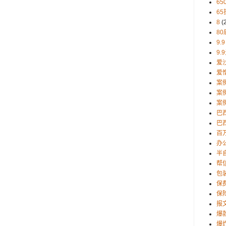
65
65
8
(
80
9.9
9.
爱
爱
案
案
案
巴
巴西
百
办
半
帮
包
保
保
报
爆
爆