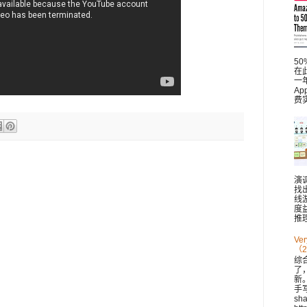
5
在此
一
A
费
演
找
线
度
推理
V
（2
综
了
新。 
手
sh