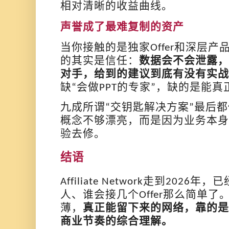
相对清晰的收益曲线。
声誉成了最难复制的资产
当你接触的是独家
和深层产
Offer
的其实是信任：
数据会不会泄露，
对手，给到的建议到底有没有实战
缺
会做
的专家
，缺的是能真
“
PPT
”
九成所谓
交钥匙解决方案
最后都
“
”
概念不够漂亮，而是因为业务本身
验去修。
结语
走到
年，已
Affiliate Network
2026
人、谁会接几个
那么简单了
Offer
薄，
真正能留下来的网络，靠的
商业节奏的综合理解。