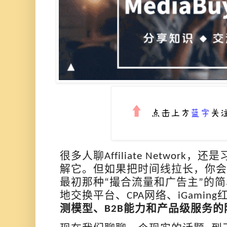
很多人聊
，还是
Affiliate Network
解它。但如果把时间线拉长，你会
最初那种
撮合流量和广告主
的简
“
”
地交换平台、
网络、
CPA
iGaming
测模型、
能力和产品级服务的
B2B