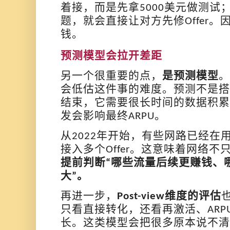
着接，而是先拿
美元做测试
5000
题，就会直接让对方先修
。
Offer
钱。
预测模型会拉开差距
另一个很重要的点，
是预测模型
。
会低估这件事的难度。预测不是搭
结束，它需要很长时间的数据积累
发会影响最终
。
ARPU
从
年开始，
有些网路
已经在
2022
接入多个
。这意味着网络不
Offer
提前判断
哪些流量后续更赚钱、
“
大
。
”
再进一步，
维度的评估
Post-view
只看直接转化，还看再激活、
ARP
长。这类模型会把很多原本说不清