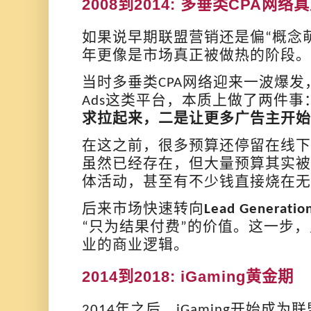
2008
到
2014
:
多垂类
CPA
网络真
如果说早期联盟营销还是偏
概念
“
年更像是市场真正被做热的阶段
当时多垂类
网络迎来一波爆发
CPA
这类平台，本质上做了两件事
Ads
求拉起来，二是让更多广告主开始
在这之前，很多预算还停留在线下
虽然已经存在，但大量预算其实被
体活动，甚至有不少钱直接烧在无
后来市场快速转向
Lead Generatio
只为结果付费
的价值。这一步，
“
”
业的商业逻辑。
2014
到
2018
:
iGaming
黄金期
年之后，
开始成为联
2014
iGaming