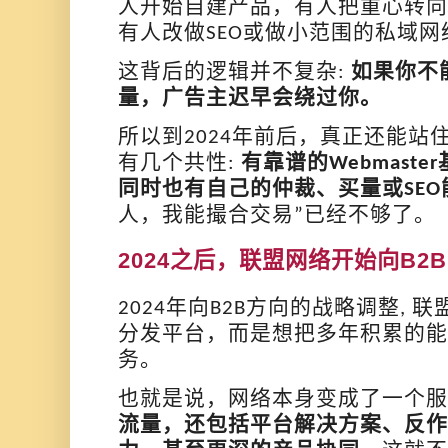
人开始自建产品，有人把重心转向
有人改做
或做小范围的私域网
SEO
这背后的逻辑并不复杂
如果你不
:
量，广告主迟早会绕过你。
所以到
年前后，真正还能站
2024
有几个共性
有靠谱的
:
Webmaster
同时也有自己的仲裁、买量或
SEO
人，我能撮合交易
已经不够了。
”
2024
之后，联盟网络开始向
B2B
年向
方向的战略调整
联
2024
B2B
,
分发平台，而是想把多年积累的能
务。
也就是说，网络本身变成了一个
流量，还包括平台解决方案、反作