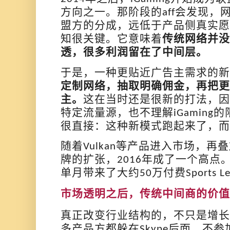
方向之一。
那阶段的
会
发现
，
aff
盟方的分成，远低于产品侧真实愿
知很关键。它意味着
传统网络并没
透，很多利润留在了中间层。
于是，一种更贴近广告主需求的新
定制网络，抽取明确佣金，再把更
主。
这在当时还是很新的打法，
特定流量源，也不理解
的
iGaming
很直接：这种新模式跑起来了，
随着
等产品进入市场，再叠
Vulkan
牌的扩张，
年成了一个高点
2016
单月带来了大约
万付费
50
Sports L
市场透明之后，传统中间商的价值
真正改变行业结构的，不只是增长
多产品方都躲在
后面，不参
Skype