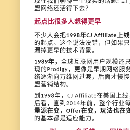
现在我们聊聊
一个现实
的话题
到
:
盟网络还活得下去？
起点比很多人想得更早
不少人会把
年
上线
1998
CJ Affiliate
的起点。这个说法没错，但如果只
漏掉更早的技术背景。
年，
全球互联网用户规模还
1989
现的
，更像是早期网络服
Prodigy
络逐渐向万维网过渡，后面才慢慢
盟营销结构。
到
年，
在美国上线
1998
CJ Affiliate
后看，直到
年前，整个行业
2014
量源在变，
在变，玩法也在
Offer
的基本都是适应能力。