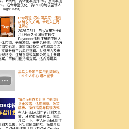
荐。上线后广告转化率提升3%，点击率提
5%。适合希望优化广告ROI的跨境营销人
Tags: Meta广...
Etsy清退3万中国卖家：违规
店铺永久关闭，合规入驻路
径解析
2026年5月，Etsy宣布将于6
月4日永久关闭所有通过
Payoneer违规注册的中国大
主体店铺，无缓冲期、无申诉通道。约3万
店铺受影响，卖家面临备货损失和资金冻
。文章分析平台风控逻辑、财务压力及未
合规路径：注册香港或美国公司是主要可
方案，审核门槛持续提高。适合跨境卖
.
黑马头条项目实战视频课程
119 个人中心 退出登录
TikTok创作者计划 中视频计
划全攻略：适用国家、政策
解析、操作指南与提现方式
有人问tiktok创作者计划怎么
做，其实很简单的哈。简单
介绍一下。 有人问tiktok创作
计划怎么做，其实很简单的哈。简单介绍
。 TikTok创作者计划（TikTok Creator