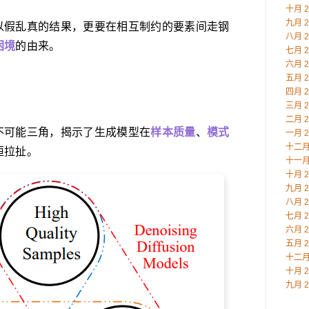
十月 2
九月 2
以假乱真的结果，更要在相互制约的要素间走钢
八月 2
困境
的由来。
七月 2
六月 2
五月 2
四月 2
三月 2
二月 2
不可能三角，揭示了生成模型在
样本质量
、
模式
一月 2
十二月 
恒拉扯。
十一月 
十月 2
九月 2
八月 2
七月 2
六月 2
五月 2
十二月 
十月 2
九月 2