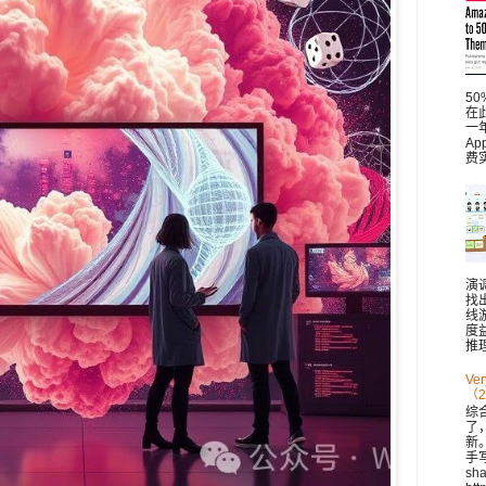
5
在此
一
A
费
演
找
线
度
推理
V
（2
综
了
新。 
手
sh