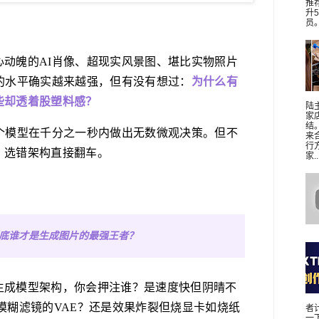
推
升
员。 
心动魄的AI肖像、超现实风景图、堪比实物照片
的水平确实越来越强，但有没有想过：
为什么有
些却透着股塑料感？
陆
家
结
有个模型在千分之一秒内做出无数微观决策。但不
来
行
，选错架构直接翻车。
家..
到底谁才是生成图片的最强王者？
生成模型架构，你会押注谁？是速度快但阴晴不
模糊滤镜的VAE？还是效果炸裂但烧显卡如烧纸
者
一下