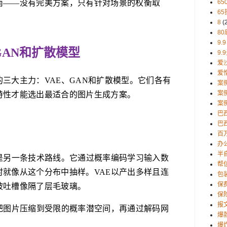
南——没有完美方案，只有针对场景的权衡取
65
65
8
(
80
9.9
GAN和扩散模型
9.
爱
爱
三大主力：VAE、GAN和扩散模型。它们各有
案
案
特性才能选出最适合的图片生成方案。
案
巴
巴西
百
办
半
的是另一条技术路线。它通过概率编码学习输入数
帮
时就像从这个分布中抽样。VAE以产出多样且连
包
保
被吐槽像隔了层毛玻璃。
保
报
是把图片压缩到受限的概率潜空间，再通过解码网
爆
爆