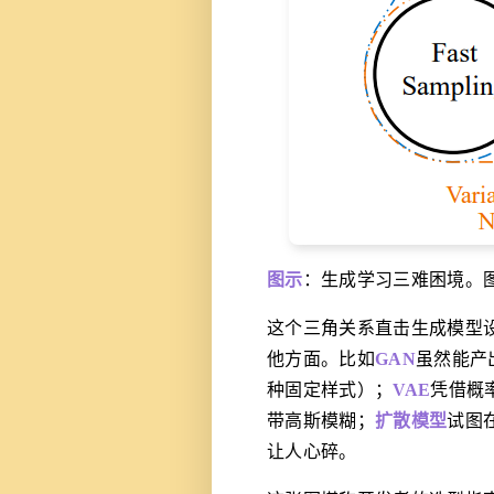
图示
：生成学习三难困境。图片
这个三角关系直击生成模型
他方面。比如
GAN
虽然能产
种固定样式）；
VAE
凭借概
带高斯模糊；
扩散模型
试图
让人心碎。