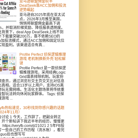
亚马逊联盟佣金砍半
DealSeek靠ACC加佣和投流
逆势崛起
亚马逊自2025年底在亚太试
点，2026年3月推至美国，
悄悄将联盟佣金最高下调
0%，并取消阶梯奖励、降低报表透明度。
背景下，deal App DealSeek上线不到
年下载量突破200万，靠不依赖SEO的
pp加投流模式，通过ACC加佣和固定坑位
实现盈利。该渠道适合有真...
Profile Perfect 侦探逻辑推理
游戏 老机制换新外壳 轻松解
谜
Profile Perfect 是一款侦探逻
辑推理游戏，采用经典Logic
Grid填表排除机制。玩家扮
调查员，通过浏览社交主页交叉比对信息
出真相。适合13岁以上用户，支持iOS离
游玩无需网络。生活化主题场景将传统重
益智玩法转向休闲玩家群体。 Tags: 侦探
游戏 ...
eryfb热帖速览，30秒找到你感兴趣的话题
024年11月）
合讨论 1 今天，工作辞了，把副业转正
，开个新帖讲下我近半年的经历，慢慢更
https://veryfb.com/d/21021 2 5年FB投
写一些自己的工作历程（流水账），看完
aguo后也想写写