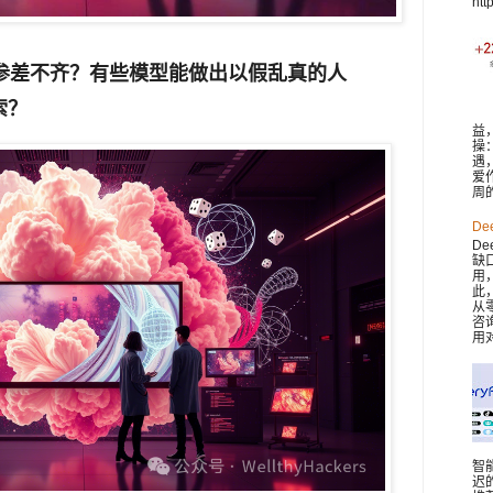
htt
量参差不齐？有些模型能做出以假乱真的人
索？
益
操
遇
爱
周
De
De
缺
用
此，
从
咨
用对
智
迟