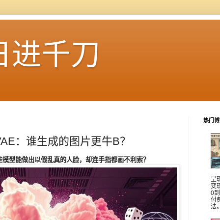
日进千刀
热门博
vs VAE：谁生成的图片更牛B？
些模型能做出以假乱真的人脸，却连手指都画不利索？
呈
变
0
付
法