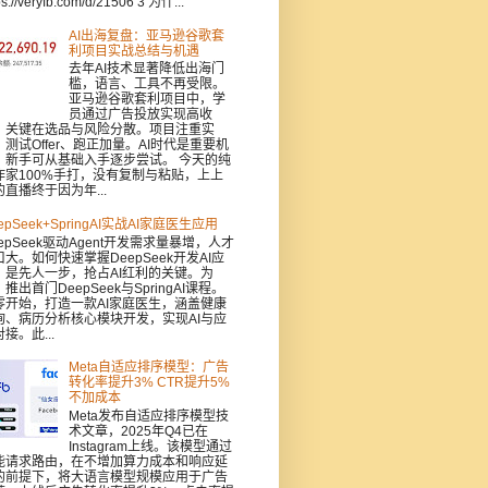
ps://veryfb.com/d/21506 3 为什...
AI出海复盘：亚马逊谷歌套
利项目实战总结与机遇
去年AI技术显著降低出海门
槛，语言、工具不再受限。
亚马逊谷歌套利项目中，学
员通过广告投放实现高收
，关键在选品与风险分散。项目注重实
：测试Offer、跑正加量。AI时代是重要机
，新手可从基础入手逐步尝试。 今天的纯
作家100%手打，没有复制与粘贴，上上
的直播终于因为年...
epSeek+SpringAI实战AI家庭医生应用
epSeek驱动Agent开发需求量暴增，人才
口大。如何快速掌握DeepSeek开发AI应
，是先人一步，抢占AI红利的关键。为
推出首门DeepSeek与SpringAI课程。
零开始，打造一款AI家庭医生，涵盖健康
询、病历分析核心模块开发，实现AI与应
接。此...
Meta自适应排序模型：广告
转化率提升3% CTR提升5%
不加成本
Meta发布自适应排序模型技
术文章，2025年Q4已在
Instagram上线。该模型通过
能请求路由，在不增加算力成本和响应延
的前提下，将大语言模型规模应用于广告