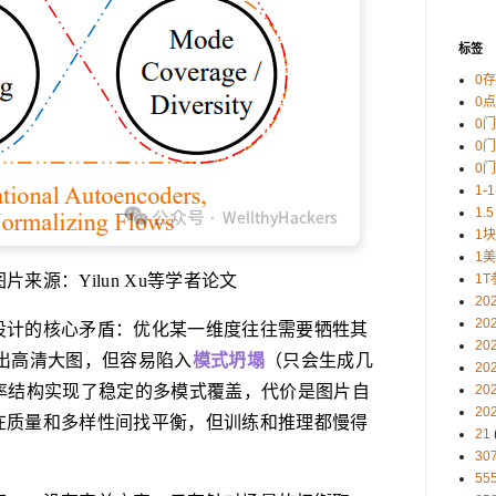
标签
0
0
0
0
0
1-
1.5
1
1
来源：Yilun Xu等学者论文
1T
20
20
设计的核心矛盾：优化某一维度往往需要牺牲其
20
出高清大图，但容易陷入
模式坍塌
（只会生成几
20
率结构实现了稳定的多模式覆盖，代价是图片自
20
20
在质量和多样性间找平衡，但训练和推理都慢得
21
30
5